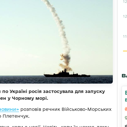
12
12
11
В
и по Україні росія застосувала для запуску
вен у Чорному морі.
новини»
розповів речник Військово-Морських
о Плетенчук.
на, коли є носії. Навіть, коли їх немає, тому