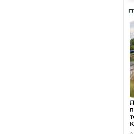
П
Д
п
т
К