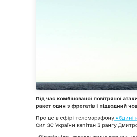
Під час комбінованої повітряної атак
ракет один з фрегатів і підводний чо
Про це в ефірі телемарафону
«Єдині 
Сил ЗС України капітан 3 рангу Дмитр
«Вірогідність застосування завжди наяв