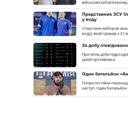
військовозобов’язаному, 
Представник ЗСУ Ол
у воду
Спортсмен виборов званн
воду), який тривав з 31 
За добу ліквідован
Протягом доби підрозділ
цілей противника.
Один батальйон «Ах
Попри постійне перекида
наступ. Один батальйон 