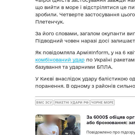
що вийти в море і відстрілятися це пи
зробили. Четверте застосування цього
Плетенчук.
За його словами, загалом окупанти ви
Підводний човен наразі досі залишаєт
Як повідомляла АрміяInform, у на 6 кв
комбінований удар
по Україні ракетам
базування та ударними БПЛА.
У Києві внаслідок удару балістикою 
поранення. В одному з районів сильн
ВМС ЗСУ
РАКЕТНІ УДАРИ РФ
ЧОРНЕ МОРЕ
За 6000$ обіцяв орг
або бронювання: з
Повідомлено про підозру