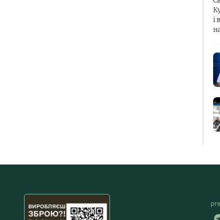
С
К
і 
н
pr