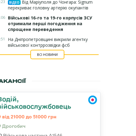
:23
Від Маріуполя до Чонгара: Signum
ВІДЕО
перекриває головну артерію окупантів
:06
Військові 16-го та 19-го корпусів ЗСУ
отримали перші погодження на
спрощене переведення
:51
На Дніпропетровщині викрили агентку
військової контррозвідки фсб
ВСІ НОВИНИ
АКАНСІЇ
Водій,
військовослужбовець
від 21000 до 51000 грн
Дрогобич
Військова частина А1546