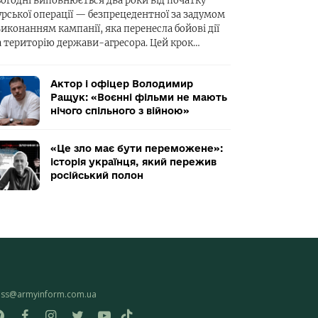
ьогодні виповнюється два роки від початку
урської операції — безпрецедентної за задумом
виконанням кампанії, яка перенесла бойові дії
а територію держави-агресора. Цей крок…
Актор і офіцер Володимир
Ращук: «Воєнні фільми не мають
нічого спільного з війною»
«Це зло має бути переможене»:
історія українця, який пережив
російський полон
ess@armyinform.com.ua