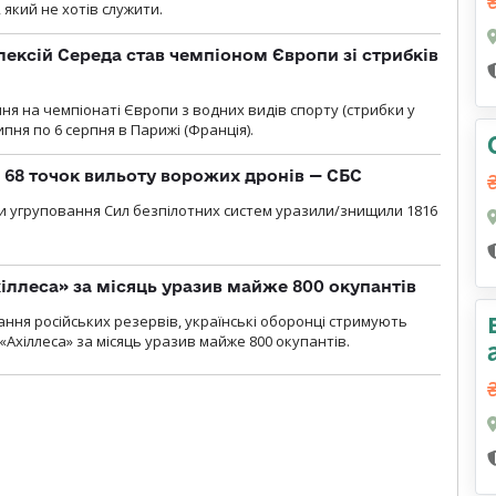
який не хотів служити.
ексій Середа став чемпіоном Європи зі стрибків
я на чемпіонаті Європи з водних видів спорту (стрибки у
липня по 6 серпня в Парижі (Франція).
о 68 точок вильоту ворожих дронів — СБС
и угруповання Сил безпілотних систем уразили/знищили 1816
іллеса» за місяць уразив майже 800 окупантів
ння російських резервів, українські оборонці стримують
«Ахіллеса» за місяць уразив майже 800 окупантів.