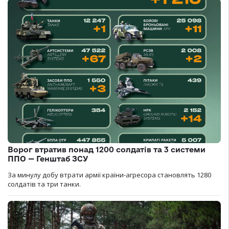
Ворог втратив понад 1200 солдатів та 3 системи
ППО — Генштаб ЗСУ
За минулу добу втрати армії країни-агресора становлять 1280
солдатів та три танки.