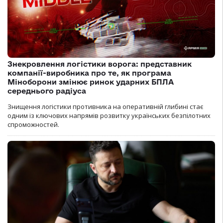
Знекровлення логістики ворога: представник
компанії-виробника про те, як програма
Міноборони змінює ринок ударних БПЛА
середнього радіуса
Знищення логістики противника на оперативній глибині стає
одним із ключових напрямів розвитку українських безпілотних
спроможностей.