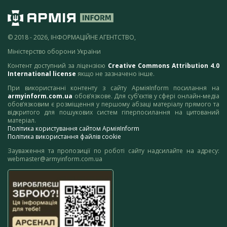
© 2018 - 2026, ІНФОРМАЦІЙНЕ АГЕНТСТВО,
Міністерство оборони України
Контент доступний за ліцензією
Creative Commons Attribution 4.0
International license
якщо не зазначено інше.
При використанні контенту з сайту АрміяInform посилання на
armyinform.com.ua
обов’язкове. Для суб’єктів у сфері онлайн-медіа
обов’язковим є розміщення у першому абзаці матеріалу прямого та
відкритого для пошукових систем гіперпосилання на цитований
матеріал.
Політика користування сайтом АрміяInform
Політика використання файлів cookie
Зауваження та пропозиції по роботі сайту надсилайте на адресу:
webmaster@armyinform.com.ua