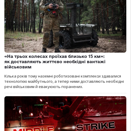
«На трьох колесах проїхав близько 15 км»:
як доставляють життєво необхідні вантажі
військовим
Кілька років тому наземні роботизовані комплекси здавалися
технологією майбутнього, а тепер ними доставляють необхідні
речі військовим й евакуюють поранених.