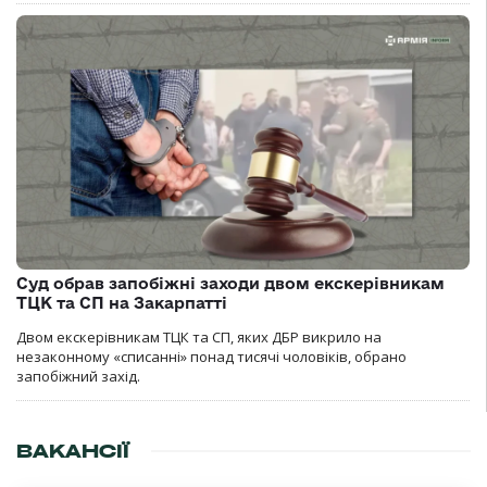
Суд обрав запобіжні заходи двом екскерівникам
ТЦК та СП на Закарпатті
Двом екскерівникам ТЦК та СП, яких ДБР викрило на
незаконному «списанні» понад тисячі чоловіків, обрано
запобіжний захід.
ВАКАНСІЇ