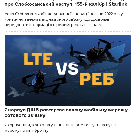
про Слобожанський наступ, 155-й калібр і Starlink
Успіх Слобожанської наступальної операції восени 2022 року
критично залежав від надійного зв’язку, що дозволяв
передавати інформацію в режимі реального часу.
7 корпус ДШВ розгортає власну мобільну мережу
сотового зв’язку
7 корпус швидкого реагування ДШВ ЗСУ тестує власну LTE-
мережу на лінії фронту.