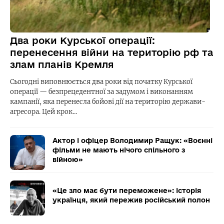
Два роки Курської операції:
перенесення війни на територію рф та
злам планів Кремля
Сьогодні виповнюється два роки від початку Курської
операції — безпрецедентної за задумом і виконанням
кампанії, яка перенесла бойові дії на територію держави-
агресора. Цей крок…
Актор і офіцер Володимир Ращук: «Воєнні
фільми не мають нічого спільного з
війною»
«Це зло має бути переможене»: історія
українця, який пережив російський полон