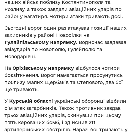
наших військ поблизу Костянтинополя та
Розливу, а також завдали авіаційних ударів по
району Багатиря. Чотири атаки тривають досі.
Сьогодні ворог один раз атакував позиції наших
захисників у районі Новосілки на
Гуляйпільському напрямку
. Водночас завдавав
авіаударів по Новополю, Гуляйполю та
Новодарівці.
На
Оріхівському напрямку
відбулося чотири
боєзіткнення. Ворог намагається просунутись
поблизу Малих Щербаків та Степового, два бої
ще тривають.
У
Курській області
українські оборонці відбили
сім атак загарбників. Також противник завдав
трьох авіаційних ударів, скинувши при цьому
п’ять керованих бомб, і здійснив 211
артилерійських обстрілів. Наразі бої тривають у