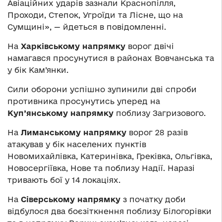
Авіаційних ударів зазнали Краснопілля,
Проходи, Степок, Угроїди та Лісне, що на
Сумщині», — йдеться в повідомленні.
На
Харківському напрямку
ворог двічі
намагався просунутися в районах Вовчанська та
у бік Кам’янки.
Сили оборони успішно зупинили дві спроби
противника просунутись уперед на
Куп’янському напрямку
поблизу Загризового.
На
Лиманському напрямку
ворог 28 разів
атакував у бік населених пунктів
Новомихайлівка, Катеринівка, Греківка, Ольгівка,
Новосергіївка, Нове та поблизу Надії. Наразі
тривають бої у 14 локаціях.
На
Сіверському напрямку
з початку доби
відбулося два боєзіткнення поблизу Білогорівки