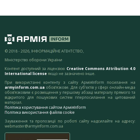
© 2018 - 2026, ІНФОРМАЦІЙНЕ АГЕНТСТВО,
Міністерство оборони України
Контент доступний за ліцензією
Creative Commons Attribution 4.0
International license
якщо не зазначено інше.
При використанні контенту з сайту АрміяInform посилання на
armyinform.com.ua
обов’язкове. Для суб’єктів у сфері онлайн-медіа
обов’язковим є розміщення у першому абзаці матеріалу прямого та
відкритого для пошукових систем гіперпосилання на цитований
матеріал.
Політика користування сайтом АрміяInform
Політика використання файлів cookie
Зауваження та пропозиції по роботі сайту надсилайте на адресу:
webmaster@armyinform.com.ua