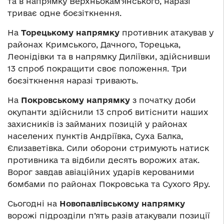
та в напрямку Верхньокам’янського, наразі
триває одне боєзіткнення.
На
Торецькому напрямку
противник атакував у
районах Кримського, Дачного, Торецька,
Леонідівки та в напрямку Диліївки, здійснивши
13 спроб покращити своє положення. Три
боєзіткнення наразі тривають.
На
Покровському напрямку
з початку доби
окупанти здійснили 13 спроб витіснити наших
захисників із займаних позицій у районах
населених пунктів Андріївка, Суха Балка,
Єлизаветівка. Сили оборони стримують натиск
противника та відбили десять ворожих атак.
Ворог завдав авіаційних ударів керованими
бомбами по районах Покровська та Сухого Яру.
Сьогодні на
Новопавлівському напрямку
ворожі підрозділи п’ять разів атакували позиції