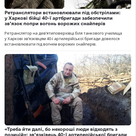
Ретранслятори встановлювали під обстрілами:
у Харкові бійці 40-ї артбригади забезпечили
зв’язок попри вогонь ворожих снайперів
Ретранслятор на дев’ятиповерхівці біля танкового училища
у Харкові зв’язківцям 40-ї артилерійської бригади довелося
встановлювати під вогнем ворожих снайперів.
«Треба йти далі, бо нехороші люди відходять з
позицій»: зв’язківець 40-ї артилерійської бригади