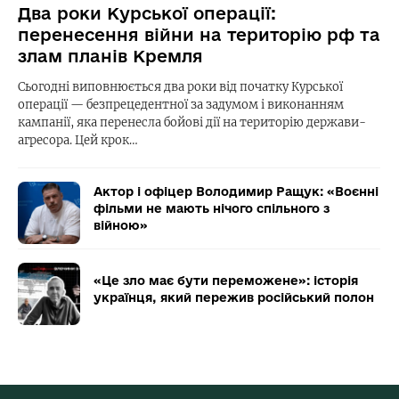
Два роки Курської операції:
перенесення війни на територію рф та
злам планів Кремля
Сьогодні виповнюється два роки від початку Курської
операції — безпрецедентної за задумом і виконанням
кампанії, яка перенесла бойові дії на територію держави-
агресора. Цей крок…
Актор і офіцер Володимир Ращук: «Воєнні
фільми не мають нічого спільного з
війною»
«Це зло має бути переможене»: історія
українця, який пережив російський полон