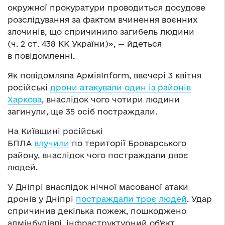
окружної прокуратури проводиться досудове
розслідування за фактом вчинення воєнних
злочинів, що спричинило загибель людини
(ч. 2 ст. 438 КК України)», — йдеться
в повідомленні.
Як повідомляла АрміяInform, ввечері 3 квітня
російські
дрони атакували один із районів
Харкова
, внаслідок чого чотири людини
загинули, ще 35 осіб постраждали.
На Київщині російські
БПЛА
влучили
по території Броварського
району, внаслідок чого постраждали двоє
людей.
У Дніпрі внаслідок нічної масованої атаки
дронів у Дніпрі
постраждали троє людей
. Удар
спричинив декілька пожеж, пошкоджено
адмінбудівлі, інфраструктурний об’єкт,