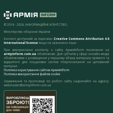
© 2018 - 2026, ІНФОРМАЦІЙНЕ АГЕНТСТВО,
Міністерство оборони України
Контент доступний за ліцензією
Creative Commons Attribution 4.0
International license
якщо не зазначено інше.
При використанні контенту з сайту АрміяInform посилання на
armyinform.com.ua
обов’язкове. Для суб’єктів у сфері онлайн-медіа
обов’язковим є розміщення у першому абзаці матеріалу прямого та
відкритого для пошукових систем гіперпосилання на цитований
матеріал.
Політика користування сайтом АрміяInform
Політика використання файлів cookie
Зауваження та пропозиції по роботі сайту надсилайте на адресу:
webmaster@armyinform.com.ua