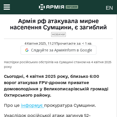
EN
Армія рф атакувала мирне
населення Сумщини, є загиблий
НОВИНИ
4 Квітня 2025, 11:21
Прочитаєте за:
< 1
хв.
Слідкуйте за АрміяInform в Google
Наслідки російських обстрілів на Сумщині станом на 4 квітня 2025
року
Сьогодні, 4 квітня 2025 року, близько 6:00
ворог атакував FPV-дроном приватне
домоволодіння у Великописарівській громаді
Охтирського району.
Про це
інформує
прокуратура Сумщини.
Унаслідок російської атаки загинув 52-