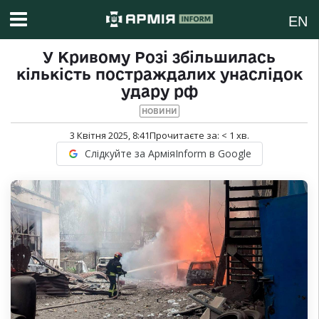
EN
У Кривому Розі збільшилась
кількість постраждалих унаслідок
удару рф
НОВИНИ
3 Квітня 2025, 8:41
Прочитаєте за:
< 1
хв.
Слідкуйте за АрміяInform в Google