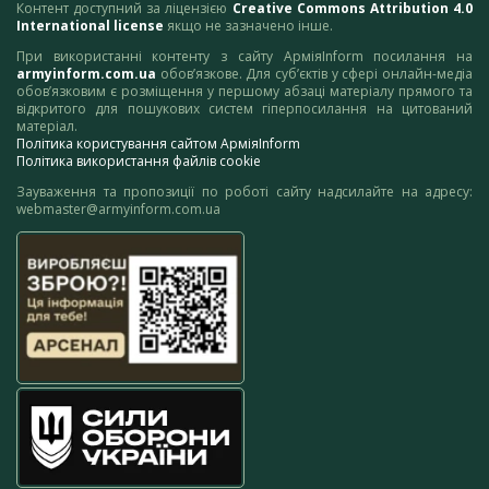
Контент доступний за ліцензією
Creative Commons Attribution 4.0
International license
якщо не зазначено інше.
При використанні контенту з сайту АрміяInform посилання на
armyinform.com.ua
обов’язкове. Для суб’єктів у сфері онлайн-медіа
обов’язковим є розміщення у першому абзаці матеріалу прямого та
відкритого для пошукових систем гіперпосилання на цитований
матеріал.
Політика користування сайтом АрміяInform
Політика використання файлів cookie
Зауваження та пропозиції по роботі сайту надсилайте на адресу:
webmaster@armyinform.com.ua