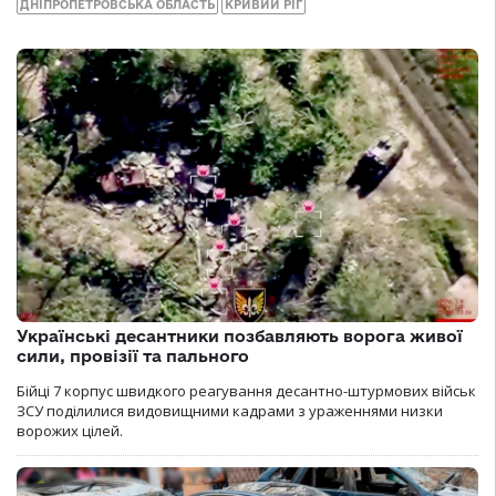
ДНІПРОПЕТРОВСЬКА ОБЛАСТЬ
КРИВИЙ РІГ
Українські десантники позбавляють ворога живої
сили, провізії та пального
Бійці 7 корпус швидкого реагування десантно-штурмових військ
ЗСУ поділилися видовищними кадрами з ураженнями низки
ворожих цілей.