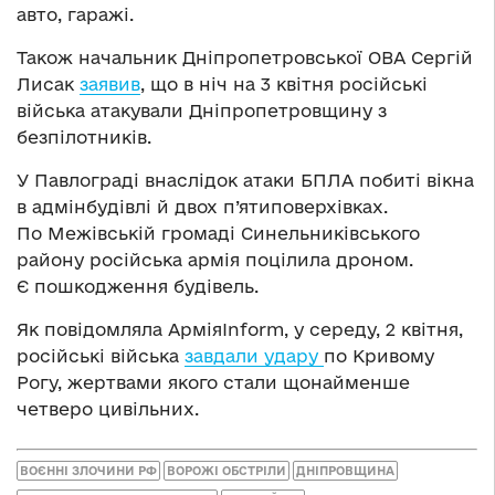
авто, гаражі.
Також начальник Дніпропетровської ОВА Сергій
Лисак
заявив
, що в ніч на 3 квітня російські
війська атакували Дніпропетровщину з
безпілотників.
У Павлограді внаслідок атаки БПЛА побиті вікна
в адмінбудівлі й двох п’ятиповерхівках.
По Межівській громаді Синельниківського
району російська армія поцілила дроном.
Є пошкодження будівель.
Як повідомляла АрміяInform, у середу, 2 квітня,
російські війська
завдали удару
по Кривому
Рогу, жертвами якого стали щонайменше
четверо цивільних.
ВОЄННІ ЗЛОЧИНИ РФ
ВОРОЖІ ОБСТРІЛИ
ДНІПРОВЩИНА