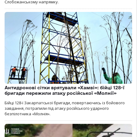
Слобожанському напрямку.
Антидронові сітки врятували «Хамві»: бійці 128-ї
бригади пережили атаку російської «Молнії»
Бійці 128-ї Закарпатської бригади, повертаючись із бойового
завдання, потрапили під атаку російського ударного
безпілотника «Молнія».