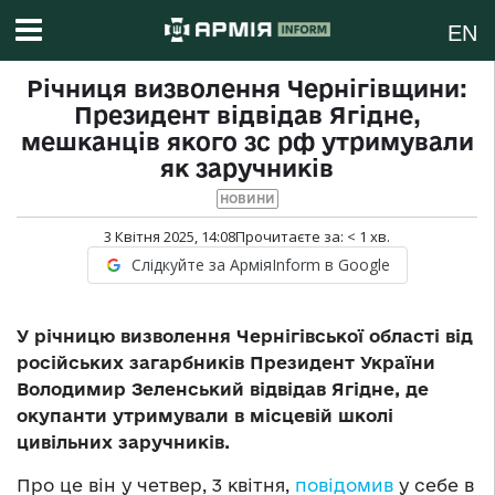
EN
Річниця визволення Чернігівщини:
Президент відвідав Ягідне,
мешканців якого зс рф утримували
як заручників
НОВИНИ
3 Квітня 2025, 14:08
Прочитаєте за:
< 1
хв.
Слідкуйте за АрміяInform в Google
У річницю визволення Чернігівської області від
російських загарбників Президент України
Володимир Зеленський відвідав Ягідне, де
окупанти утримували в місцевій школі
цивільних заручників.
Про це він у четвер, 3 квітня,
повідомив
у себе в