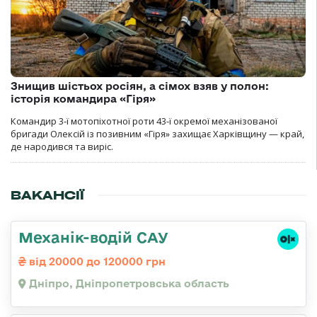
Знищив шістьох росіян, а сімох взяв у полон:
історія командира «Гіря»
Командир 3-ї мотопіхотної роти 43-ї окремої механізованої
бригади Олексій із позивним «Гіря» захищає Харківщину — край,
де народився та виріс.
ВАКАНСІЇ
Механік-водій САУ
від 20000 до 120000 грн
Дніпро, Дніпропетровська область