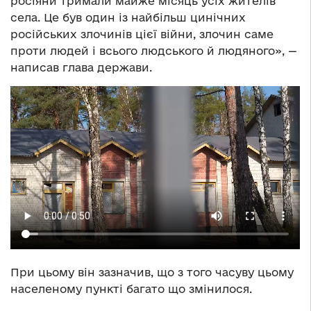
росіяни тримали майже місяць усіх жителів
села. Це був один із найбільш цинічних
російських злочинів цієї війни, злочин саме
проти людей і всього людського й людяного», —
написав глава держави.
При цьому він зазначив, що з того часуву цьому
населеному пункті багато що змінилося.