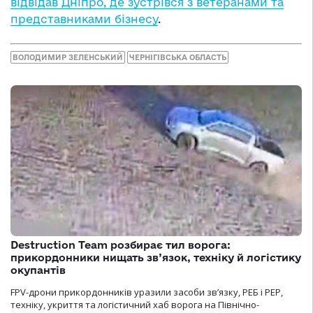
відвідав Дніпро, де зустрівся з ветеранами та
представниками бізнесу
.
ВОЛОДИМИР ЗЕЛЕНСЬКИЙ
ЧЕРНІГІВСЬКА ОБЛАСТЬ
Destruction Team розбирає тил ворога:
прикордонники нищать зв’язок, техніку й логістику
окупантів
FPV-дрони прикордонників уразили засоби зв’язку, РЕБ і РЕР,
техніку, укриття та логістичний хаб ворога на Північно-