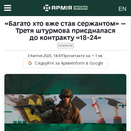
EN
«Багато хто вже став сержантом» —
Третя штурмова приєдналася
до контракту «18-24»
НОВИНИ
3 Квітня 2025, 14:41
Прочитаєте за:
< 1
хв.
Слідкуйте за АрміяInform в Google