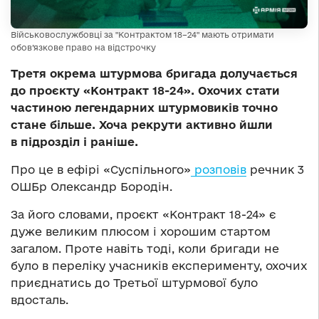
Військовослужбовці за "Контрактом 18–24" мають отримати
обов’язкове право на відстрочку
Третя окрема штурмова бригада долучається
до проєкту «Контракт 18-24». Охочих стати
частиною легендарних штурмовиків точно
стане більше. Хоча рекрути активно йшли
в підрозділ і раніше.
Про це в ефірі «Суспільного»
розповів
речник 3
ОШБр Олександр Бородін.
За його словами, проєкт «Контракт 18-24» є
дуже великим плюсом і хорошим стартом
загалом. Проте навіть тоді, коли бригади не
було в переліку учасників експерименту, охочих
приєднатись до Третьої штурмової було
вдосталь.