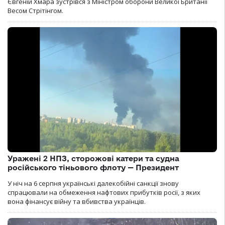
Євгеній Хмара зустрівся з Міністром оборони Великої Британії
Весом Стрітінгом.
Уражені 2 НПЗ, сторожові катери та судна
російського тіньового флоту — Президент
У ніч на 6 серпня українські далекобійні санкції знову
спрацювали на обмеження нафтових прибутків росії, з яких
вона фінансує війну та вбивства українців.