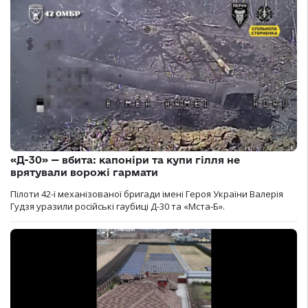
«Д-30» — вбита: капоніри та купи гілля не
врятували ворожі гармати
Пілоти 42-ї механізованої бригади імені Героя України Валерія
Гудзя уразили російські гаубиці Д-30 та «Мста-Б».