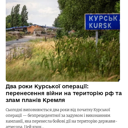
Два роки Курської операції:
перенесення війни на територію рф та
злам планів Кремля
Сьогодні виповнюється два роки від початку Курської
операції — безпрецедентної за задумом і виконанням
кампанії, яка перенесла бойові дії на територію держави-
агресора. Цей крок…