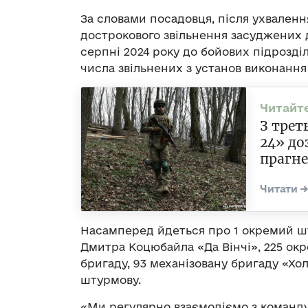
За словами посадовця, після ухваленн
дострокового звільнення засуджених дл
серпні 2024 року до бойових підрозді
числа звільнених з установ виконання
З трет
24» до
прагн
Насамперед йдеться про 1 окремий шт
Дмитра Коцюбайла «Да Вінчі», 225 ок
бригаду, 93 механізовану бригаду «Х
штурмову.
«Ми регулярно взаємодіємо з команду