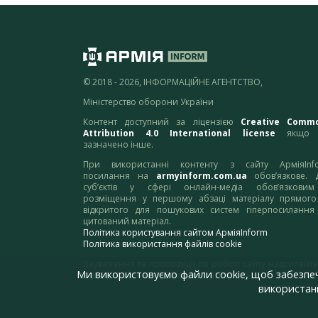
© 2018 - 2026, ІНФОРМАЦІЙНЕ АГЕНТСТВО,
Міністерство оборони України
Контент доступний за ліцензією
Creative Comm
Attribution 4.0 International license
якщо 
зазначено інше.
При використанні контенту з сайту АрміяInf
посилання на
armyinform.com.ua
обов’язкове. 
суб’єктів у сфері онлайн-медіа обов’язкови
розміщення у першому абзаці матеріалу прямого
відкритого для пошукових систем гіперпосилання
цитований матеріал.
Політика користування сайтом АрміяInform
Політика використання файлів cookie
Зауваження та пропозиції по роботі сайту надсилайте
Ми використовуємо файли cookie, щоб забезпе
адресу:
webmaster@armyinform.com.ua
використанн