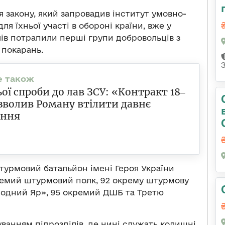
я закону, який запровадив інститут умовно-
я їхньої участі в обороні країни, вже у
лів потрапили перші групи добровольців з
 покарань.
ьої спроби до лав ЗСУ: «Контракт 18‒
зволив Роману втілити давнє
ення
урмовий батальйон імені Героя України
ремий штурмовий полк, 92 окрему штурмову
олодний Яр», 95 окремий ДШБ та Третю
ванням підрозділів, де нині служать колишні