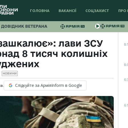
ГОЛОВНА
ВАКАНСІЇ
СОЦЗАХИСТ
ПРО 
ДОВІДНИК ВЕТЕРАНА
 зашкалює»: лави ЗСУ
8:
над 8 тисяч колишніх
уджених
8:
НОВИНИ
6:
Слідкуйте за АрміяInform в Google
хв.
6: