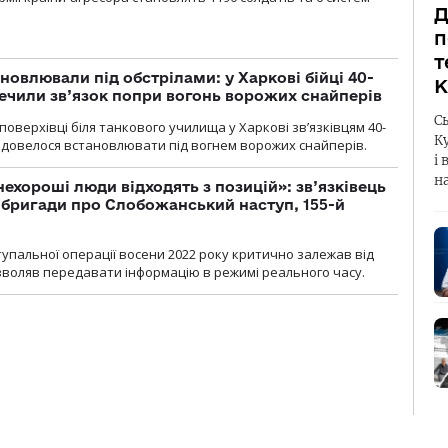
Д
п
т
новлювали під обстрілами: у Харкові бійці 40-
К
печили зв’язок попри вогонь ворожих снайперів
С
оверхівці біля танкового училища у Харкові зв’язківцям 40-
К
и довелося встановлювати під вогнем ворожих снайперів.
і 
н
 нехороші люди відходять з позицій»: зв’язківець
ї бригади про Слобожанський наступ, 155-й
тупальної операції восени 2022 року критично залежав від
озволяв передавати інформацію в режимі реального часу.