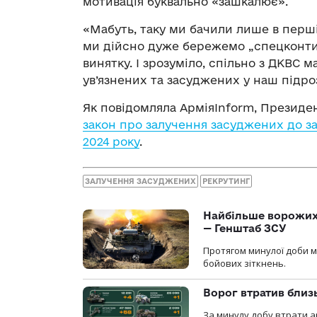
мотивація буквально «зашкалює».
«Мабуть, таку ми бачили лише в перш
ми дійсно дуже бережемо „спецконтинге
винятку. І зрозуміло, спільно з ДКВС
ув’язнених та засуджених у наш підроз
Як повідомляла АрміяInform, Презид
закон про залучення засуджених до за
2024 року
.
ЗАЛУЧЕННЯ ЗАСУДЖЕНИХ
РЕКРУТИНГ
Найбільше ворожих 
— Генштаб ЗСУ
Протягом минулої доби м
бойових зіткнень.
Ворог втратив близ
За минулу добу втрати ар