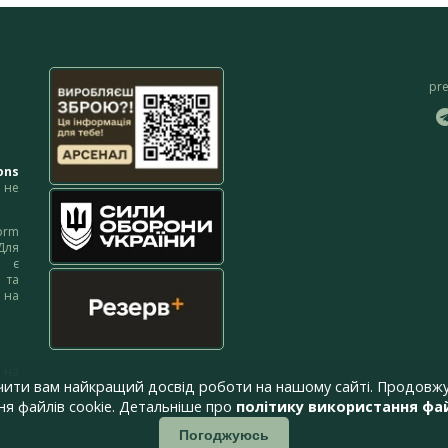
pr
ons
не
orm
Для
м є
 та
 на
 на
чити вам найкращий досвід роботи на нашому сайті. Продовжу
я файлів cookie. Детальніше про
політику використання фай
Погоджуюсь