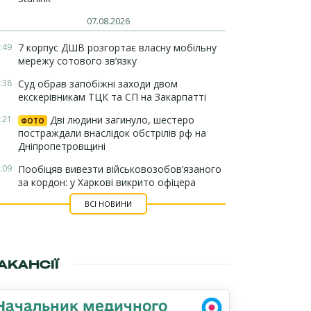
07.08.2026
:49
7 корпус ДШВ розгортає власну мобільну
мережу сотового зв’язку
:38
Суд обрав запобіжні заходи двом
екскерівникам ТЦК та СП на Закарпатті
:21
Дві людини загинуло, шестеро
ФОТО
постраждали внаслідок обстрілів рф на
Дніпропетровщині
:09
Пообіцяв вивезти військовозобов’язаного
за кордон: у Харкові викрито офіцера
ВСІ НОВИНИ
АКАНСІЇ
Начальник медичного