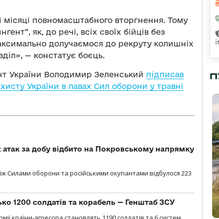
і місяці повномасштабного вторгнення. Тому
нт“, як, до речі, всіх своїх бійців без
 максимально долучаємося до рекруту колишніх
діл», — констатує боєць.
ент України Володимир Зеленський
підписав
П
хисту України в лавах Сил оборони у травні
атак за добу відбито на Покровському напрямку
іж Силами оборони та російськими окупантами відбулося 223
ько 1200 солдатів та корабель — Генштаб ЗСУ
мії країни-агресора становлять 1190 солдатів та 6 систем