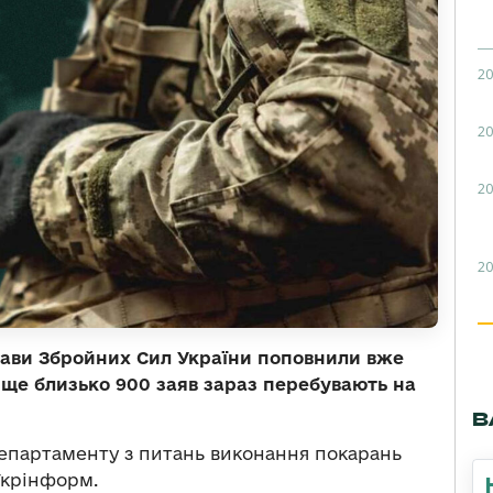
20
20
20
20
лави Збройних Сил України поповнили вже
ще близько 900 заяв зараз перебувають на
В
епартаменту з питань виконання покарань
крінформ.