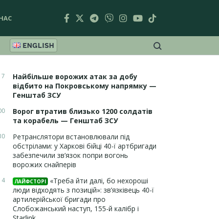
НАС
ENGLISH
17
Найбільше ворожих атак за добу
відбито на Покровському напрямку —
Генштаб ЗСУ
00
Ворог втратив близько 1200 солдатів
та корабель — Генштаб ЗСУ
30
Ретранслятори встановлювали під
обстрілами: у Харкові бійці 40-ї артбригади
забезпечили зв’язок попри вогонь
ворожих снайперів
14
«Треба йти далі, бо нехороші
ЛАЙФСТОРІ
люди відходять з позицій»: зв’язківець 40-ї
артилерійської бригади про
Слобожанський наступ, 155-й калібр і
Starlink