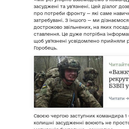
засуджені та ув’язнені. Цей діалог д
про потреби фронту — які саме навички
затребувані. З іншого — ми дізнаємос
достроково звільнених, на яких посад
ставлення. Це дуже потрібна інформац
щоб ув’язнені усвідомлено прийняли р
Горобець.
«Важку
рекрут
БЗВП у
Своєю чергою заступник командира 1 
колишні засудженні воюють не просто 