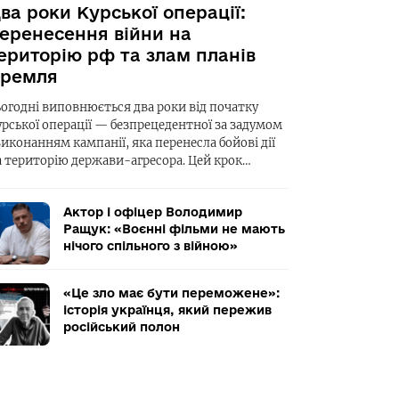
ва роки Курської операції:
еренесення війни на
ериторію рф та злам планів
ремля
ьогодні виповнюється два роки від початку
урської операції — безпрецедентної за задумом
виконанням кампанії, яка перенесла бойові дії
а територію держави-агресора. Цей крок…
Актор і офіцер Володимир
Ращук: «Воєнні фільми не мають
нічого спільного з війною»
«Це зло має бути переможене»:
історія українця, який пережив
російський полон