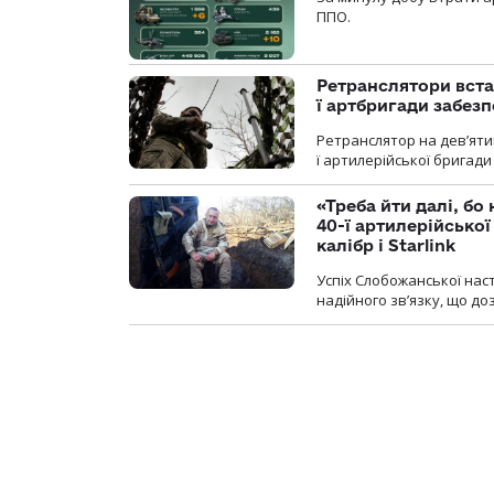
ППО.
Ретранслятори вста
ї артбригади забез
Ретранслятор на дев’ятип
ї артилерійської бригад
«Треба йти далі, бо
40-ї артилерійсько
калібр і Starlink
Успіх Слобожанської нас
надійного зв’язку, що д