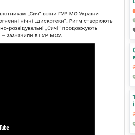
ілотникам „Сич“ воїни ГУР МО України
гненні нічні „дискотеки“. Ритм створюють
рно-розвідувальні „Сичі“ продовжують
, — зазначили в ГУР МОУ.