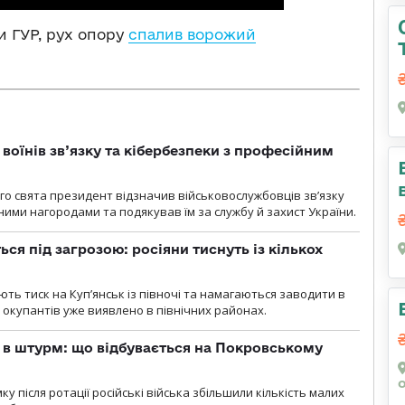
и ГУР, рух опору
спалив ворожий
воїнів зв’язку та кібербезпеки з професійним
о свята президент відзначив військовослужбовців зв’язку
ими нагородами та подякував їм за службу й захист України.
ся під загрозою: росіяни тиснуть із кількох
ють тиск на Куп’янськ із півночі та намагаються заводити в
у окупантів уже виявлено в північних районах.
 в штурм: що відбувається на Покровському
 після ротації російські війська збільшили кількість малих