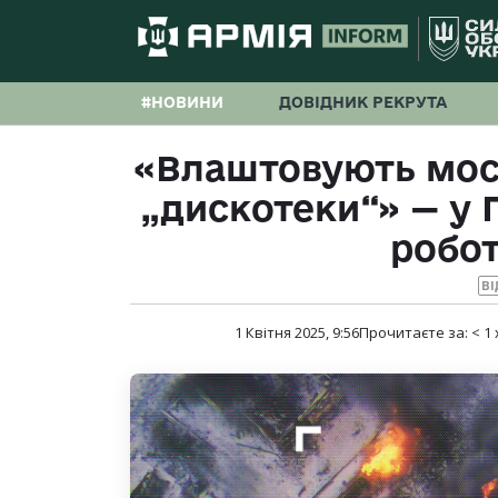
#НОВИНИ
ДОВІДНИК РЕКРУТА
«Влаштовують моск
„дискотеки“» — у
робот
ВІ
1 Квітня 2025, 9:56
Прочитаєте за:
< 1