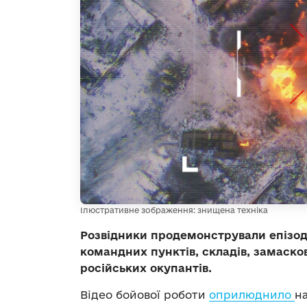
Ілюстративне зображення: знищена техніка
Розвідники продемонстрували епізо
командних пунктів, складів, замаско
російських окупантів.
Відео бойової роботи
оприлюднило
на