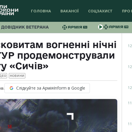
ГОЛОВНА
ВАКАНСІЇ
СОЦЗАХИСТ
ПРО 
ДОВІДНИК ВЕТЕРАНА
овитам вогненні нічні
12
 ГУР продемонстрували
у «Сичів»
12
ДЕО
НОВИНИ
12
Слідкуйте за АрміяInform в Google
хв.
11
11