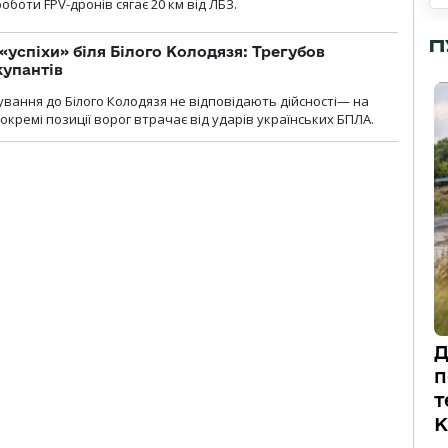
оботи FPV-дронів сягає 20 км від ЛБЗ.
П
«успіхи» біля Білого Колодязя: Трегубов
купантів
сування до Білого Колодязя не відповідають дійсності— на
кремі позиції ворог втрачає від ударів українських БПЛА.
Д
п
т
К