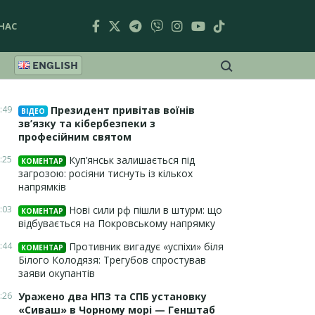
НАС
ENGLISH
:49
Президент привітав воїнів
ВІДЕО
зв’язку та кібербезпеки з
професійним святом
:25
Куп’янськ залишається під
КОМЕНТАР
загрозою: росіяни тиснуть із кількох
напрямків
:03
Нові сили рф пішли в штурм: що
КОМЕНТАР
відбувається на Покровському напрямку
:44
Противник вигадує «успіхи» біля
КОМЕНТАР
Білого Колодязя: Трегубов спростував
заяви окупантів
:26
Уражено два НПЗ та СПБ установку
«Сиваш» в Чорному морі — Генштаб