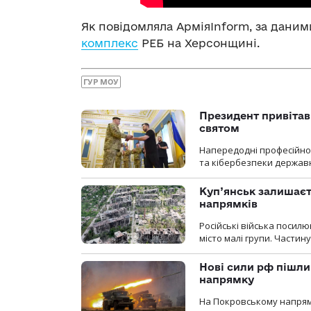
Як повідомляла АрміяInform, за даним
комплекс
РЕБ на Херсонщині.
ГУР МОУ
Президент привітав 
святом
Напередодні професійног
та кібербезпеки державн
Куп’янськ залишаєть
напрямків
Російські війська посилю
місто малі групи. Частин
Нові сили рф пішли
напрямку
На Покровському напрямку