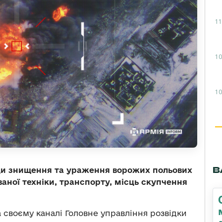
11
10
10
В
ди знищення та ураження ворожих польових
ваної техніки, транспорту, місць скупчення
 своєму каналі Головне управління розвідки