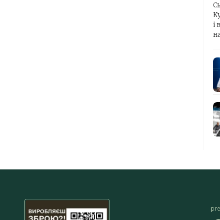
С
К
і 
н
pr