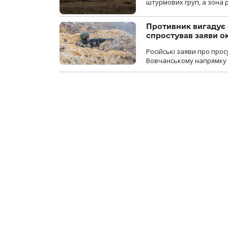
штурмових груп, а зона р
Противник вигадує 
спростував заяви о
Російські заяви про про
Вовчанському напрямку о