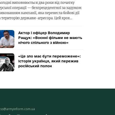
ьогодні виповнюється два роки від початку
урської операції — безпрецедентної за задумом
виконанням кампанії, яка перенесла бойові дії
а територію держави-агресора. Цей крок…
Актор і офіцер Володимир
Ращук: «Воєнні фільми не мають
нічого спільного з війною»
«Це зло має бути переможене»:
історія українця, який пережив
російський полон
ess@armyinform.com.ua