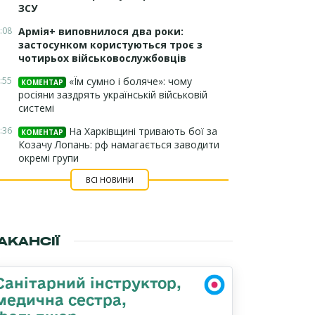
ЗСУ
:08
Армія+ виповнилося два роки:
застосунком користуються троє з
чотирьох військовослужбовців
:55
«Їм сумно і боляче»: чому
КОМЕНТАР
росіяни заздрять українській військовій
системі
:36
На Харківщині тривають бої за
КОМЕНТАР
Козачу Лопань: рф намагається заводити
окремі групи
ВСІ НОВИНИ
АКАНСІЇ
Санітарний інструктор,
медична сестра,