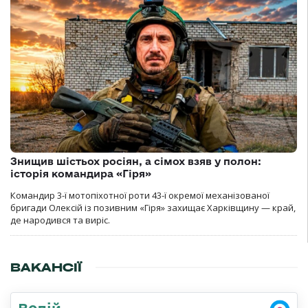
Знищив шістьох росіян, а сімох взяв у полон:
історія командира «Гіря»
Командир 3-ї мотопіхотної роти 43-ї окремої механізованої
бригади Олексій із позивним «Гіря» захищає Харківщину — край,
де народився та виріс.
ВАКАНСІЇ