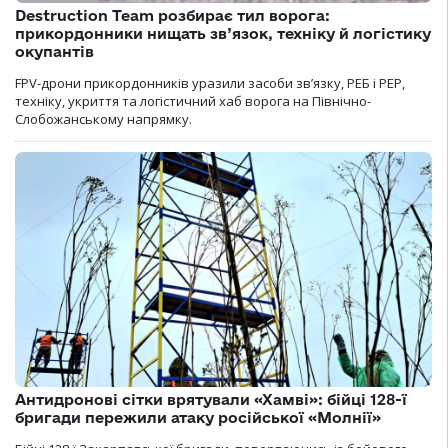
Destruction Team розбирає тил ворога:
прикордонники нищать зв’язок, техніку й логістику
окупантів
FPV-дрони прикордонників уразили засоби зв’язку, РЕБ і РЕР,
техніку, укриття та логістичний хаб ворога на Північно-
Слобожанському напрямку.
Антидронові сітки врятували «Хамві»: бійці 128-ї
бригади пережили атаку російської «Молнії»