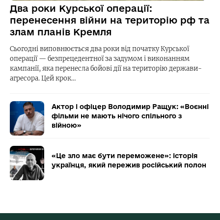
Два роки Курської операції:
перенесення війни на територію рф та
злам планів Кремля
Сьогодні виповнюється два роки від початку Курської
операції — безпрецедентної за задумом і виконанням
кампанії, яка перенесла бойові дії на територію держави-
агресора. Цей крок…
Актор і офіцер Володимир Ращук: «Воєнні
фільми не мають нічого спільного з
війною»
«Це зло має бути переможене»: історія
українця, який пережив російський полон