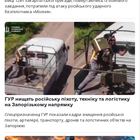
Бійці 128-ї Закарпатської бригади, повертаючись із бойового
завдання, потрапили під атаку російського ударного
безпілотника «Молнія».
ГУР нищать російську піхоту, техніку та логістику
на Запорізькому напрямку
Спецпризначенці ГУР показали кадри знищення російської
піхоти, артилерії, транспорту, дронів та логістичних об’єктів на
Запоріжжі.