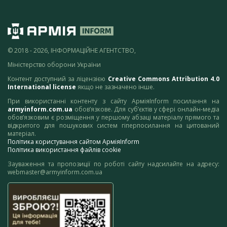
© 2018 - 2026, ІНФОРМАЦІЙНЕ АГЕНТСТВО,
Міністерство оборони України
Контент доступний за ліцензією
Creative Commons Attribution 4.0
International license
якщо не зазначено інше.
При використанні контенту з сайту АрміяInform посилання на
armyinform.com.ua
обов’язкове. Для суб’єктів у сфері онлайн-медіа
обов’язковим є розміщення у першому абзаці матеріалу прямого та
відкритого для пошукових систем гіперпосилання на цитований
матеріал.
Політика користування сайтом АрміяInform
Політика використання файлів cookie
Зауваження та пропозиції по роботі сайту надсилайте на адресу:
webmaster@armyinform.com.ua