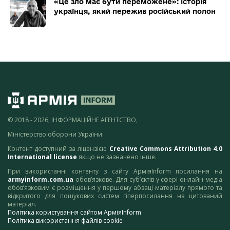
«Це зло має бути переможене»: історія
українця, який пережив російський полон
© 2018 - 2026, ІНФОРМАЦІЙНЕ АГЕНТСТВО,
Міністерство оборони України
Контент доступний за ліцензією
Creative Commons Attribution 4.0
International license
якщо не зазначено інше.
При використанні контенту з сайту АрміяInform посилання на
armyinform.com.ua
обов’язкове. Для суб’єктів у сфері онлайн-медіа
обов’язковим є розміщення у першому абзаці матеріалу прямого та
відкритого для пошукових систем гіперпосилання на цитований
матеріал.
Політика користування сайтом АрміяInform
Політика використання файлів cookie