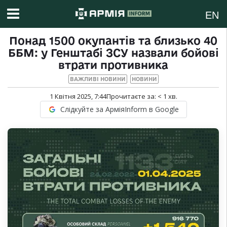
EN
Понад 1500 окупантів та близько 40
ББМ: у Генштабі ЗСУ назвали бойові
втрати противника
ВАЖЛИВІ НОВИНИ
НОВИНИ
1 Квітня 2025, 7:44
Прочитаєте за:
< 1
хв.
Слідкуйте за АрміяInform в Google