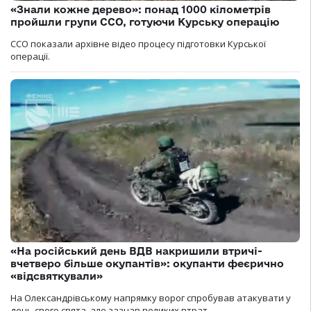
«Знали кожне дерево»: понад 1000 кілометрів
пройшли групи ССО, готуючи Курську операцію
ССО показали архівне відео процесу підготовки Курської
операції.
«На російський день ВДВ накришили втричі-
вчетверо більше окупантів»: окупанти феєрично
«відсвяткували»
На Олександрівському напрямку ворог спробував атакувати у
день свого свята, але зазнав великих втрат.