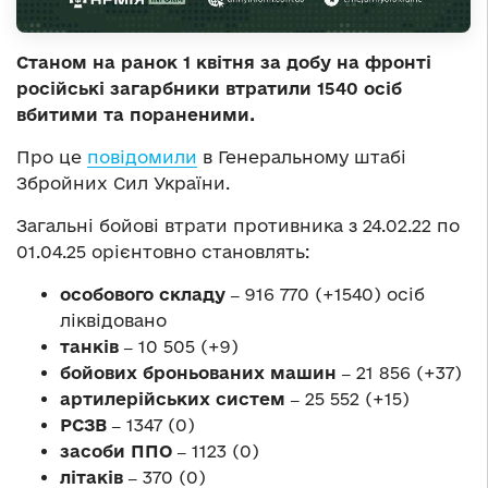
Станом на ранок 1 квітня за добу на фронті
російські загарбники втратили 1540 осіб
вбитими та пораненими.
Про це
повідомили
в Генеральному штабі
Збройних Сил України.
Загальні бойові втрати противника з 24.02.22 по
01.04.25 орієнтовно становлять:
особового складу ‒
916 770 (+1540) осіб
ліквідовано
танків ‒
10 505 (+9)
бойових броньованих машин ‒
21 856 (+37)
артилерійських систем ‒
25 552 (+15)
РСЗВ ‒
1347 (0)
засоби ППО ‒
1123 (0)
літаків ‒
370 (0)