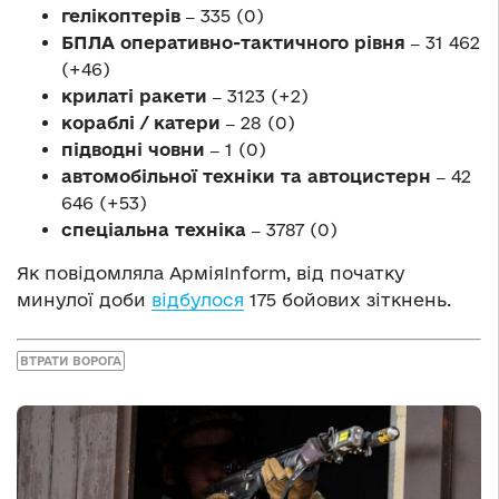
гелікоптерів ‒
335 (0)
БПЛА оперативно-тактичного рівня ‒
31 462
(+46)
крилаті ракети ‒
3123 (+2)
кораблі / катери ‒
28 (0)
підводні човни ‒
1 (0)
автомобільної техніки та автоцистерн ‒
42
646 (+53)
спеціальна техніка ‒
3787 (0)
Як повідомляла АрміяInform, від початку
минулої доби
відбулося
175 бойових зіткнень.
ВТРАТИ ВОРОГА