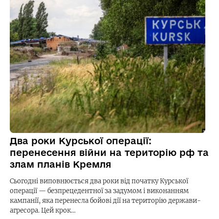
Два роки Курської операції:
перенесення війни на територію рф та
злам планів Кремля
Сьогодні виповнюється два роки від початку Курської
операції — безпрецедентної за задумом і виконанням
кампанії, яка перенесла бойові дії на територію держави-
агресора. Цей крок…