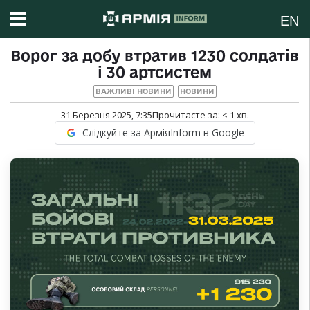
EN
Ворог за добу втратив 1230 солдатів
і 30 артсистем
ВАЖЛИВІ НОВИНИ
НОВИНИ
31 Березня 2025, 7:35
Прочитаєте за:
< 1
хв.
Слідкуйте за АрміяInform в Google