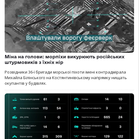
Міна на голови: морпіхи викурюють російських
штурмовиків з їхніх нір
Розвідники 36-ї бригади морської піхоти імені контрадмірала
Михайла Білінського на Костянтинівському напрямку нищать
окупантів у будівлях.