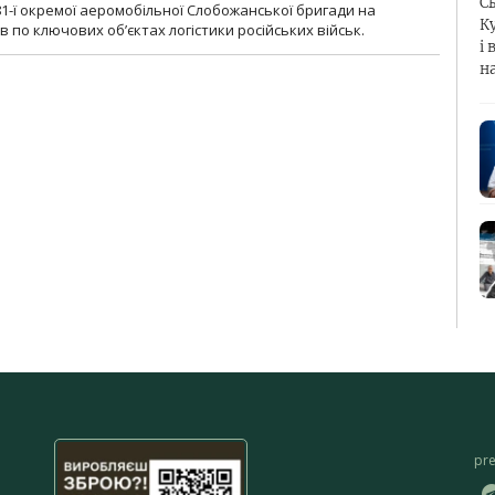
С
1-ї окремої аеромобільної Слобожанської бригади на
К
 по ключових об’єктах логістики російських військ.
і 
н
pr