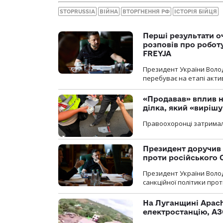
STOPRUSSIA
ВІЙНА
ВТОРГНЕННЯ РФ
ІСТОРІЯ БІЙЦЯ
Перші результати о
розповів про робот
FREYJA
Президент України Воло
перебуває на етапі актив
«Продавав» вплив н
ділка, який «виріш
Правоохоронці затримал
Президент доручив 
проти російського
Президент України Воло
санкційної політики проти
На Луганщині Apach
електростанцію, АЗ