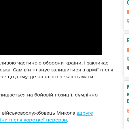
жливою частиною оборони країни, і закликає
ська. Сам він планує залишитися в армії після
че до дому, де на нього чекають мати
ишається на бойовій позиції, сумлінно
ий військовослужбовець Микола
вдруге
їни після короткої перерви
.