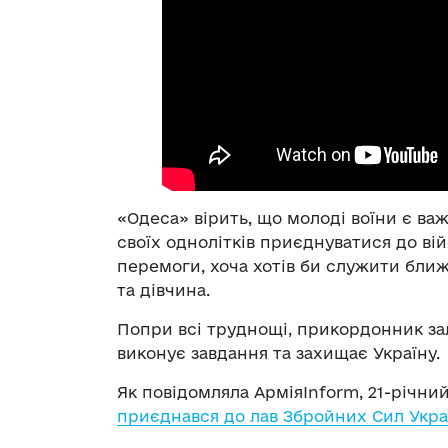
«Одеса» вірить, що молоді воїни є ва
своїх однолітків приєднуватися до вій
перемоги, хоча хотів би служити ближ
та дівчина.
Попри всі труднощі, прикордонник зал
виконує завдання та захищає Україну.
Як повідомляла АрміяInform, 21-річн
приєднався до лав Збройних Сил Укра