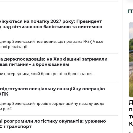
П
чікуються на початку 2027 року: Президент
у над вітчизняною балістикою та системою
димир Зеленський повідомив, що програма FREYJA вже
ної реалізації.
а держпосадовців: на Харківщині затримали
ував питання» з бронюванням
и посередника, який брав гроші за бронювання.
підготувати спеціальну санкційну операцію
 ОПК
Д
димир Зеленський провів координаційну нараду щодо
 росії.
п
т
i розгромили логістику окупантів: уражено
К
С і транспорт