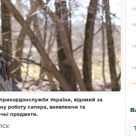
19
19
19
19
прикордонслужби України, відомий за
ну роботу сапера, виявляючи та
В
чні предмети.
ПСУ.