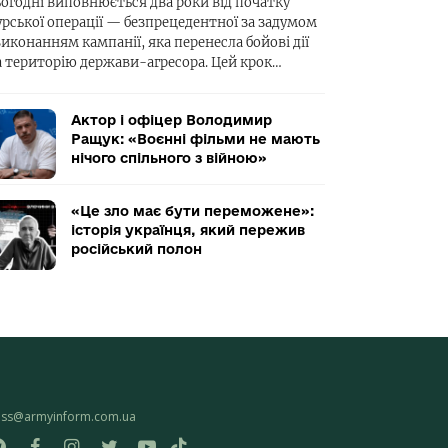
ьогодні виповнюється два роки від початку
урської операції — безпрецедентної за задумом
виконанням кампанії, яка перенесла бойові дії
а територію держави-агресора. Цей крок…
Актор і офіцер Володимир
Ращук: «Воєнні фільми не мають
нічого спільного з війною»
«Це зло має бути переможене»:
історія українця, який пережив
російський полон
ess@armyinform.com.ua