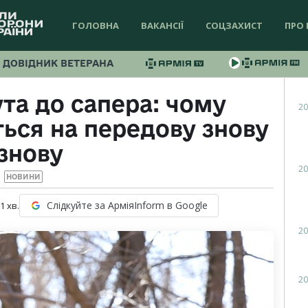
ГОЛОВНА
ВАКАНСІЇ
СОЦЗАХИСТ
ПРО 
ДОВІДНИК ВЕТЕРАНА
та до сапера: чому
20
ься на передову знову
 знову
20
НОВИНИ
Слідкуйте за АрміяInform в Google
 1
хв.
20
20