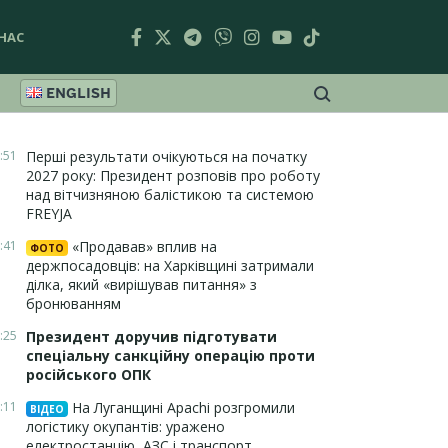
НАС
ENGLISH
:51
Перші результати очікуються на початку
2027 року: Президент розповів про роботу
над вітчизняною балістикою та системою
FREYJA
:41
«Продавав» вплив на
ФОТО
держпосадовців: на Харківщині затримали
ділка, який «вирішував питання» з
бронюванням
:25
Президент доручив підготувати
спеціальну санкційну операцію проти
російського ОПК
:11
На Луганщині Apachi розгромили
ВІДЕО
логістику окупантів: уражено
електростанцію, АЗС і транспорт