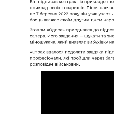
Він підписав контракт із прикордонн
приклад своїх товаришів. Після навча
де 7 березня 2022 року він узяв участ
боєць вважає своїм другим днем нар
Згодом «Одеса» приєднався до підроз
сапера. Його завдання — шукати та з
міношукача, який виявляє вибухівку на
«Страх вдалося подолати завдяки під
професіонали, які пройшли через бага
розповідає військовий.