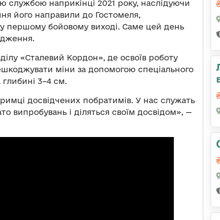
ою службою наприкінці 2021 року, наслідуючи
ння його направили до Гостомеля,
ь у першому бойовому виході. Саме цей день
одження.
ділу «Сталевий Кордон», де освоїв роботу
нешкоджувати міни за допомогою спеціального
 глибині 3–4 см.
тримці досвідчених побратимів. У нас служать
то випробувань і діляться своїм досвідом», —