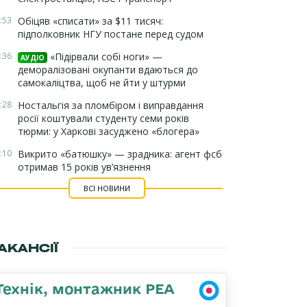
:53
Обіцяв «списати» за $11 тисяч:
підполковник НГУ постане перед судом
:36
«Підірвали собі ноги» —
АУДІО
деморалізовані окупанти вдаються до
самокаліцтва, щоб не йти у штурми
:28
Ностальгія за пломбіром і виправдання
росії коштували студенту семи років
тюрми: у Харкові засуджено «блогера»
:10
Викрито «батюшку» — зрадника: агент фсб
отримав 15 років ув’язнення
ВСІ НОВИНИ
АКАНСІЇ
Технік, монтажник РЕА