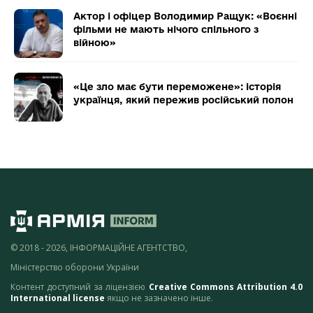
Актор і офіцер Володимир Ращук: «Воєнні
фільми не мають нічого спільного з
війною»
«Це зло має бути переможене»: історія
українця, який пережив російський полон
© 2018 - 2026, ІНФОРМАЦІЙНЕ АГЕНТСТВО,
Міністерство оборони України
Контент доступний за ліцензією
Creative Commons Attribution 4.0
International license
якщо не зазначено інше.