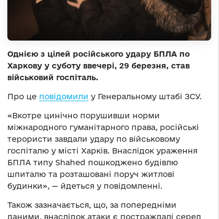
Однією з цілей російського удару БПЛА по
Харкову у суботу ввечері, 29 березня, став
військовий госпіталь.
Про це
повідомили
у Генеральному штабі ЗСУ.
«Вкотре цинічно порушивши норми
міжнародного гуманітарного права, російські
терористи завдали удару по військовому
госпіталю у місті Харків. Внаслідок ураження
БПЛА типу Shahed пошкоджено будівлю
шпиталю та розташовані поруч житлові
будинки», — йдеться у повідомленні.
Також зазначається, що, за попередніми
даними, внаслідок атаки є постраждалі серед