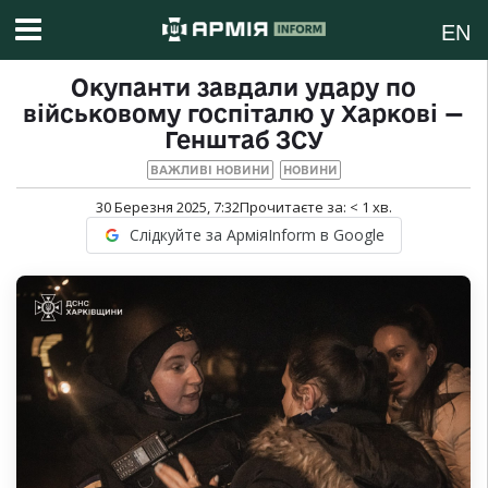
EN
Окупанти завдали удару по
військовому госпіталю у Харкові —
Генштаб ЗСУ
ВАЖЛИВІ НОВИНИ
НОВИНИ
30 Березня 2025, 7:32
Прочитаєте за:
< 1
хв.
Слідкуйте за АрміяInform в Google