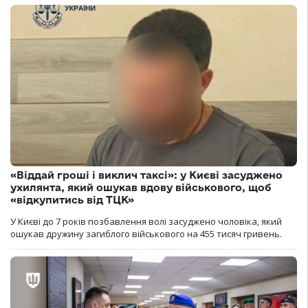
«Віддай гроші і виклич таксі»: у Києві засуджено
ухилянта, який ошукав вдову військового, щоб
«відкупитись від ТЦК»
У Києві до 7 років позбавлення волі засуджено чоловіка, який
ошукав дружину загиблого військового на 455 тисяч гривень.