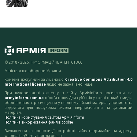
© 2018 - 2026, ІНФОРМАЦІЙНЕ АГЕНТСТВО,
Міністерство оборони України
Контент доступний за ліцензією
Creative Commons Attribution 4.0
International license
якщо не зазначено інше.
При використанні контенту з сайту АрміяInform посилання на
armyinform.com.ua
обов’язкове. Для суб’єктів у сфері онлайн-медіа
обов’язковим є розміщення у першому абзаці матеріалу прямого та
відкритого для пошукових систем гіперпосилання на цитований
матеріал.
Політика користування сайтом АрміяInform
Політика використання файлів cookie
Зауваження та пропозиції по роботі сайту надсилайте на адресу:
webmaster@armyinform.com.ua