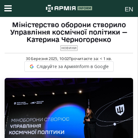
EN
Міністерство оборони створило
Управління космічної політики —
Катерина Черногоренко
НОВИНИ
30 Березня 2025, 10:02
Прочитаєте за:
< 1
хв.
Слідкуйте за АрміяInform в Google