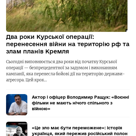
Два роки Курської операції:
перенесення війни на територію рф та
злам планів Кремля
Сьогодні виповнюється два роки від початку Курської
операції — безпрецедентної за задумом і виконанням
кампанії, яка перенесла бойові дії на територію держави-
агресора. Цей крок…
Актор і офіцер Володимир Ращук: «Воєнні
фільми не мають нічого спільного з
війною»
«Це зло має бути переможене»: історія
українця, який пережив російський полон