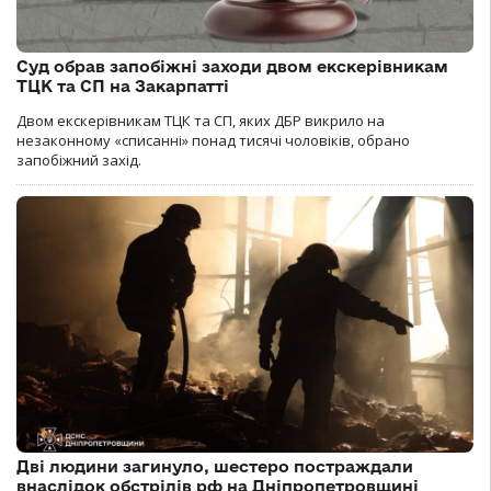
Суд обрав запобіжні заходи двом екскерівникам
ТЦК та СП на Закарпатті
Двом екскерівникам ТЦК та СП, яких ДБР викрило на
незаконному «списанні» понад тисячі чоловіків, обрано
запобіжний захід.
Дві людини загинуло, шестеро постраждали
внаслідок обстрілів рф на Дніпропетровщині