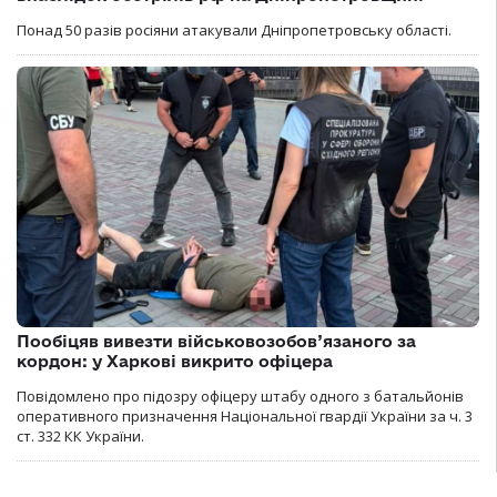
Понад 50 разів росіяни атакували Дніпропетровську області.
Пообіцяв вивезти військовозобов’язаного за
кордон: у Харкові викрито офіцера
Повідомлено про підозру офіцеру штабу одного з батальйонів
оперативного призначення Національної гвардії України за ч. 3
ст. 332 КК України.