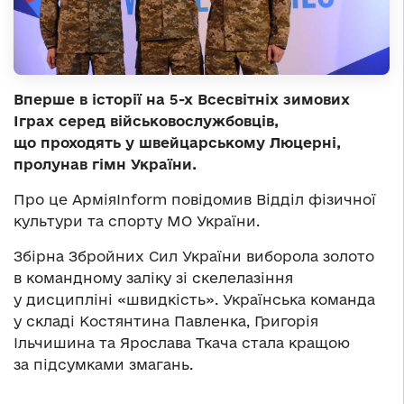
Вперше в історії на 5-х Всесвітніх зимових
Іграх серед військовослужбовців,
що проходять у швейцарському Люцерні,
пролунав гімн України.
Про це АрміяInform повідомив Відділ фізичної
культури та спорту МО України.
Збірна Збройних Сил України виборола золото
в командному заліку зі скелелазіння
у дисципліні «швидкість». Українська команда
у складі Костянтина Павленка, Григорія
Ільчишина та Ярослава Ткача стала кращою
за підсумками змагань.