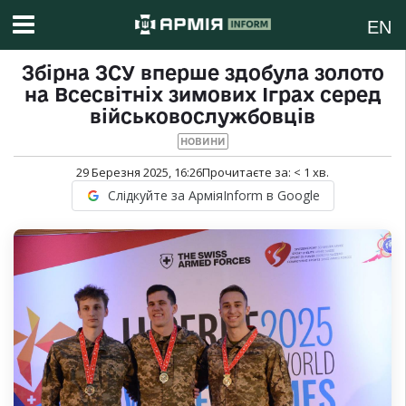
EN
Збірна ЗСУ вперше здобула золото
на Всесвітніх зимових Іграх серед
військовослужбовців
НОВИНИ
29 Березня 2025, 16:26
Прочитаєте за:
< 1
хв.
Слідкуйте за АрміяInform в Google