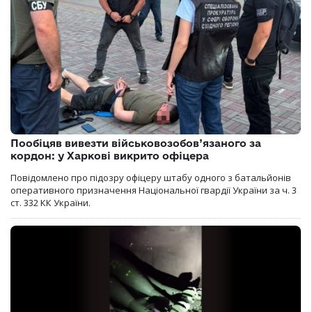
Пообіцяв вивезти військовозобов’язаного за
кордон: у Харкові викрито офіцера
Повідомлено про підозру офіцеру штабу одного з батальйонів
оперативного призначення Національної гвардії України за ч. 3
ст. 332 КК України.