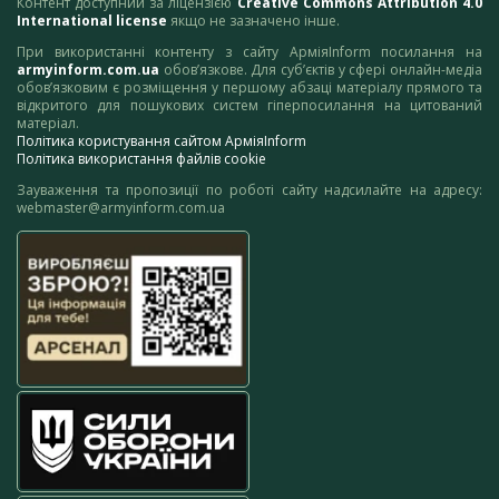
Контент доступний за ліцензією
Creative Commons Attribution 4.0
International license
якщо не зазначено інше.
При використанні контенту з сайту АрміяInform посилання на
armyinform.com.ua
обов’язкове. Для суб’єктів у сфері онлайн-медіа
обов’язковим є розміщення у першому абзаці матеріалу прямого та
відкритого для пошукових систем гіперпосилання на цитований
матеріал.
Політика користування сайтом АрміяInform
Політика використання файлів cookie
Зауваження та пропозиції по роботі сайту надсилайте на адресу:
webmaster@armyinform.com.ua