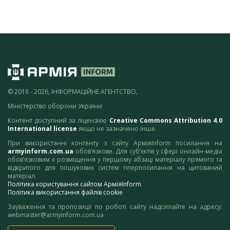
© 2018 - 2026, ІНФОРМАЦІЙНЕ АГЕНТСТВО,
Міністерство оборони України
Контент доступний за ліцензією
Creative Commons Attribution 4.0
International license
якщо не зазначено інше.
При використанні контенту з сайту АрміяInform посилання на
armyinform.com.ua
обов’язкове. Для суб’єктів у сфері онлайн-медіа
обов’язковим є розміщення у першому абзаці матеріалу прямого та
відкритого для пошукових систем гіперпосилання на цитований
матеріал.
Політика користування сайтом АрміяInform
Політика використання файлів cookie
Зауваження та пропозиції по роботі сайту надсилайте на адресу:
webmaster@armyinform.com.ua