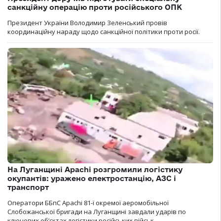
санкційну операцію проти російського ОПК
Президент України Володимир Зеленський провів
координаційну нараду щодо санкційної політики проти росії.
На Луганщині Apachi розгромили логістику
окупантів: уражено електростанцію, АЗС і
транспорт
Оператори ББпС Apachi 81-ї окремої аеромобільної
Слобожанської бригади на Луганщині завдали ударів по
ключових об’єктах логістики російських військ.