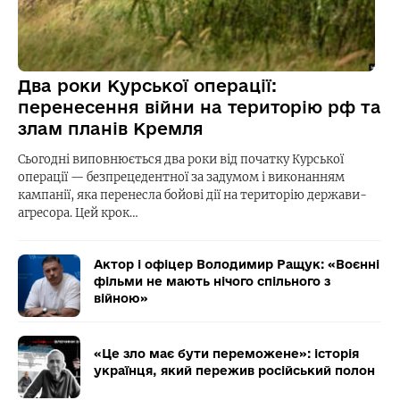
Два роки Курської операції:
перенесення війни на територію рф та
злам планів Кремля
Сьогодні виповнюється два роки від початку Курської
операції — безпрецедентної за задумом і виконанням
кампанії, яка перенесла бойові дії на територію держави-
агресора. Цей крок…
Актор і офіцер Володимир Ращук: «Воєнні
фільми не мають нічого спільного з
війною»
«Це зло має бути переможене»: історія
українця, який пережив російський полон