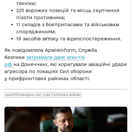
техніки;
225 ворожих позицій та місць скупчення
піхоти противника;
11 складів з боєприпасами та військовим
спорядженням;
18 засобів зв’язку та відеоспостереження.
Як повідомляла АрміяInform, Служба
безпеки
затримала двох агентів
рф
на Донеччині, які коригували авіаційні удари
агресора по локаціях Сил оборони
у прифронтових районах області.
КОНТРРОЗВІДКА СБУ
СБУ
ХРОНІКА ВІЙНИ