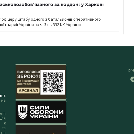
йськовозобов’язаного за кордон: у Харкові
у офіцеру штабу одного з батальйонів оперативного
гвардії України за ч. 3 ст. 332 КК України.
pr
ons
не
orm
Для
м є
 та
 на