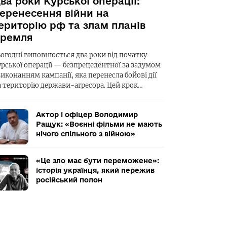
ва роки Курської операції:
еренесення війни на
ериторію рф та злам планів
ремля
ьогодні виповнюється два роки від початку
урської операції — безпрецедентної за задумом
виконанням кампанії, яка перенесла бойові дії
а територію держави-агресора. Цей крок…
Актор і офіцер Володимир
Ращук: «Воєнні фільми не мають
нічого спільного з війною»
«Це зло має бути переможене»:
історія українця, який пережив
російський полон