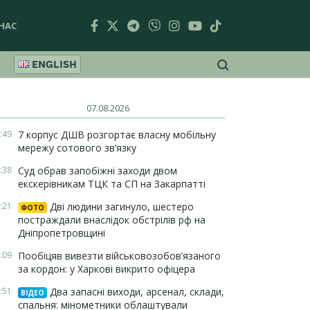
НАС
ENGLISH
07.08.2026
:49
7 корпус ДШВ розгортає власну мобільну
мережу сотового зв’язку
:38
Суд обрав запобіжні заходи двом
екскерівникам ТЦК та СП на Закарпатті
:21
Дві людини загинуло, шестеро
ФОТО
постраждали внаслідок обстрілів рф на
Дніпропетровщині
:09
Пообіцяв вивезти військовозобов’язаного
за кордон: у Харкові викрито офіцера
:51
Два запасні виходи, арсенал, склади,
ВІДЕО
спальня: мінометники облаштували