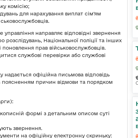
ку комісію;
лідувань для нарахування виплат сім’ям
йськовослужбовців.
е управління направляє відповідні звернення
о розслідувань, Національної поліції та інших
і поновлення прав військовослужбовців.
итися службові перевірки або службові
у надається офіційна письмова відповідь
 з поясненням причин відмови та порядком
рги):
рукописній формі з детальним описом суті
ують звернення.
кументи на офіційну електронну скриньку: