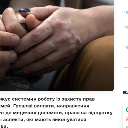
19
19
19
В
жує системну роботу із захисту прав
сімей. Грошові виплати, направлення
уп до медичної допомоги, право на відпустку
ві аспекти, які мають виконуватися
би.