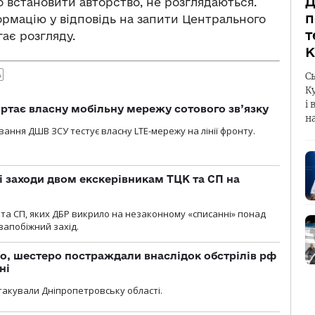
Д
 встановити авторство, не розглядаються.
п
ормацію у відповідь на запити Центрального
т
ає розгляду.
К
С
А
К
і 
ртає власну мобільну мережу сотового зв’язку
н
вання ДШВ ЗСУ тестує власну LTE-мережу на лінії фронту.
і заходи двом екскерівникам ТЦК та СП на
та СП, яких ДБР викрило на незаконному «списанні» понад
 запобіжний захід.
о, шестеро постраждали внаслідок обстрілів рф
ні
атакували Дніпропетровську області.