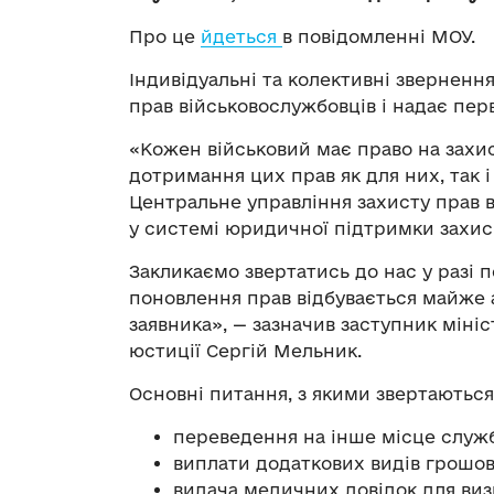
Про це
йдеться
в повідомленні МОУ.
Індивідуальні та колективні зверненн
прав військовослужбовців і надає пер
«Кожен військовий має право на захис
дотримання цих прав як для них, так і
Центральне управління захисту прав 
у системі юридичної підтримки захис
Закликаємо звертатись до нас у разі 
поновлення прав відбувається майже а
заявника», — зазначив заступник міні
юстиції Сергій Мельник.
Основні питання, з якими звертаються в
переведення на інше місце служб
виплати додаткових видів грошов
видача медичних довідок для ви