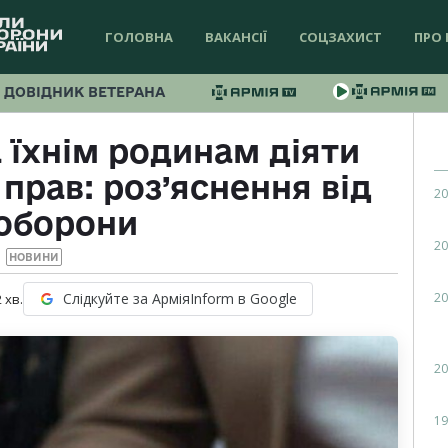
ГОЛОВНА
ВАКАНСІЇ
СОЦЗАХИСТ
ПРО 
ДОВІДНИК ВЕТЕРАНА
 їхнім родинам діяти
прав: роз’яснення від
20
оборони
20
НОВИНИ
20
Слідкуйте за АрміяInform в Google
2
хв.
20
19