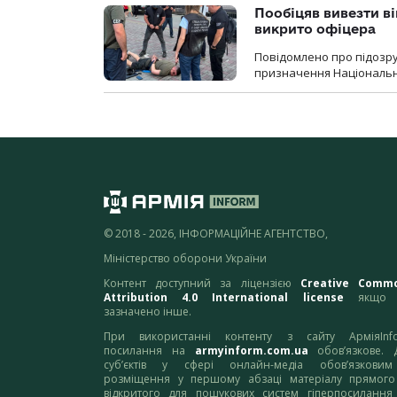
Пообіцяв вивезти ві
викрито офіцера
Повідомлено про підозр
призначення Національної 
© 2018 - 2026, ІНФОРМАЦІЙНЕ АГЕНТСТВО,
Міністерство оборони України
Контент доступний за ліцензією
Creative Comm
Attribution 4.0 International license
якщо 
зазначено інше.
При використанні контенту з сайту АрміяInf
посилання на
armyinform.com.ua
обов’язкове. 
суб’єктів у сфері онлайн-медіа обов’язкови
розміщення у першому абзаці матеріалу прямого
відкритого для пошукових систем гіперпосилання