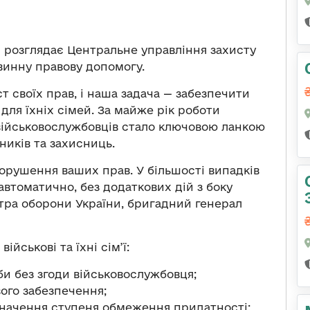
я розглядає Центральне управління захисту
винну правову допомогу.
т своїх прав, і наша задача — забезпечити
 для їхніх сімей. За майже рік роботи
військовослужбовців стало ключовою ланкою
ників та захисниць.
порушення ваших прав. У більшості випадків
втоматично, без додаткових дій з боку
стра оборони України, бригадний генерал
ійськові та їхні сім’ї:
и без згоди військовослужбовця;
ого забезпечення;
значення ступеня обмеження придатності;