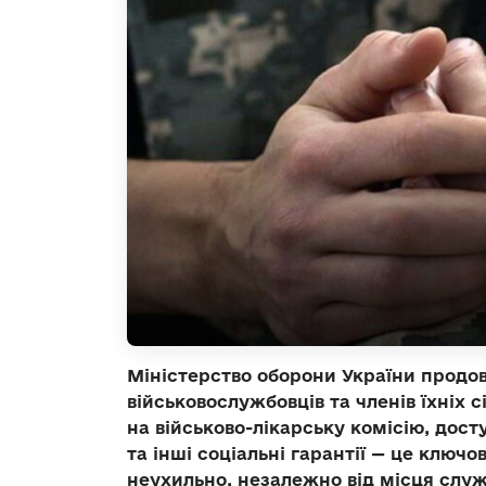
Міністерство оборони України продов
військовослужбовців та членів їхніх 
на військово-лікарську комісію, дост
та інші соціальні гарантії — це ключо
неухильно, незалежно від місця служ