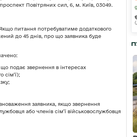
роспект Повітряних сил, 6, м. Київ, 03049.
. Якщо питання потребуватиме додаткового
ний до 45 днів, про що заявника буде
П
начено:
, що подає звернення в інтересах
 сім’ї);
зку;
вноваження заявника, якщо звернення
лужбовця або членів сім’ї військовослужбовця