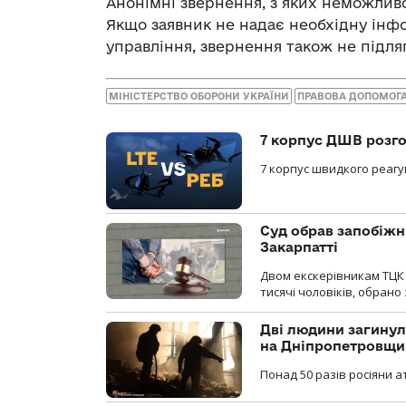
Анонімні звернення, з яких неможливо
Якщо заявник не надає необхідну інф
управління, звернення також не підляг
МІНІСТЕРСТВО ОБОРОНИ УКРАЇНИ
ПРАВОВА ДОПОМОГ
7 корпус ДШВ розго
7 корпус швидкого реагу
Суд обрав запобіжн
Закарпатті
Двом екскерівникам ТЦК 
тисячі чоловіків, обрано
Дві людини загинул
на Дніпропетровщи
Понад 50 разів росіяни 