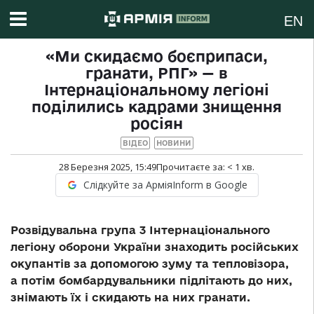
EN
«Ми скидаємо боєприпаси,
гранати, РПГ» — в
Інтернаціональному легіоні
поділились кадрами знищення
росіян
ВІДЕО
НОВИНИ
28 Березня 2025, 15:49
Прочитаєте за:
< 1
хв.
Слідкуйте за АрміяInform в Google
Розвідувальна група 3 Інтернаціонального
легіону оборони України знаходить російських
окупантів за допомогою зуму та тепловізора,
а потім бомбардувальники підлітають до них,
знімають їх і скидають на них гранати.