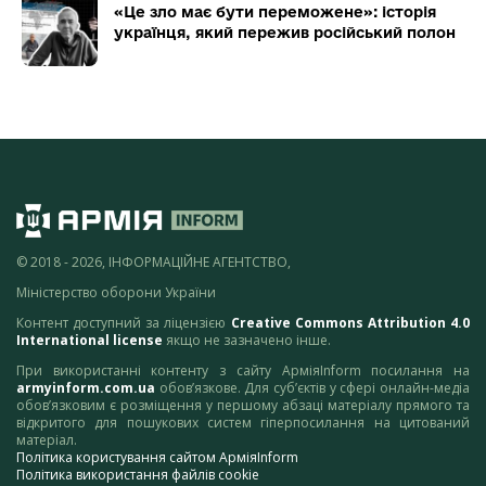
«Це зло має бути переможене»: історія
українця, який пережив російський полон
© 2018 - 2026, ІНФОРМАЦІЙНЕ АГЕНТСТВО,
Міністерство оборони України
Контент доступний за ліцензією
Creative Commons Attribution 4.0
International license
якщо не зазначено інше.
При використанні контенту з сайту АрміяInform посилання на
armyinform.com.ua
обов’язкове. Для суб’єктів у сфері онлайн-медіа
обов’язковим є розміщення у першому абзаці матеріалу прямого та
відкритого для пошукових систем гіперпосилання на цитований
матеріал.
Політика користування сайтом АрміяInform
Політика використання файлів cookie