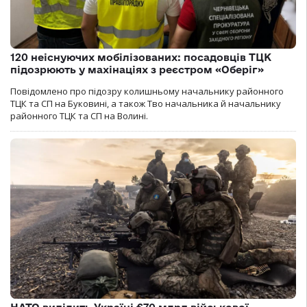
120 неіснуючих мобілізованих: посадовців ТЦК
підозрюють у махінаціях з реєстром «Оберіг»
Повідомлено про підозру колишньому начальнику районного
ТЦК та СП на Буковині, а також Тво начальника й начальнику
районного ТЦК та СП на Волині.