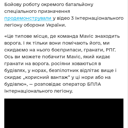
Бойову роботу окремого батальйону
спеціального призначення
продемонстрували
у відео 3 Інтернаціонального
легіону оборони України.
«Це типове місце, де команда Mavic знаходить
ворога. І як тільки вони помічають його, ми
скидаємо на нього боєприпаси, гранати, РПГ.
Ось ви можете побачити Mavic, який кидає
гранати на ворога. росіяни ховаються в
будівлях, у норах, безпілотник відлітає вище і
скидає „корисний вантаж“ у ці нори або на
будівлю», — розповідає оператор БПЛА
Інтернаціонального легіону.