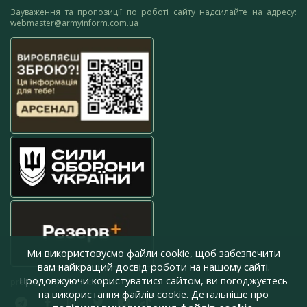
Зауваження та пропозиції по роботі сайту надсилайте на адресу:
webmaster@armyinform.com.ua
Ми використовуємо файли cookie, щоб забезпечити
вам найкращий досвід роботи на нашому сайті.
Продовжуючи користуватися сайтом, ви погоджуєтесь
press@armyinform.com.ua
на використання файлів cookie. Детальніше про