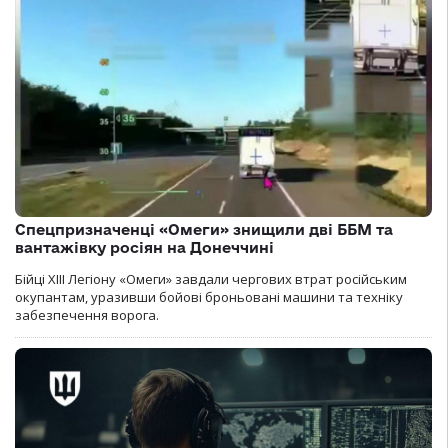
Спецпризначенці «Омеги» знищили дві ББМ та
вантажівку росіян на Донеччині
Бійці ХІІІ Легіону «Омеги» завдали чергових втрат російським
окупантам, уразивши бойові броньовані машини та техніку
забезпечення ворога.