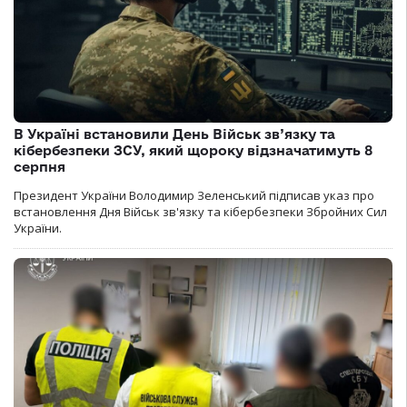
В Україні встановили День Військ зв’язку та
кібербезпеки ЗСУ, який щороку відзначатимуть 8
серпня
Президент України Володимир Зеленський підписав указ про
встановлення Дня Військ зв'язку та кібербезпеки Збройних Сил
України.