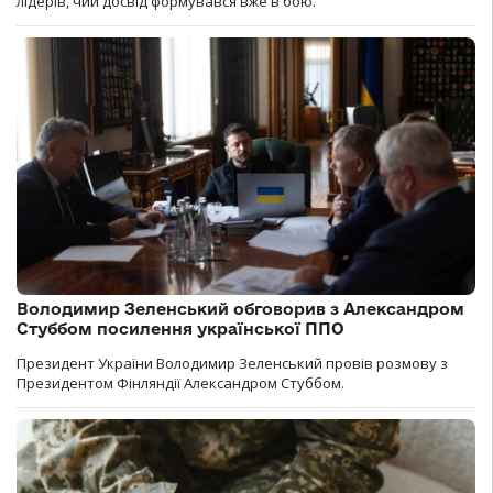
лідерів, чий досвід формувався вже в бою.
Володимир Зеленський обговорив з Александром
Стуббом посилення української ППО
Президент України Володимир Зеленський провів розмову з
Президентом Фінляндії Александром Стуббом.