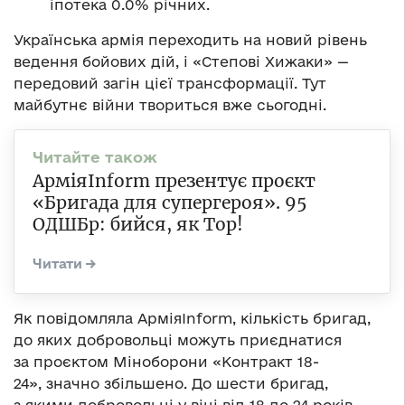
іпотека 0.0% річних.
Українська армія переходить на новий рівень
ведення бойових дій, і «Степові Хижаки» —
передовий загін цієї трансформації. Тут
майбутнє війни твориться вже сьогодні.
АрміяInform презентує проєкт
«Бригада для супергероя». 95
ОДШБр: бийся, як Тор!
Як повідомляла АрміяInform, кількість бригад,
до яких добровольці можуть приєднатися
за проєктом Міноборони «Контракт 18-
24», значно збільшено. До шести бригад,
з якими добровольці у віці від 18 до 24 років