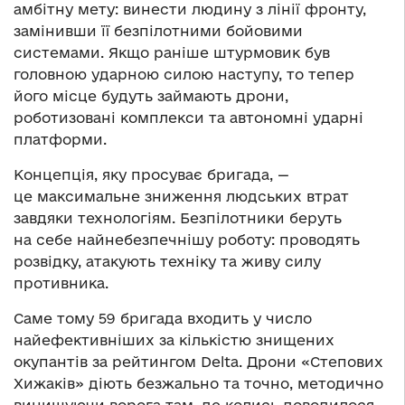
амбітну мету: винести людину з лінії фронту,
замінивши її безпілотними бойовими
системами. Якщо раніше штурмовик був
головною ударною силою наступу, то тепер
його місце будуть займають дрони,
роботизовані комплекси та автономні ударні
платформи.
Концепція, яку просуває бригада, —
це максимальне зниження людських втрат
завдяки технологіям. Безпілотники беруть
на себе найнебезпечнішу роботу: проводять
розвідку, атакують техніку та живу силу
противника.
Саме тому 59 бригада входить у число
найефективніших за кількістю знищених
окупантів за рейтингом Delta. Дрони «Степових
Хижаків» діють безжально та точно, методично
винищуючи ворога там, де колись доводилося