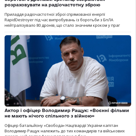
розраховувати на радіочастотну зброю
Приладдя радіочастотної зброї спрямованої енергії
RapidDestroyer під час випробувань із боротьби з БпЛА
нейтралізувало 80 дронів, що стало значним кроком у праг
Актор і офіцер Володимир Ращук: «Воєнні фільми
не мають нічого спільного з війною»
Офіцер батальйону «Свобода» Нацгвардії України капітан
Володимир Ращук належить до тих командирів та військових