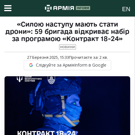
EN
«Силою наступу мають стати
дрони»: 59 бригада відкриває набір
за програмою «Контракт 18-24»
НОВИНИ
27 Березня 2025, 15:33
Прочитаєте за:
2
хв.
Слідкуйте за АрміяInform в Google