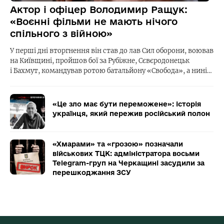
Актор і офіцер Володимир Ращук:
«Воєнні фільми не мають нічого
спільного з війною»
У перші дні вторгнення він став до лав Сил оборони, воював
на Київщині, пройшов бої за Рубіжне, Сєвєродонецьк
і Бахмут, командував ротою батальйону «Свобода», а нині…
«Це зло має бути переможене»: історія
українця, який пережив російський полон
«Хмарами» та «грозою» позначали
військових ТЦК: адміністратора восьми
Telegram-груп на Черкащині засудили за
перешкоджання ЗСУ