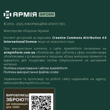
© 2018 - 2026, ІНФОРМАЦІЙНЕ АГЕНТСТВО,
Міністерство оборони України
Контент доступний за ліцензією
Creative Commons Attribution 4.0
International license
якщо не зазначено інше.
При використанні контенту з сайту АрміяInform посилання на
armyinform.com.ua
обов’язкове. Для суб’єктів у сфері онлайн-медіа
обов’язковим є розміщення у першому абзаці матеріалу прямого та
відкритого для пошукових систем гіперпосилання на цитований
матеріал.
Політика користування сайтом АрміяInform
Політика використання файлів cookie
Зауваження та пропозиції по роботі сайту надсилайте на адресу:
webmaster@armyinform.com.ua