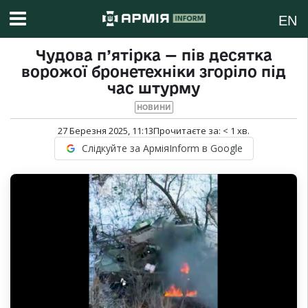
EN
Чудова п’ятірка — пів десятка
ворожої бронетехніки згоріло під
час штурму
НОВИНИ
27 Березня 2025, 11:13
Прочитаєте за:
< 1
хв.
Слідкуйте за АрміяInform в Google