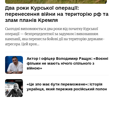
Два роки Курської операції:
перенесення війни на територію рф та
злам планів Кремля
Сьогодні виповнюється два роки від початку Курської
операції — безпрецедентної за задумом і виконанням
кампанії, яка перенесла бойові дії на територію держави-
агресора. Цей крок…
Актор і офіцер Володимир Ращук: «Воєнні
фільми не мають нічого спільного з
війною»
«Це зло має бути переможене»: історія
українця, який пережив російський полон