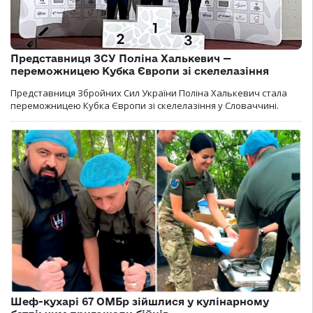
Представниця ЗСУ Поліна Халькевич —
переможницею Кубка Європи зі скелелазіння
Представниця Збройних Сил України Поліна Халькевич стала
переможницею Кубка Європи зі скелелазіння у Словаччині.
Шеф-кухарі 67 ОМБр зійшлися у кулінарному