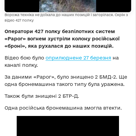
Ворожа техніка не доїхала до наших позицій і загорілася. Скрін з
відео 427 полку
Оператори 427 полку безпілотних систем
«Рарог» вогнем зустріли колону російської
«броні», яка рухалася до наших позицій.
Відео бою було
оприлюднене 27 березня
на
каналі полку.
За даними «Рарог», було знищено 2 БМД-2. Ще
одна бронемашина такого типу була уражена.
Також були знищені 2 БТР-Д.
Одна російська бронемашина змогла втекти.