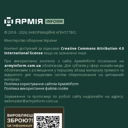
© 2018 - 2026, ІНФОРМАЦІЙНЕ АГЕНТСТВО,
Міністерство оборони України
Контент доступний за ліцензією
Creative Commons Attribution 4.0
International license
якщо не зазначено інше.
При використанні контенту з сайту АрміяInform посилання на
armyinform.com.ua
обов’язкове. Для суб’єктів у сфері онлайн-медіа
обов’язковим є розміщення у першому абзаці матеріалу прямого та
відкритого для пошукових систем гіперпосилання на цитований
матеріал.
Політика користування сайтом АрміяInform
Політика використання файлів cookie
Зауваження та пропозиції по роботі сайту надсилайте на адресу:
webmaster@armyinform.com.ua