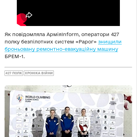
Як повідомляла АрміяInform, оператори 427
полку безпілотних систем «Рарог»
знищили
броньовану ремонтно-евакуаційну машину
БРЕМ-1.
427 ПОЛК
ХРОНІКА ВІЙНИ