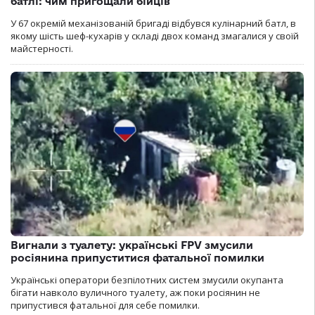
батлі: чим пригощали бійців
У 67 окремій механізованій бригаді відбувся кулінарний батл, в
якому шість шеф-кухарів у складі двох команд змагалися у своїй
майстерності.
Вигнали з туалету: українські FPV змусили
росіянина припуститися фатальної помилки
Українські оператори безпілотних систем змусили окупанта
бігати навколо вуличного туалету, аж поки росіянин не
припустився фатальної для себе помилки.