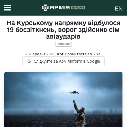
EN
На Курському напрямку відбулося
19 боєзіткнень, ворог здійснив сім
авіаударів
НОВИНИ
26 Березня 2025, 16:41
Прочитаєте за:
2
хв.
Слідкуйте за АрміяInform в Google