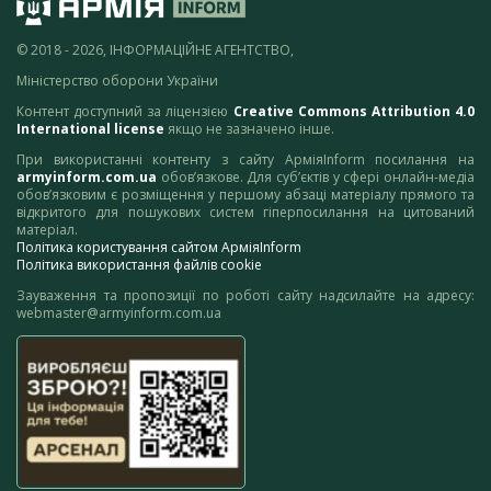
© 2018 - 2026, ІНФОРМАЦІЙНЕ АГЕНТСТВО,
Міністерство оборони України
Контент доступний за ліцензією
Creative Commons Attribution 4.0
International license
якщо не зазначено інше.
При використанні контенту з сайту АрміяInform посилання на
armyinform.com.ua
обов’язкове. Для суб’єктів у сфері онлайн-медіа
обов’язковим є розміщення у першому абзаці матеріалу прямого та
відкритого для пошукових систем гіперпосилання на цитований
матеріал.
Політика користування сайтом АрміяInform
Політика використання файлів cookie
Зауваження та пропозиції по роботі сайту надсилайте на адресу:
webmaster@armyinform.com.ua