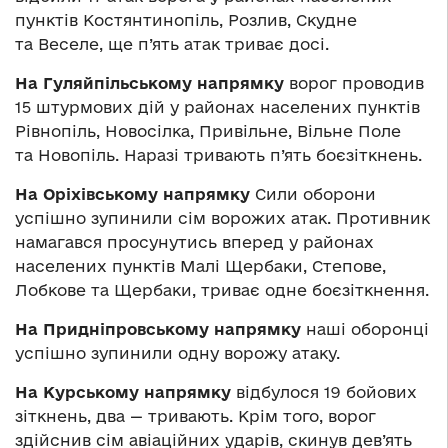
пунктів Костянтинопіль, Розлив, Скудне
та Веселе, ще п’ять атак триває досі.
На Гуляйпільському напрямку
ворог проводив
15 штурмових дій у районах населених пунктів
Рівнопіль, Новосілка, Привільне, Вільне Поле
та Новопіль. Наразі тривають п’ять боєзіткнень.
На Оріхівському напрямку
Сили оборони
успішно зупинили сім ворожих атак. Противник
намагався просунутись вперед у районах
населених пунктів Малі Щербаки, Степове,
Лобкове та Щербаки, триває одне боєзіткнення.
На Придніпровському напрямку
наші оборонці
успішно зупинили одну ворожу атаку.
На Курському напрямку
відбулося 19 бойових
зіткнень, два — тривають. Крім того, ворог
здійснив сім авіаційних ударів, скинув дев’ять