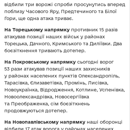
відбили три ворожі спроби просунутись вперед
поблизу Часового Яру, Предтечиного та Білої
Гори, ще одна атака триває.
На Торецькому напрямку
противник 15 разів
атакував позиції наших військ у районах
Торецька, Дачного, Кримського та Диліївки. Два
боєзіткнення тривають дотепер.
На Покровському напрямку
сьогодні ворог
53 рази атакував позиції наших захисників
у районах населених пунктів Олександропіль,
Тарасівка, Єлизаветівка, Промінь, Лисівка,
Новоукраїнка, Відродження, Котлине, Успенівка,
Новоолександрівка, Новосергіївка
та Преображенка, сім боєзіткнень
продовжуються дотепер.
На Новопавлівському напрямку
наші оборонці
відбили 17 атак ворога у районах населених