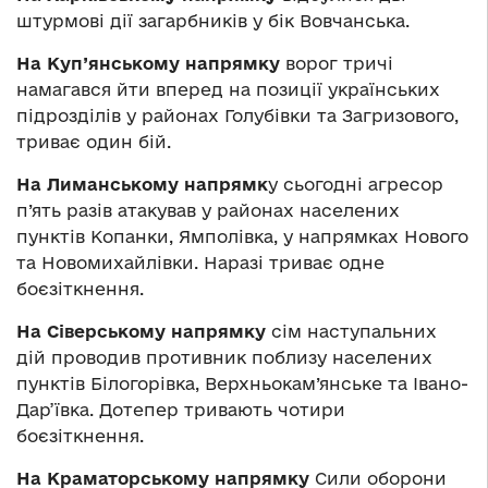
штурмові дії загарбників у бік Вовчанська.
На Куп’янському напрямку
ворог тричі
намагався йти вперед на позиції українських
підрозділів у районах Голубівки та Загризового,
триває один бій.
На Лиманському напрямк
у сьогодні агресор
п’ять разів атакував у районах населених
пунктів Копанки, Ямполівка, у напрямках Нового
та Новомихайлівки. Наразі триває одне
боєзіткнення.
На Сіверському напрямку
сім наступальних
дій проводив противник поблизу населених
пунктів Білогорівка, Верхньокам’янське та Івано-
Дар’ївка. Дотепер тривають чотири
боєзіткнення.
На Краматорському напрямку
Сили оборони