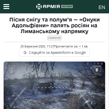
EN
Пісня снігу та полум’я — «Онуки
Адольфівни» палять росіян на
Лиманському напрямку
НОВИНИ
25 Березня 2025, 11:27
Прочитаєте за:
< 1
хв.
Слідкуйте за АрміяInform в Google