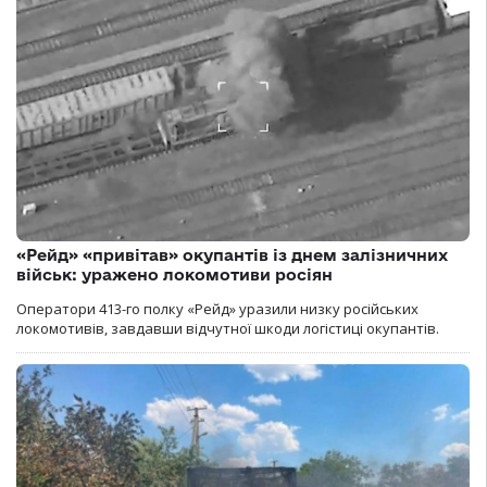
«Рейд» «привітав» окупантів із днем залізничних
військ: уражено локомотиви росіян
Оператори 413-го полку «Рейд» уразили низку російських
локомотивів, завдавши відчутної шкоди логістиці окупантів.