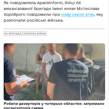
Як повідомляла АрміяInform, бійці 66
механізованої бригади імені князя Мстислава
Хороброго повідомили про
нову серію атак
, яку
розпочали російські війська.
66 БРИГАДА
ХРОНІКА ВІЙНИ
Робили дезертирів у чотирьох областях: затримано
організаторів схеми