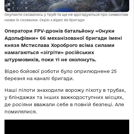
Окупанти сховались у трубі та ще не здогадуються про символізм
назви їх схованки. Скрін з відео 66 бригади
Оператори FPV-дронів батальйону «Онуки
Адольфівни» 66 механізованої бригади імені
князя Мстислава Хороброго всіма силами
намагаються «зігріти» російських
штурмовиків, поки ті не охолонуть.
Відео бойової роботи було оприлюднене 25
березня на каналі бригади.
Наші пілоти знаходили ворожу піхоту в трубах,
у бліндажах та інших важкодоступних місцях,
де росіяни вважали себе в повній безпеці. Але
помилялися.