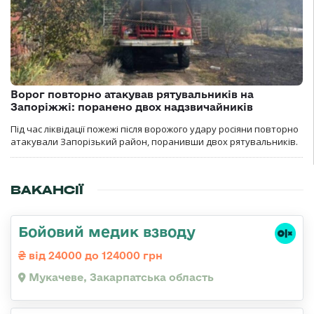
Ворог повторно атакував рятувальників на
Запоріжжі: поранено двох надзвичайників
Під час ліквідації пожежі після ворожого удару росіяни повторно
атакували Запорізький район, поранивши двох рятувальників.
ВАКАНСІЇ
Бойовий медик взводу
від 24000 до 124000 грн
Мукачеве, Закарпатська область