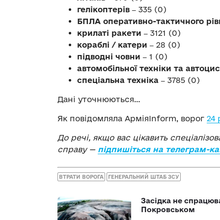
гелікоптерів ‒
335 (0)
БПЛА оперативно-тактичного рів
крилаті ракети ‒
3121 (0)
кораблі / катери ‒
28 (0)
підводні човни ‒
1 (0)
автомобільної техніки та автоци
спеціальна техніка ‒
3785 (0)
Дані уточнюються…
Як повідомляла АрміяInform, ворог
24 
До речі, якщо вас цікавить спеціалізо
справу —
підпишіться на телеграм-ка
ВТРАТИ ВОРОГА
ГЕНЕРАЛЬНИЙ ШТАБ ЗСУ
Засідка не спрацюв
Покровськом