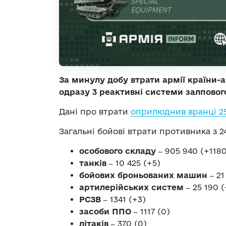
За минулу добу втрати армії країни-а
одразу 3 реактивні системи залпового
Дані про втрати
оприлюднив вранці 2
Загальні бойові втрати противника з 24
особового складу ‒
905 940 (+1180
танків ‒
10 425 (+5)
бойових броньованих машин ‒
21
артилерійських систем ‒
25 190 (
РСЗВ ‒
1341 (+3)
засоби ППО ‒
1117 (0)
літаків ‒
370 (0)