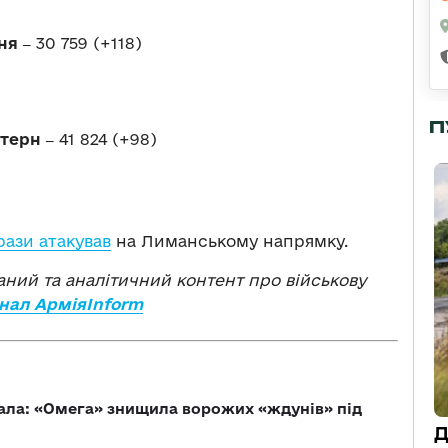
ня ‒
30 759 (+118)
П
стерн ‒
41 824 (+98)
рази атакував
на Лиманському напрямку.
ваний та аналітичний контент про військову
нал АрміяInform
ала: «Омега» знищила ворожих «ждунів» під
Д