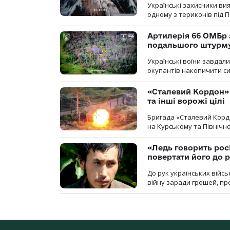
Українські захисники вия
одному з териконів під 
Артилерія 66 ОМБр 
подальшого штурм
Українські воїни завдал
окупантів накопичити с
«Сталевий Кордон»
та інші ворожі цілі
Бригада «Сталевий Кордо
на Курському та Північ
«Ледь говорить рос
повертати його до 
До рук українських війсь
війну заради грошей, про