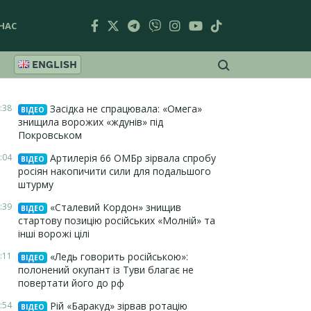
НАС
ENGLISH
:38
Засідка не спрацювала: «Омега»
ВІДЕО
знищила ворожих «ждунів» під
Покровськом
:04
Артилерія 66 ОМБр зірвала спробу
ВІДЕО
росіян накопичити сили для подальшого
штурму
:39
«Сталевий Кордон» знищив
ВІДЕО
стартову позицію російських «Молній» та
інші ворожі цілі
:11
«Ледь говорить російською»:
ВІДЕО
полонений окупант із Туви благає не
повертати його до рф
:54
Рій «Баракуд» зірвав ротацію
ВІДЕО