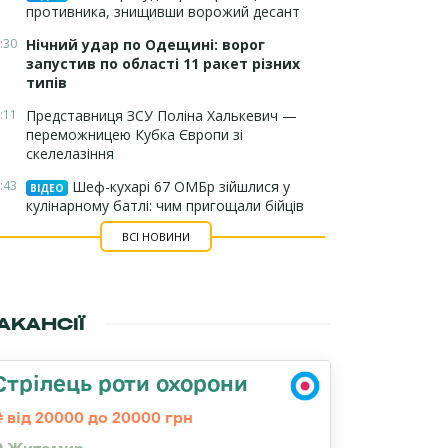
противника, знищивши ворожий десант
:30
Нічний удар по Одещині: ворог
запустив по області 11 ракет різних
типів
:11
Представниця ЗСУ Поліна Халькевич —
переможницею Кубка Європи зі
скелелазіння
:43
Шеф-кухарі 67 ОМБр зійшлися у
ВІДЕО
кулінарному батлі: чим пригощали бійців
ВСІ НОВИНИ
АКАНСІЇ
Стрілець роти охорони
від 20000 до 20000 грн