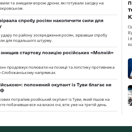
п
вили та знищили ворожі дрони, які готували засідку на
Покровськом.
т
К
зірвала спробу росіян накопичити сили для
у
С
К
и удару по району зосередження росіян, зірвавши спробу
і 
или для подальшого штурму.
н
 знищив стартову позицію російських «Молній»
н» продовжує полювати на позиції та логістику противника
но-Слобожанському напрямках.
ійською»: полонений окупант із Туви благає не
рф
кових потрапив російський окупант із Туви, який пішов на
те побачивши все на власні очі, втік уже на третій день