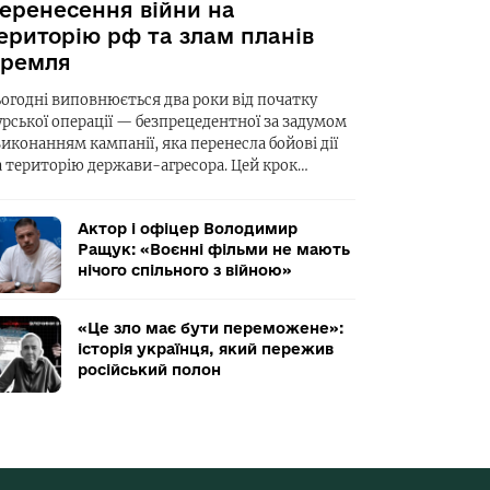
еренесення війни на
ериторію рф та злам планів
ремля
ьогодні виповнюється два роки від початку
урської операції — безпрецедентної за задумом
виконанням кампанії, яка перенесла бойові дії
а територію держави-агресора. Цей крок…
Актор і офіцер Володимир
Ращук: «Воєнні фільми не мають
нічого спільного з війною»
«Це зло має бути переможене»:
історія українця, який пережив
російський полон