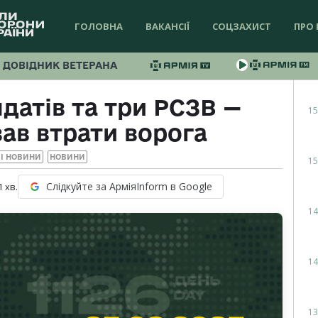
ГОЛОВНА
ВАКАНСІЇ
СОЦЗАХИСТ
ПРО 
ДОВІДНИК ВЕТЕРАНА
датів та три РСЗВ —
15
ав втрати ворога
І НОВИНИ
НОВИНИ
15
Слідкуйте за АрміяInform в Google
1
хв.
14
14
13