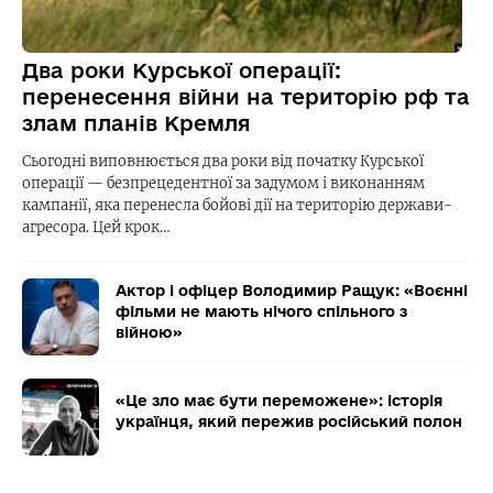
Два роки Курської операції:
перенесення війни на територію рф та
злам планів Кремля
Сьогодні виповнюється два роки від початку Курської
операції — безпрецедентної за задумом і виконанням
кампанії, яка перенесла бойові дії на територію держави-
агресора. Цей крок…
Актор і офіцер Володимир Ращук: «Воєнні
фільми не мають нічого спільного з
війною»
«Це зло має бути переможене»: історія
українця, який пережив російський полон