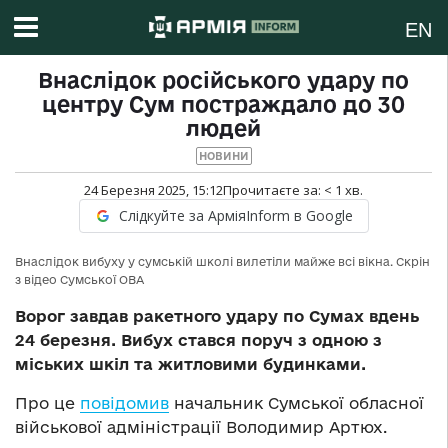
EN
Внаслідок російського удару по
центру Сум постраждало до 30
людей
НОВИНИ
24 Березня 2025, 15:12
Прочитаєте за:
< 1
хв.
Слідкуйте за АрміяInform в Google
Внаслідок вибуху у сумській школі вилетіли майже всі вікна. Скрін
з відео Сумської ОВА
Ворог завдав ракетного удару по Сумах вдень
24 березня. Вибух стався поруч з одною з
міських шкіл та житловими будинками.
Про це
повідомив
начальник Сумської обласної
військової адміністрації Володимир Артюх.