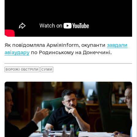
Як повідомляла АрміяInform, окупанти
завдали
авіаудару
по Родинському на Донеччині.
ВОРОЖІ ОБСТРІЛИ
СУМИ