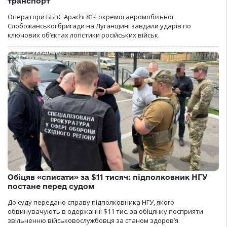
транспорт
Оператори ББпС Apachi 81-ї окремої аеромобільної
Слобожанської бригади на Луганщині завдали ударів по
ключових об’єктах логістики російських військ.
Обіцяв «списати» за $11 тисяч: підполковник НГУ
постане перед судом
До суду передано справу підполковника НГУ, якого
обвинувачують в одержанні $11 тис. за обіцянку посприяти
звільненню військовослужбовця за станом здоров’я.