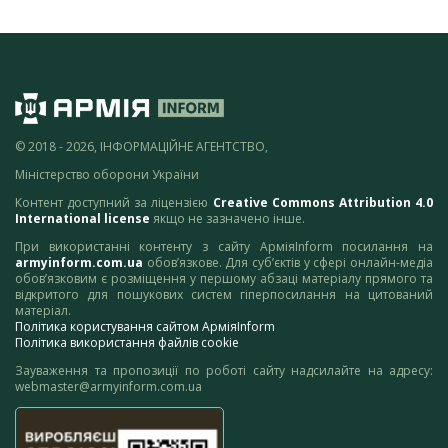
© 2018 - 2026, ІНФОРМАЦІЙНЕ АГЕНТСТВО,
Міністерство оборони України
Контент доступний за ліцензією
Creative Commons Attribution 4.0
International license
якщо не зазначено інше.
При використанні контенту з сайту АрміяInform посилання на
armyinform.com.ua
обов’язкове. Для суб’єктів у сфері онлайн-медіа
обов’язковим є розміщення у першому абзаці матеріалу прямого та
відкритого для пошукових систем гіперпосилання на цитований
матеріал.
Політика користування сайтом АрміяInform
Політика використання файлів cookie
Зауваження та пропозиції по роботі сайту надсилайте на адресу:
webmaster@armyinform.com.ua