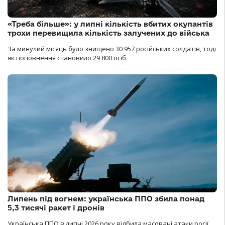
«Треба більше»: у липні кількість вбитих окупантів
трохи перевищила кількість залучених до війська
За минулий місяць було знищено 30 957 російських солдатів, тоді
як поповнення становило 29 800 осіб.
Липень під вогнем: українська ППО збила понад
5,3 тисячі ракет і дронів
Українська ППО в липні 2026 року відбила масовані атаки росії,