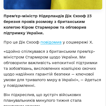
Прем'єр-міністр Нідерландів Дік Схооф 23
березня провів розмову з британським
колегою Кіром Стармером та обговорив
підтримку України.
Про це Дік Схооф
повідомив
у соцмережі Х.
«Щойно спілкувався з британським прем’єр-
міністром Стармером щодо України. Ми
обговорили важливість непохитної підтримки
та зобов’язань, висловлених коаліцією охочих
щодо надійних гарантій безпеки — ключової
умови для тривалого миру в Україні», — йдеться
у повідомленні.
Він підкреслив, що зустріч військових
планувальників минулого тижня стала
важливим кроком.