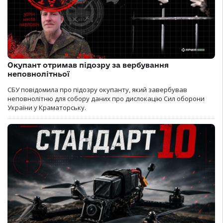
Окупант отримав підозру за вербування
неповнолітньої
СБУ повідомила про підозру окупанту, який завербував
неповнолітню для собору даних про дислокацію Сил оборони
України у Краматорську.