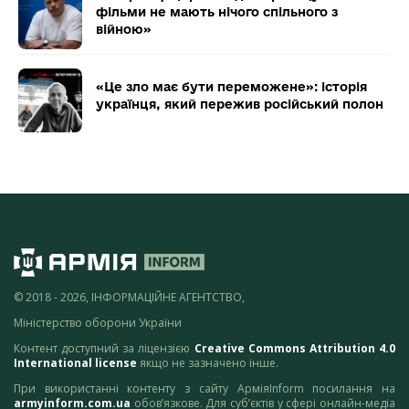
фільми не мають нічого спільного з
війною»
«Це зло має бути переможене»: історія
українця, який пережив російський полон
© 2018 - 2026, ІНФОРМАЦІЙНЕ АГЕНТСТВО,
Міністерство оборони України
Контент доступний за ліцензією
Creative Commons Attribution 4.0
International license
якщо не зазначено інше.
При використанні контенту з сайту АрміяInform посилання на
armyinform.com.ua
обов’язкове. Для суб’єктів у сфері онлайн-медіа