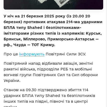
У ніч на 21 березня 2025 року (із 20.00 20
березня) противник атакував 214-ма ударними
БПЛА типу Shahed і безпілотниками-
імітаторами різних типів із напрямків: Курськ,
Брянськ, Міллерово, Приморсько-Ахтарськ —
рф., Чауда — ТОТ Криму.
Про це
інформують
Повітряні Сили ЗСУ.
Повітряний напад відбивали авіація, зенітні
ракетні війська, підрозділи РЕБ та мобільні
вогневі групи Повітряних Сил та Сил оборони
України.
Станом на 09.30 підтверджено збиття 114
ударних БПЛА типу Shahed та безпілотників
інших типів на півдні, півночі та в центрі
країни.