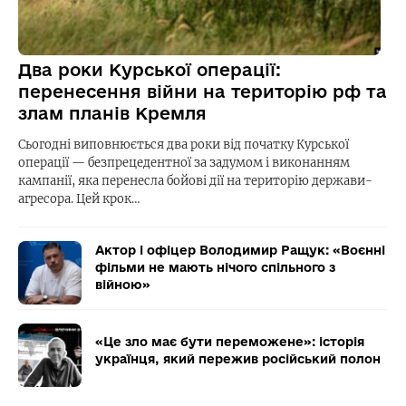
Два роки Курської операції:
перенесення війни на територію рф та
злам планів Кремля
Сьогодні виповнюється два роки від початку Курської
операції — безпрецедентної за задумом і виконанням
кампанії, яка перенесла бойові дії на територію держави-
агресора. Цей крок…
Актор і офіцер Володимир Ращук: «Воєнні
фільми не мають нічого спільного з
війною»
«Це зло має бути переможене»: історія
українця, який пережив російський полон