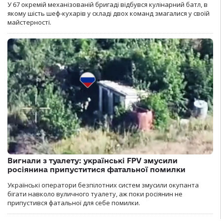
У 67 окремій механізованій бригаді відбувся кулінарний батл, в
якому шість шеф-кухарів у складі двох команд змагалися у своїй
майстерності.
Вигнали з туалету: українські FPV змусили
росіянина припуститися фатальної помилки
Українські оператори безпілотних систем змусили окупанта
бігати навколо вуличного туалету, аж поки росіянин не
припустився фатальної для себе помилки.