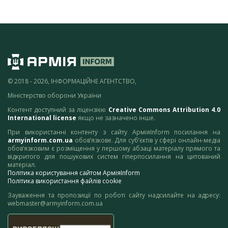
© 2018 - 2026, ІНФОРМАЦІЙНЕ АГЕНТСТВО,
Міністерство оборони України
Контент доступний за ліцензією
Creative Commons Attribution 4.0
International license
якщо не зазначено інше.
При використанні контенту з сайту АрміяInform посилання на
armyinform.com.ua
обов’язкове. Для суб’єктів у сфері онлайн-медіа
обов’язковим є розміщення у першому абзаці матеріалу прямого та
відкритого для пошукових систем гіперпосилання на цитований
матеріал.
Політика користування сайтом АрміяInform
Політика використання файлів cookie
Зауваження та пропозиції по роботі сайту надсилайте на адресу:
webmaster@armyinform.com.ua