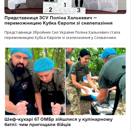
Представниця ЗСУ Поліна Халькевич —
переможницею Кубка Європи зі скелелазіння
Представниця Збройних Сил України Поліна Халькевич стала
переможницею Кубка Європи зі скелелазіння у Словаччині.
Шеф-кухарі 67 ОМБр зійшлися у кулінарному
батлі: чим пригощали бійців