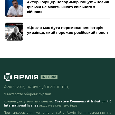
Актор і офіцер Володимир Ращук: «Воєнні
фільми не мають нічого спільного з
війною»
«Це зло має бути переможене»: історія
українця, який пережив російський полон
© 2018 - 2026, ІНФОРМАЦІЙНЕ АГЕНТСТВО,
Міністерство оборони України
Контент доступний за ліцензією
Creative Commons Attribution 4.0
International license
якщо не зазначено інше.
При використанні контенту з сайту АрміяInform посилання на