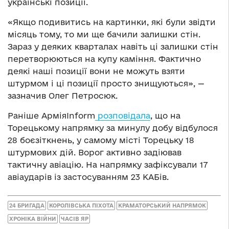
українські позиції.
«Якщо подивитись на картинки, які були звідти
місяць тому, то ми ще бачили залишки стін.
Зараз у деяких кварталах навіть ці залишки стін
перетворюються на купу каміння. Фактично
деякі наші позиції вони не можуть взяти
штурмом і ці позиції просто знищуються», —
зазначив Олег Петросюк.
Раніше АрміяInform
розповідала
, що на
Торецькому напрямку за минулу добу відбулося
28 боєзіткнень, у самому місті Торецьку 18
штурмових дій. Ворог активно задіював
тактичну авіацію. На напрямку зафіксували 17
авіаударів із застосуванням 23 КАБів.
24 БРИГАДА
КОРОЛІВСЬКА ПІХОТА
КРАМАТОРСЬКИЙ НАПРЯМОК
ХРОНІКА ВІЙНИ
ЧАСІВ ЯР