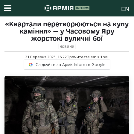
EN
«Квартали перетворюються на купу
каміння» — у Часовому Яру
жорстокі вуличні бої
НОВИНИ
21 Березня 2025, 16:22
Прочитаєте за:
< 1
хв.
Слідкуйте за АрміяInform в Google