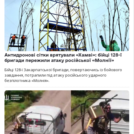
Антидронові сітки врятували «Хамві»: бійці 128-ї
бригади пережили атаку російської «Молнії»
Бійці 128-ї Закарпатської бригади, повертаючись із бойового
завдання, потрапили під атаку російського ударного
безпілотника «Молнія».