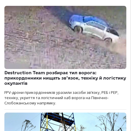
Destruction Team розбирає тил ворога:
прикордонники нищать зв’язок, техніку й логістику
окупантів
FPV-дрони прикордонників уразили засоби зв’язку, РЕБ і РЕР,
техніку, укриття та логістичний хаб ворога на Північно-
Слобожанському напрямку.