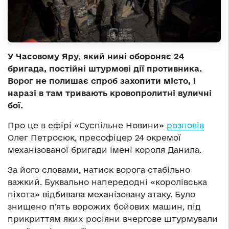
У Часовому Яру, який нині обороняє 24
бригада, постійні штурмові дії противника.
Ворог не полишає спроб захопити місто, і
наразі в там тривають кровопролитні вуличні
бої.
Про це в ефірі «Суспільне Новини»
розповів
Олег Петросюк, пресофіцер 24 окремої
механізованої бригади імені короля Данила.
За його словами, натиск ворога стабільно
важкий. Буквально напередодні «королівська
піхота» відбивала механізовану атаку. Було
знищено п’ять ворожих бойових машин, під
прикриттям яких росіяни вчергове штурмували