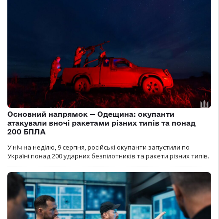
Основний напрямок — Одещина: окупанти
атакували вночі ракетами різних типів та понад
200 БПЛА
У ніч на неділю, 9 серпня, російські окупанти запустили по
Україні понад 200 ударних безпілотників та ракети різних типів.