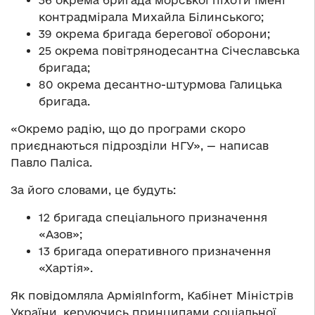
контрадмірала Михайла Білинського;
39 окрема бригада берегової оборони;
25 окрема повітрянодесантна Січеславська
бригада;
80 окрема десантно-штурмова Галицька
бригада.
«Окремо радію, що до програми скоро
приєднаються підрозділи НГУ», — написав
Павло Паліса.
За його словами, це будуть:
12 бригада спеціального призначення
«Азов»;
13 бригада оперативного призначення
«Хартія».
Як повідомляла АрміяInform, Кабінет Міністрів
України, керуючись принципами соціальної