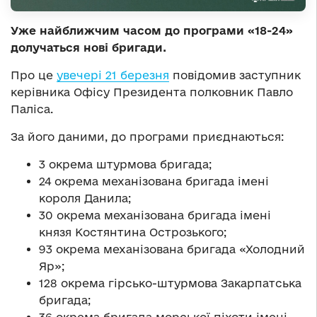
Уже найближчим часом до програми «18-24»
долучаться нові бригади.
Про це
увечері 21 березня
повідомив заступник
керівника Офісу Президента полковник Павло
Паліса.
За його даними, до програми приєднаються:
3 окрема штурмова бригада;
24 окрема механізована бригада імені
короля Данила;
30 окрема механізована бригада імені
князя Костянтина Острозького;
93 окрема механізована бригада «Холодний
Яр»;
128 окрема гірсько-штурмова Закарпатська
бригада;
36 окрема бригада морської піхоти імені