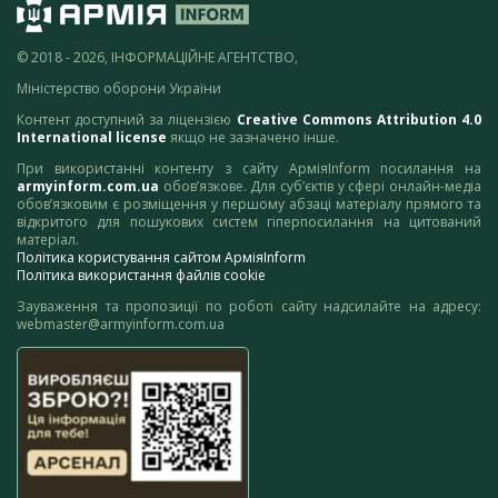
© 2018 - 2026, ІНФОРМАЦІЙНЕ АГЕНТСТВО,
Міністерство оборони України
Контент доступний за ліцензією
Creative Commons Attribution 4.0
International license
якщо не зазначено інше.
При використанні контенту з сайту АрміяInform посилання на
armyinform.com.ua
обов’язкове. Для суб’єктів у сфері онлайн-медіа
обов’язковим є розміщення у першому абзаці матеріалу прямого та
відкритого для пошукових систем гіперпосилання на цитований
матеріал.
Політика користування сайтом АрміяInform
Політика використання файлів cookie
Зауваження та пропозиції по роботі сайту надсилайте на адресу:
webmaster@armyinform.com.ua