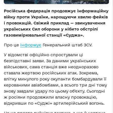
Російська федерація продовжує інформаційну
війну проти України, нарощуючи хвилю фейків
і провокацій. Свіжий приклад — звинувачення
українських Сил оборони у нібито обстрілі
газовимірювальної станції «Суджа».
Про це
інформує
Генеральний штаб ЗСУ.
У відомстві офіційно спростували ці
безпідставні заяви. За даними українських
військових, сама станція вже неодноразово
ставала жертвою російських атак. Зокрема,
влітку минулого року окупанти бомбардували її
керованими авіабомбами, а всього три дні тому
знову завдали удару по цьому об’єкту. Сьогодні
ж росіяни продовжили власну провокацію,
відкривши по «Суджі» артилерійський вогонь.