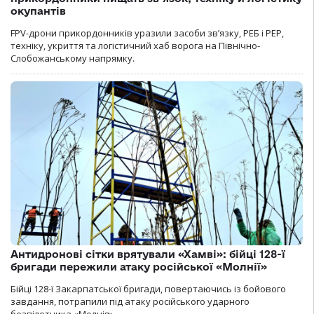
окупантів
FPV-дрони прикордонників уразили засоби зв’язку, РЕБ і РЕР,
техніку, укриття та логістичний хаб ворога на Північно-
Слобожанському напрямку.
Антидронові сітки врятували «Хамві»: бійці 128-ї
бригади пережили атаку російської «Молнії»
Бійці 128-ї Закарпатської бригади, повертаючись із бойового
завдання, потрапили під атаку російського ударного