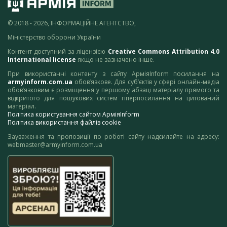
© 2018 - 2026, ІНФОРМАЦІЙНЕ АГЕНТСТВО,
Міністерство оборони України
Контент доступний за ліцензією
Creative Commons Attribution 4.0
International license
якщо не зазначено інше.
При використанні контенту з сайту АрміяInform посилання на
armyinform.com.ua
обов’язкове. Для суб’єктів у сфері онлайн-медіа
обов’язковим є розміщення у першому абзаці матеріалу прямого та
відкритого для пошукових систем гіперпосилання на цитований
матеріал.
Політика користування сайтом АрміяInform
Політика використання файлів cookie
Зауваження та пропозиції по роботі сайту надсилайте на адресу:
webmaster@armyinform.com.ua