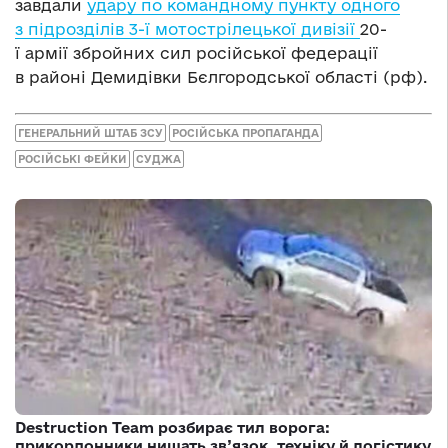
завдали
удару по командному пункту одного
з підрозділів 3-ї мотострілецької дивізії
20-
ї армії збройних сил російської федерації
в районі Демидівки Бєлгородської області (рф).
ГЕНЕРАЛЬНИЙ ШТАБ ЗСУ
РОСІЙСЬКА ПРОПАГАНДА
РОСІЙСЬКІ ФЕЙКИ
СУДЖА
Destruction Team розбирає тил ворога:
прикордонники нищать зв’язок, техніку й логістику