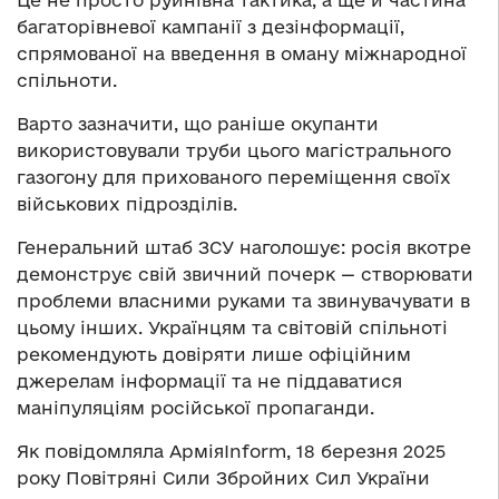
Це не просто руйнівна тактика, а ще й частина
багаторівневої кампанії з дезінформації,
спрямованої на введення в оману міжнародної
спільноти.
Варто зазначити, що раніше окупанти
використовували труби цього магістрального
газогону для прихованого переміщення своїх
військових підрозділів.
Генеральний штаб ЗСУ наголошує: росія вкотре
демонструє свій звичний почерк — створювати
проблеми власними руками та звинувачувати в
цьому інших. Українцям та світовій спільноті
рекомендують довіряти лише офіційним
джерелам інформації та не піддаватися
маніпуляціям російської пропаганди.
Як повідомляла АрміяInform, 18 березня 2025
року Повітряні Сили Збройних Сил України