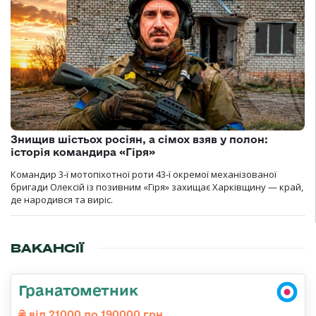
Знищив шістьох росіян, а сімох взяв у полон:
історія командира «Гіря»
Командир 3-ї мотопіхотної роти 43-ї окремої механізованої
бригади Олексій із позивним «Гіря» захищає Харківщину — край,
де народився та виріс.
ВАКАНСІЇ
Гранатометник
від 21000 до 190000 грн