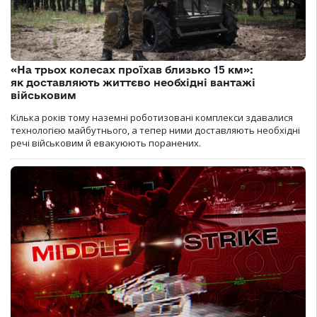
«На трьох колесах проїхав близько 15 км»:
як доставляють життєво необхідні вантажі
військовим
Кілька років тому наземні роботизовані комплекси здавалися
технологією майбутнього, а тепер ними доставляють необхідні
речі військовим й евакуюють поранених.