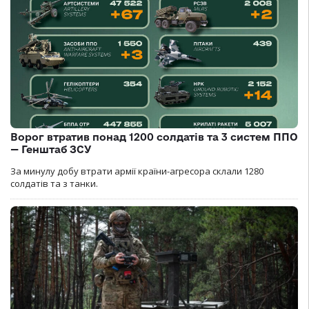
Ворог втратив понад 1200 солдатів та 3 систем ППО
— Генштаб ЗСУ
За минулу добу втрати армії країни-агресора склали 1280
солдатів та з танки.