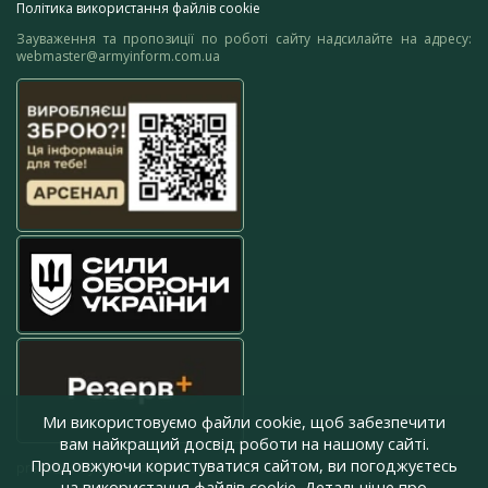
Політика використання файлів cookie
Зауваження та пропозиції по роботі сайту надсилайте на адресу:
webmaster@armyinform.com.ua
Ми використовуємо файли cookie, щоб забезпечити
вам найкращий досвід роботи на нашому сайті.
Продовжуючи користуватися сайтом, ви погоджуєтесь
press@armyinform.com.ua
на використання файлів cookie. Детальніше про