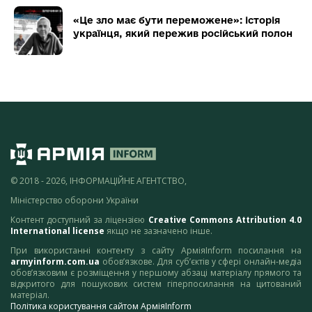
«Це зло має бути переможене»: історія
українця, який пережив російський полон
© 2018 - 2026, ІНФОРМАЦІЙНЕ АГЕНТСТВО,
Міністерство оборони України
Контент доступний за ліцензією
Creative Commons Attribution 4.0
International license
якщо не зазначено інше.
При використанні контенту з сайту АрміяInform посилання на
armyinform.com.ua
обов’язкове. Для суб’єктів у сфері онлайн-медіа
обов’язковим є розміщення у першому абзаці матеріалу прямого та
відкритого для пошукових систем гіперпосилання на цитований
матеріал.
Політика користування сайтом АрміяInform