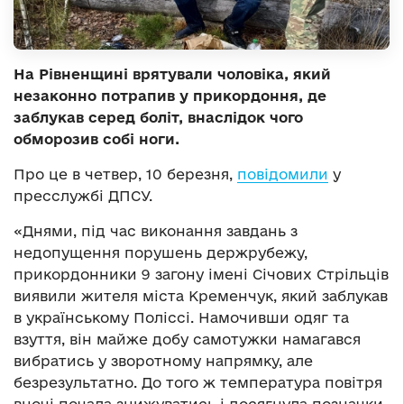
На Рівненщині врятували чоловіка, який
незаконно потрапив у прикордоння, де
заблукав серед боліт, внаслідок чого
обморозив собі ноги.
Про це в четвер, 10 березня,
повідомили
у
пресслужбі ДПСУ.
«Днями, під час виконання завдань з
недопущення порушень держрубежу,
прикордонники 9 загону імені Січових Стрільців
виявили жителя міста Кременчук, який заблукав
в українському Поліссі. Намочивши одяг та
взуття, він майже добу самотужки намагався
вибратись у зворотному напрямку, але
безрезультатно. До того ж температура повітря