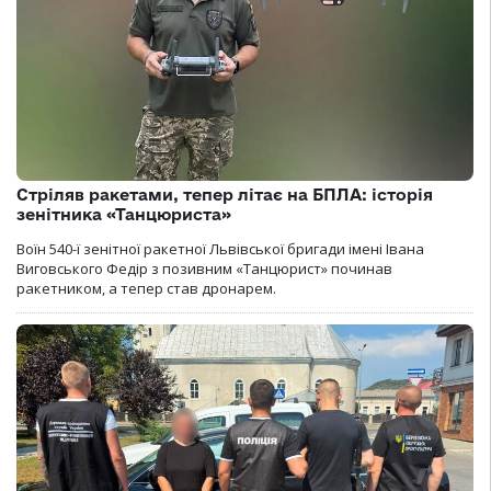
Стріляв ракетами, тепер літає на БПЛА: історія
зенітника «Танцюриста»
Воїн 540-ї зенітної ракетної Львівської бригади імені Івана
Виговського Федір з позивним «Танцюрист» починав
ракетником, а тепер став дронарем.