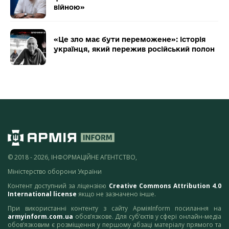
війною»
«Це зло має бути переможене»: історія
українця, який пережив російський полон
© 2018 - 2026, ІНФОРМАЦІЙНЕ АГЕНТСТВО,
Міністерство оборони України
Контент доступний за ліцензією
Creative Commons Attribution 4.0
International license
якщо не зазначено інше.
При використанні контенту з сайту АрміяInform посилання на
armyinform.com.ua
обов’язкове. Для суб’єктів у сфері онлайн-медіа
обов’язковим є розміщення у першому абзаці матеріалу прямого та