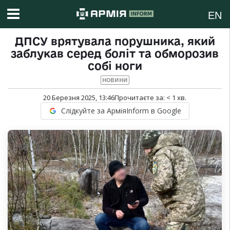
EN
ДПСУ врятувала порушника, який
заблукав серед боліт та обморозив
собі ноги
НОВИНИ
20 Березня 2025, 13:46
Прочитаєте за:
< 1
хв.
Слідкуйте за АрміяInform в Google