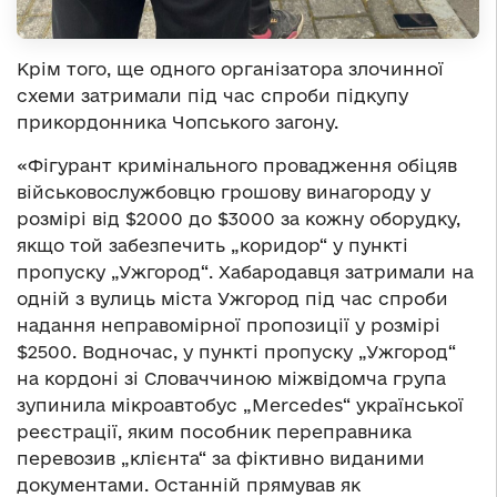
Крім того, ще одного організатора злочинної
схеми затримали під час спроби підкупу
прикордонника Чопського загону.
«Фігурант кримінального провадження обіцяв
військовослужбовцю грошову винагороду у
розмірі від $2000 до $3000 за кожну оборудку,
якщо той забезпечить „коридор“ у пункті
пропуску „Ужгород“. Хабародавця затримали на
одній з вулиць міста Ужгород під час спроби
надання неправомірної пропозиції у розмірі
$2500. Водночас, у пункті пропуску „Ужгород“
на кордоні зі Словаччиною міжвідомча група
зупинила мікроавтобус „Mercedes“ української
реєстрації, яким пособник переправника
перевозив „клієнта“ за фіктивно виданими
документами. Останній прямував як