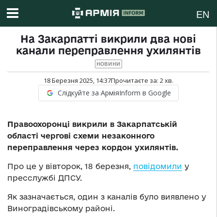
EN
На Закарпатті викрили два нові
канали переправлення ухилянтів
НОВИНИ
18 Березня 2025, 14:37
Прочитаєте за:
2
хв.
Слідкуйте за АрміяInform в Google
Правоохоронці викрили в Закарпатській
області чергові схеми незаконного
переправлення через кордон ухилянтів.
Про це у вівторок, 18 березня,
повідомили
у
пресслужбі ДПСУ.
Як зазначається, один з каналів було виявлено у
Виноградівському районі.