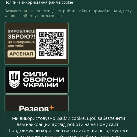
Політика використання файлів cookie
Зауваження та пропозиції по роботі сайту надсилайте на адресу:
webmaster@armyinform.com.ua
Ми використовуємо файли cookie, щоб забезпечити
вам найкращий досвід роботи на нашому сайті.
Продовжуючи користуватися сайтом, ви погоджуєтесь
press@armyinform.com.ua
на використання файлів cookie. Детальніше про