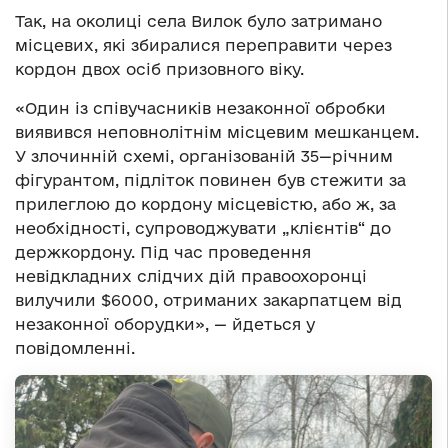
Так, на околиці села Вилок було затримано
місцевих, які збиралися переправити через
кордон двох осіб призовного віку.
«Один із співучасників незаконної обробки
виявився неповнолітнім місцевим мешканцем.
У злочинній схемі, організованій 35—річним
фігурантом, підліток повинен був стежити за
прилеглою до кордону місцевістю, або ж, за
необхідності, супроводжувати „клієнтів“ до
держкордону. Під час проведення
невідкладних слідчих дій правоохоронці
вилучили $6000, отриманих закарпатцем від
незаконної оборудки», — йдеться у
повідомленні.