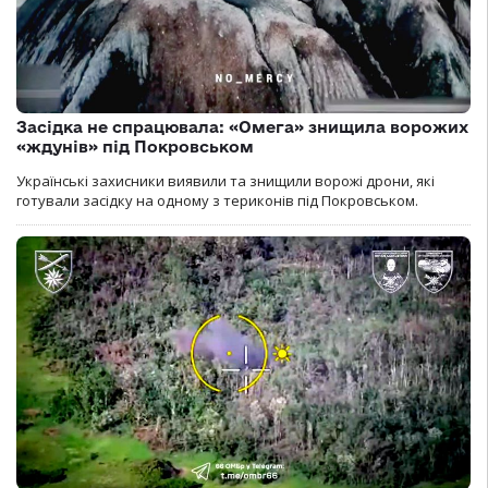
Засідка не спрацювала: «Омега» знищила ворожих
«ждунів» під Покровськом
Українські захисники виявили та знищили ворожі дрони, які
готували засідку на одному з териконів під Покровськом.