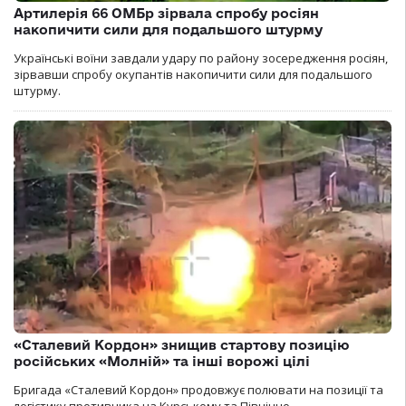
Артилерія 66 ОМБр зірвала спробу росіян
накопичити сили для подальшого штурму
Українські воїни завдали удару по району зосередження росіян,
зірвавши спробу окупантів накопичити сили для подальшого
штурму.
«Сталевий Кордон» знищив стартову позицію
російських «Молній» та інші ворожі цілі
Бригада «Сталевий Кордон» продовжує полювати на позиції та
логістику противника на Курському та Північно-