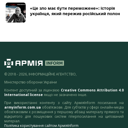
«Це зло має бути переможене»: історія
українця, який пережив російський полон
© 2018 - 2026, ІНФОРМАЦІЙНЕ АГЕНТСТВО,
Міністерство оборони України
Контент доступний за ліцензією
Creative Commons Attribution 4.0
International license
якщо не зазначено інше.
При використанні контенту з сайту АрміяInform посилання на
armyinform.com.ua
обов’язкове. Для суб’єктів у сфері онлайн-медіа
обов’язковим є розміщення у першому абзаці матеріалу прямого та
відкритого для пошукових систем гіперпосилання на цитований
матеріал.
Політика користування сайтом АрміяInform