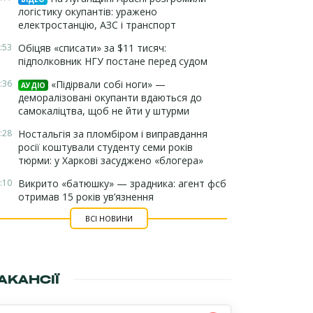
логістику окупантів: уражено
електростанцію, АЗС і транспорт
:53
Обіцяв «списати» за $11 тисяч:
підполковник НГУ постане перед судом
:36
«Підірвали собі ноги» —
АУДІО
деморалізовані окупанти вдаються до
самокаліцтва, щоб не йти у штурми
:28
Ностальгія за пломбіром і виправдання
росії коштували студенту семи років
тюрми: у Харкові засуджено «блогера»
:10
Викрито «батюшку» — зрадника: агент фсб
отримав 15 років ув’язнення
ВСІ НОВИНИ
АКАНСІЇ