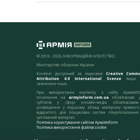
© 2018 - 2026, ІНФОРМАЦІЙНЕ АГЕНТСТВО,
Міністерство оборони України
Контент доступний за ліцензією
Creative Comm
Attribution 4.0 International license
якщо 
зазначено інше.
При використанні контенту з сайту АрміяInf
посилання на
armyinform.com.ua
обов’язкове. 
суб’єктів у сфері онлайн-медіа обов’язкови
розміщення у першому абзаці матеріалу прямого
відкритого для пошукових систем гіперпосилання
цитований матеріал.
Політика користування сайтом АрміяInform
Політика використання файлів cookie
Зауваження та пропозиції по роботі сайту надсилайте