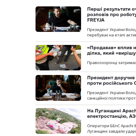
Перші результати о
розповів про робот
FREYJA
Президент України Воло
перебуває на етапі актив
«Продавав» вплив н
ділка, який «виріш
Правоохоронці затримал
Президент доручив 
проти російського
Президент України Воло
санкційної політики проти
На Луганщині Apach
електростанцію, АЗ
Оператори ББпС Apachi 8
Луганщині завдали ударів