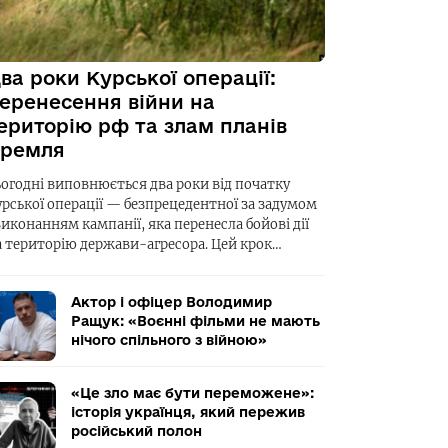
ва роки Курської операції:
еренесення війни на
ериторію рф та злам планів
ремля
ьогодні виповнюється два роки від початку
урської операції — безпрецедентної за задумом
виконанням кампанії, яка перенесла бойові дії
а територію держави-агресора. Цей крок…
Актор і офіцер Володимир
Ращук: «Воєнні фільми не мають
нічого спільного з війною»
«Це зло має бути переможене»:
історія українця, який пережив
російський полон