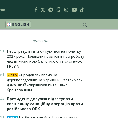
НАС
ENGLISH
06.08.2026
:51
Перші результати очікуються на початку
2027 року: Президент розповів про роботу
над вітчизняною балістикою та системою
FREYJA
:41
«Продавав» вплив на
ФОТО
держпосадовців: на Харківщині затримали
ділка, який «вирішував питання» з
бронюванням
:25
Президент доручив підготувати
спеціальну санкційну операцію проти
російського ОПК
:11
На Луганщині Apachi розгромили
ВІДЕО