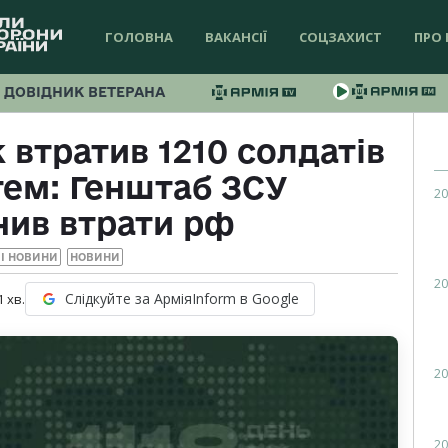
ГОЛОВНА
ВАКАНСІЇ
СОЦЗАХИСТ
ПРО 
ДОВІДНИК ВЕТЕРАНА
 втратив 1210 солдатів
тем: Генштаб ЗСУ
20
ив втрати рф
І НОВИНИ
НОВИНИ
20
Слідкуйте за АрміяInform в Google
1
хв.
20
20