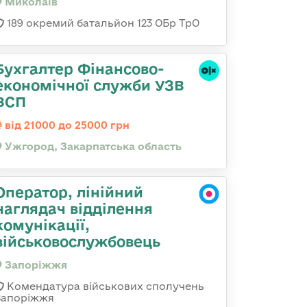
Миколаїв
189 окремий батальйон 123 ОБр ТрО
Бухгалтер Фінансово-
економічної служби УЗВ
ВСП
від 21000 до 25000 грн
Ужгород, Закарпатська область
Оператор, лінійний
наглядач відділення
комунікації,
військовослужбовець
Запоріжжя
Комендатура військових сполучень
Запоріжжя