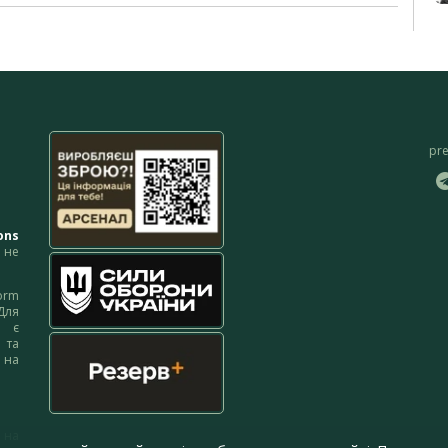
pr
ons
не
orm
Для
м є
 та
 на
 на