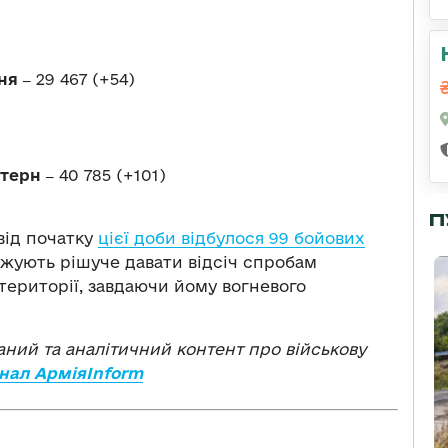
ня ‒
29 467 (+54)
стерн ‒
40 785 (+101)
П
від початку
цієї доби відбулося 99 бойових
вжують рішуче давати відсіч спробам
території, завдаючи йому вогневого
ваний та аналітичний контент про військову
нал АрміяInform