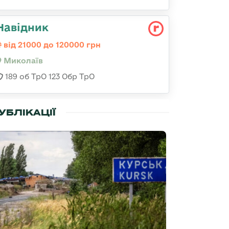
Навідник
від 21000 до 120000 грн
Миколаїв
189 об ТрО 123 Обр ТрО
УБЛІКАЦІЇ