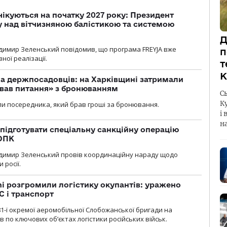
чікуються на початку 2027 року: Президент
у над вітчизняною балістикою та системою
Д
димир Зеленський повідомив, що програма FREYJA вже
п
ної реалізації.
т
К
а держпосадовців: на Харківщині затримали
ував питання» з бронюванням
С
К
и посередника, який брав гроші за бронювання.
і 
н
підготувати спеціальну санкційну операцію
 ОПК
димир Зеленський провів координаційну нараду щодо
 росії.
i розгромили логістику окупантів: уражено
С і транспорт
1-ї окремої аеромобільної Слобожанської бригади на
 по ключових об’єктах логістики російських військ.