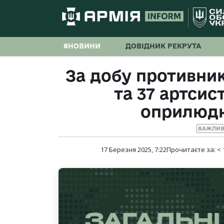
#НОВИНИ
ДОВІДНИК РЕКРУТА
За добу противник
та 37 артсис
оприлюдн
ВАЖЛИВ
17 Березня 2025, 7:22
Прочитаєте за:
< 