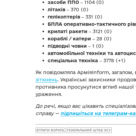
засоби ППО ‒
1104 (0)
літаків ‒
370 (0)
гелікоптерів ‒
331 (0)
БПЛА оперативно-тактичного рів
крилаті ракети ‒
3121 (0)
кораблі / катери ‒
28 (0)
підводні човни ‒
1 (0)
автомобільної техніки та автоци
спеціальна техніка ‒
3778 (+1)
Як повідомляла АрміяInform, загалом, 
зіткнень
. Українські захисники продо
противника просунутися вглиб нашої 
ураження.
До речі, якщо вас цікавить спеціалізо
справу —
підпишіться на телеграм-ка
ВТРАТИ ВОРОГА
ГЕНЕРАЛЬНИЙ ШТАБ ЗСУ