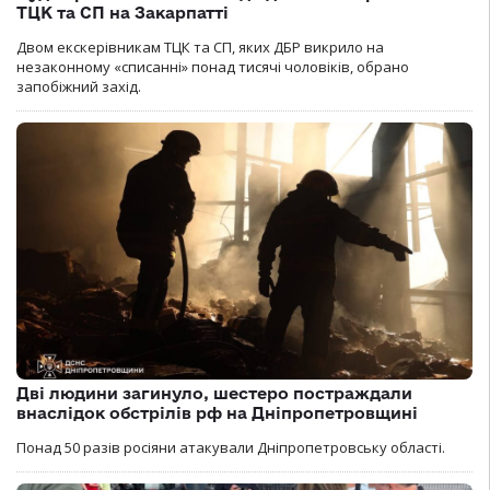
ТЦК та СП на Закарпатті
Двом екскерівникам ТЦК та СП, яких ДБР викрило на
незаконному «списанні» понад тисячі чоловіків, обрано
запобіжний захід.
Дві людини загинуло, шестеро постраждали
внаслідок обстрілів рф на Дніпропетровщині
Понад 50 разів росіяни атакували Дніпропетровську області.