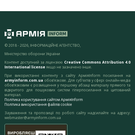
© 2018 - 2026, ІНФОРМАЦІЙНЕ АГЕНТСТВО,
Міністерство оборони України
Контент доступний за ліцензією
Creative Commons Attribution 4.0
International license
якщо не зазначено інше.
При використанні контенту з сайту АрміяInform посилання на
armyinform.com.ua
обов’язкове. Для суб’єктів у сфері онлайн-медіа
обов’язковим є розміщення у першому абзаці матеріалу прямого та
відкритого для пошукових систем гіперпосилання на цитований
матеріал.
Політика користування сайтом АрміяInform
Політика використання файлів cookie
Зауваження та пропозиції по роботі сайту надсилайте на адресу:
webmaster@armyinform.com.ua