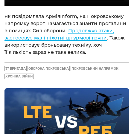
Як повідомляла АрміяInform, на Покровському
напрямку ворог намагається знайти прогалини
в позиціях Сил оборони.
Продовжує атаки,
застосовує малі піхотні штурмові групи
. Також
використовує броньовану техніку, хоч
її кількість зараз не така велика.
37 БРИГАДА
ОБОРОНА ПОКРОВСЬКА
ПОКРОВСЬКИЙ НАПРЯМОК
ХРОНІКА ВІЙНИ