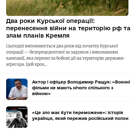
Два роки Курської операції:
перенесення війни на територію рф та
злам планів Кремля
Сьогодні виповнюється два роки від початку Курської
операції — безпрецедентної за задумом і виконанням
кампанії, яка перенесла бойові дії на територію держави-
агресора. Цей крок…
Актор і офіцер Володимир Ращук: «Воєнні
фільми не мають нічого спільного з
війною»
«Це зло має бути переможене»: історія
українця, який пережив російський полон