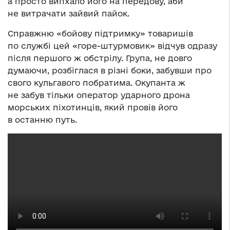
а просто випхало його на передову, аби
не витрачати зайвий пайок.
Справжню «бойову підтримку» товаришів
по службі цей «горе-штурмовик» відчув одразу
після першого ж обстрілу. Група, не довго
думаючи, розбіглася в різні боки, забувши про
свого кульгавого побратима. Окупанта ж
не забув тільки оператор ударного дрона
морських піхотинців, який провів його
в останню путь.