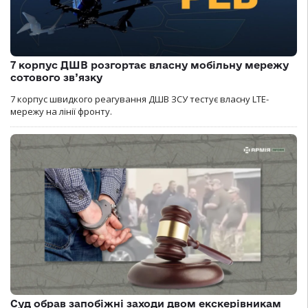
7 корпус ДШВ розгортає власну мобільну мережу
сотового зв’язку
7 корпус швидкого реагування ДШВ ЗСУ тестує власну LTE-
мережу на лінії фронту.
Суд обрав запобіжні заходи двом екскерівникам