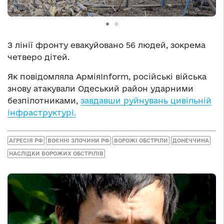
З лінії фронту евакуйовано 56 людей, зокрема
четверо дітей.
Як повідомляла АрміяInform, російські війська
знову атакували Одеський район ударними
безпілотниками,
завдавши руйнувань цивільній
інфраструктурі.
АГРЕСІЯ РФ
ВОЄННІ ЗЛОЧИНИ РФ
ВОРОЖІ ОБСТРІЛИ
ДОНЕЧЧИНА
НАСЛІДКИ ВОРОЖИХ ОБСТРІЛІВ