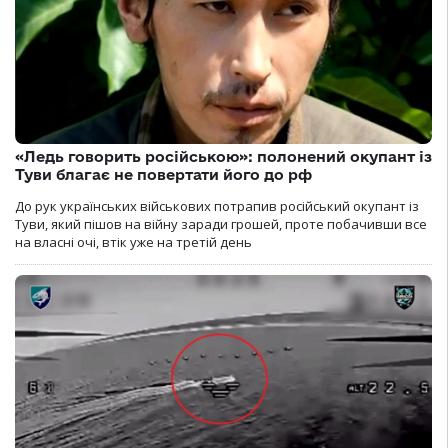
«Ледь говорить російською»: полонений окупант із
Туви благає не повертати його до рф
До рук українських військових потрапив російський окупант із
Туви, який пішов на війну заради грошей, проте побачивши все
на власні очі, втік уже на третій день