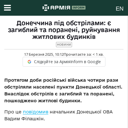
EN
Донеччина під обстрілами: є
загиблий та поранені, руйнування
житлових будинків
НОВИНИ
17 Березня 2025, 10:12
Прочитаєте за:
< 1
хв.
Слідкуйте за АрміяInform в Google
Протягом доби російські війська чотири рази
обстріляли населені пункти Донецької області.
Внаслідок обстрілів є загиблий та поранені,
пошкоджено житлові будинки.
Про це
повідомив
начальник Донецької ОВА
Вадим Філашкін.