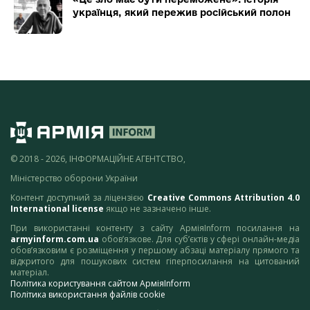
українця, який пережив російський полон
© 2018 - 2026, ІНФОРМАЦІЙНЕ АГЕНТСТВО,
Міністерство оборони України
Контент доступний за ліцензією
Creative Commons Attribution 4.0
International license
якщо не зазначено інше.
При використанні контенту з сайту АрміяInform посилання на
armyinform.com.ua
обов’язкове. Для суб’єктів у сфері онлайн-медіа
обов’язковим є розміщення у першому абзаці матеріалу прямого та
відкритого для пошукових систем гіперпосилання на цитований
матеріал.
Політика користування сайтом АрміяInform
Політика використання файлів cookie