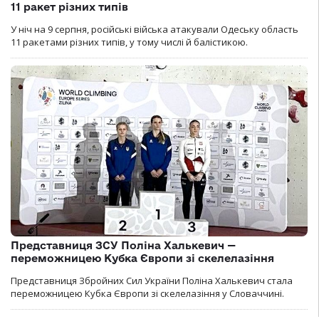
11 ракет різних типів
У ніч на 9 серпня, російські війська атакували Одеську область
11 ракетами різних типів, у тому числі й балістикою.
Представниця ЗСУ Поліна Халькевич —
переможницею Кубка Європи зі скелелазіння
Представниця Збройних Сил України Поліна Халькевич стала
переможницею Кубка Європи зі скелелазіння у Словаччині.