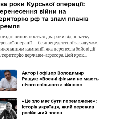
ва роки Курської операції:
еренесення війни на
ериторію рф та злам планів
ремля
ьогодні виповнюється два роки від початку
урської операції — безпрецедентної за задумом
виконанням кампанії, яка перенесла бойові дії
а територію держави-агресора. Цей крок…
Актор і офіцер Володимир
Ращук: «Воєнні фільми не мають
нічого спільного з війною»
«Це зло має бути переможене»:
історія українця, який пережив
російський полон