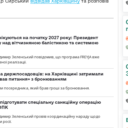
ндр Сирський
відвідав Харківщину
та розповів
чікуються на початку 2027 року: Президент
у над вітчизняною балістикою та системою
димир Зеленський повідомив, що програма FREYJA вже
ної реалізації.
а держпосадовців: на Харківщині затримали
ував питання» з бронюванням
и посередника, який брав гроші за бронювання.
підготувати спеціальну санкційну операцію
 ОПК
димир Зеленський провів координаційну нараду щодо
 росії.