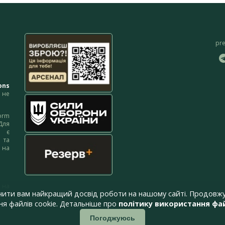
pr
ons
не
orm
Для
м є
 та
 на
 на
чити вам найкращий досвід роботи на нашому сайті. Продовжу
я файлів cookie. Детальніше про
політику використання фай
Погоджуюсь