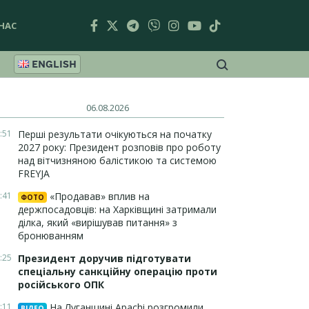
НАС
ENGLISH
06.08.2026
:51
Перші результати очікуються на початку
2027 року: Президент розповів про роботу
над вітчизняною балістикою та системою
FREYJA
:41
«Продавав» вплив на
ФОТО
держпосадовців: на Харківщині затримали
ділка, який «вирішував питання» з
бронюванням
:25
Президент доручив підготувати
спеціальну санкційну операцію проти
російського ОПК
:11
На Луганщині Apachi розгромили
ВІДЕО