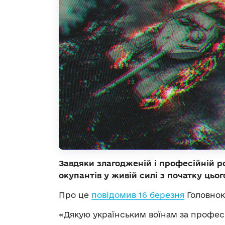
Завдяки злагодженій і професійній р
окупантів у живій силі з початку цьо
Про це
повідомив 16 березня
Головнок
«Дякую українським воїнам за професі