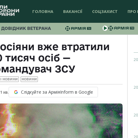
ГОЛОВНА
ВАКАНСІЇ
СОЦЗАХИСТ
ПРО 
ДОВІДНИК ВЕТЕРАНА
росіяни вже втратили
 тисяч осіб —
20
омандувач ЗСУ
І НОВИНИ
НОВИНИ
20
Слідкуйте за АрміяInform в Google
 1
хв.
20
20