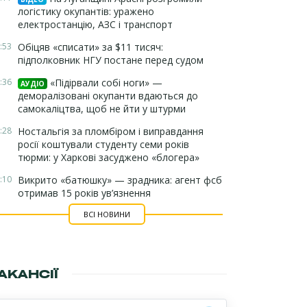
логістику окупантів: уражено
електростанцію, АЗС і транспорт
:53
Обіцяв «списати» за $11 тисяч:
підполковник НГУ постане перед судом
:36
«Підірвали собі ноги» —
АУДІО
деморалізовані окупанти вдаються до
самокаліцтва, щоб не йти у штурми
:28
Ностальгія за пломбіром і виправдання
росії коштували студенту семи років
тюрми: у Харкові засуджено «блогера»
:10
Викрито «батюшку» — зрадника: агент фсб
отримав 15 років ув’язнення
ВСІ НОВИНИ
АКАНСІЇ