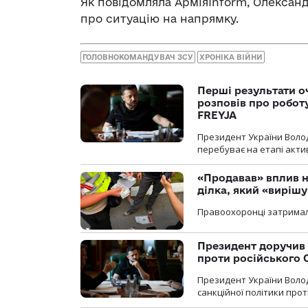
Як повідомляла АрміяInform, Олекса
про ситуацію на напрямку.
ГОЛОВНОКОМАНДУВАЧ ЗСУ
ХРОНІКА ВІЙНИ
Перші результати о
розповів про робот
FREYJA
Президент України Воло
перебуває на етапі актив
«Продавав» вплив н
ділка, який «виріш
Правоохоронці затримал
Президент доручив 
проти російського
Президент України Воло
санкційної політики проти