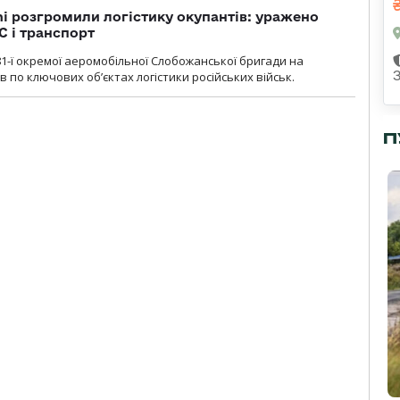
i розгромили логістику окупантів: уражено
С і транспорт
1-ї окремої аеромобільної Слобожанської бригади на
 по ключових об’єктах логістики російських військ.
П