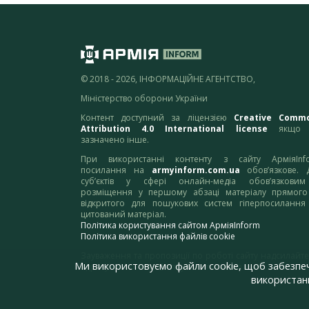
© 2018 - 2026, ІНФОРМАЦІЙНЕ АГЕНТСТВО,
Міністерство оборони України
Контент доступний за ліцензією
Creative Comm
Attribution 4.0 International license
якщо 
зазначено інше.
При використанні контенту з сайту АрміяInf
посилання на
armyinform.com.ua
обов’язкове. 
суб’єктів у сфері онлайн-медіа обов’язкови
розміщення у першому абзаці матеріалу прямого
відкритого для пошукових систем гіперпосилання
цитований матеріал.
Політика користування сайтом АрміяInform
Політика використання файлів cookie
Зауваження та пропозиції по роботі сайту надсилайте
Ми використовуємо файли cookie, щоб забезпе
адресу:
webmaster@armyinform.com.ua
використанн