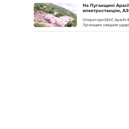
На Луганщині Apach
електростанцію, АЗ
Оператори ББпС Apachi 8
Луганщині завдали ударів