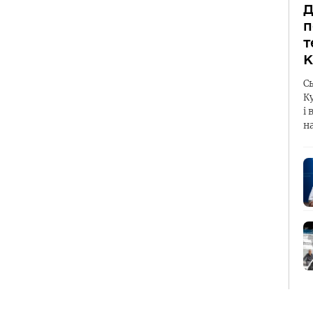
Д
п
т
К
С
К
і 
н