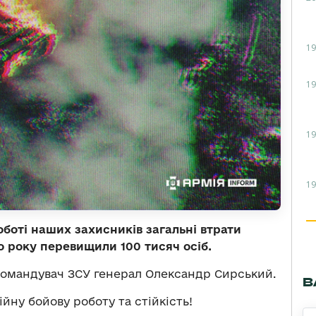
19
19
19
19
оботі наших захисників загальні втрати
го року перевищили 100 тисяч осіб.
омандувач ЗСУ генерал Олександр Сирський.
В
йну бойову роботу та стійкість!