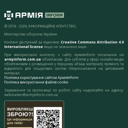
© 2018 - 2026, ІНФОРМАЦІЙНЕ АГЕНТСТВО,
Міністерство оборони України
Контент доступний за ліцензією
Creative Commons Attribution 4.0
International license
якщо не зазначено інше.
При використанні контенту з сайту АрміяInform посилання на
armyinform.com.ua
обов’язкове. Для суб’єктів у сфері онлайн-медіа
обов’язковим є розміщення у першому абзаці матеріалу прямого та
відкритого для пошукових систем гіперпосилання на цитований
матеріал.
Політика користування сайтом АрміяInform
Політика використання файлів cookie
Зауваження та пропозиції по роботі сайту надсилайте на адресу:
webmaster@armyinform.com.ua