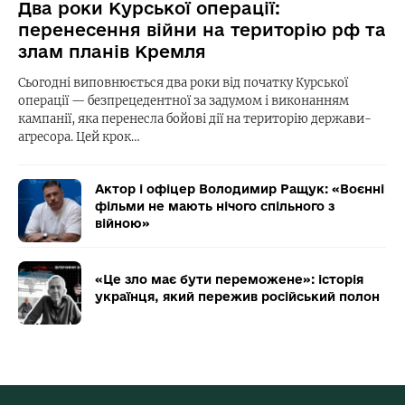
Два роки Курської операції:
перенесення війни на територію рф та
злам планів Кремля
Сьогодні виповнюється два роки від початку Курської
операції — безпрецедентної за задумом і виконанням
кампанії, яка перенесла бойові дії на територію держави-
агресора. Цей крок…
Актор і офіцер Володимир Ращук: «Воєнні
фільми не мають нічого спільного з
війною»
«Це зло має бути переможене»: історія
українця, який пережив російський полон