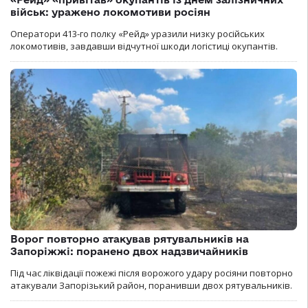
військ: уражено локомотиви росіян
Оператори 413-го полку «Рейд» уразили низку російських
локомотивів, завдавши відчутної шкоди логістиці окупантів.
Ворог повторно атакував рятувальників на
Запоріжжі: поранено двох надзвичайників
Під час ліквідації пожежі після ворожого удару росіяни повторно
атакували Запорізький район, поранивши двох рятувальників.