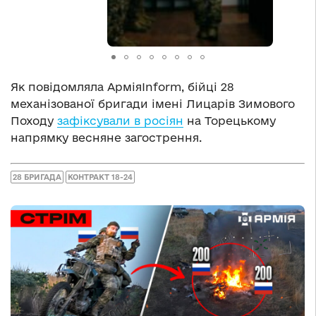
Як повідомляла АрміяInform, бійці 28
механізованої бригади імені Лицарів Зимового
Походу
зафіксували в росіян
на Торецькому
напрямку весняне загострення.
28 БРИГАДА
КОНТРАКТ 18-24