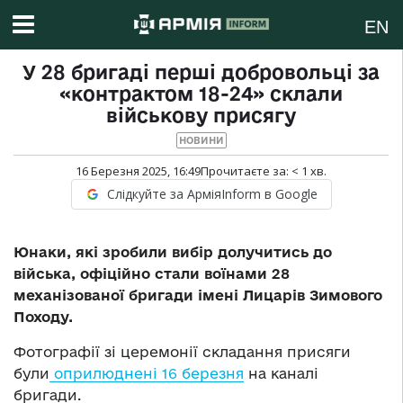
EN
У 28 бригаді перші добровольці за
«контрактом 18-24» склали
військову присягу
НОВИНИ
16 Березня 2025, 16:49
Прочитаєте за:
< 1
хв.
Слідкуйте за АрміяInform в Google
Юнаки, які зробили вибір долучитись до
війська, офіційно стали воїнами 28
механізованої бригади імені Лицарів Зимового
Походу.
Фотографії зі церемонії складання присяги
були
оприлюднені 16 березня
на каналі
бригади.