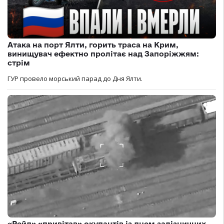
Атака на порт Ялти, горить траса на Крим,
винищувач ефектно пролітає над Запоріжжям:
стрім
ГУР провело морський парад до Дня Ялти.
«Рейд» «привітав» окупантів із днем залізничних