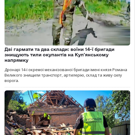
Дві гармати та два склади: воїни 14-ї бригади
знищують тили окупантів на Купʼянському
напрямку
Дронарі 14-ї окремої механізованої бригади імені князя Романа
Великого знищили транспорт, артилерію, склад та живу силу
ворога.