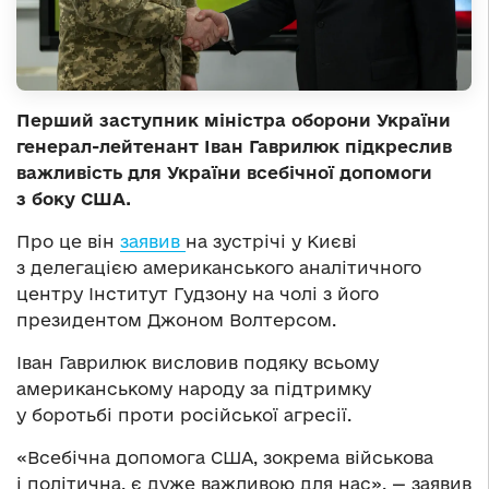
Перший заступник міністра оборони України
генерал-лейтенант Іван Гаврилюк підкреслив
важливість для України всебічної допомоги
з боку США.
Про це він
заявив
на зустрічі у Києві
з делегацією американського аналітичного
центру Інститут Гудзону на чолі з його
президентом Джоном Волтерсом.
Іван Гаврилюк висловив подяку всьому
американському народу за підтримку
у боротьбі проти російської агресії.
«Всебічна допомога США, зокрема військова
і політична, є дуже важливою для нас», — заявив