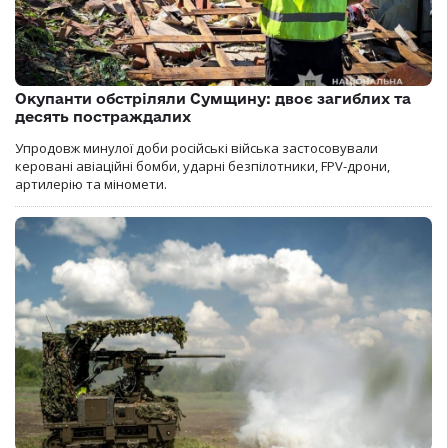
Окупанти обстріляли Сумщину: двоє загиблих та
десять постраждалих
Упродовж минулої доби російські війська застосовували
керовані авіаційні бомби, ударні безпілотники, FPV-дрони,
артилерію та міномети.