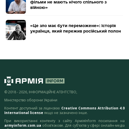
фільми не мають нічого спільного з
війною»
«Це зло має бути переможене»: історія
українця, який пережив російський полон
© 2018 - 2026, ІНФОРМАЦІЙНЕ АГЕНТСТВО,
Міністерство оборони України
Контент доступний за ліцензією
Creative Commons Attribution 4.0
International license
якщо не зазначено інше.
При використанні контенту з сайту АрміяInform посилання на
armyinform.com.ua
обов’язкове. Для суб’єктів у сфері онлайн-медіа