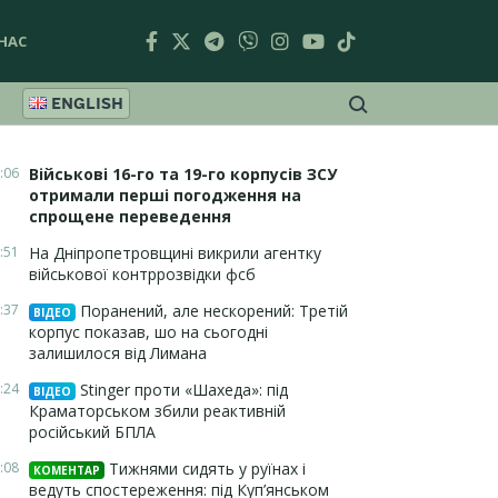
НАС
ENGLISH
:06
Військові 16-го та 19-го корпусів ЗСУ
отримали перші погодження на
спрощене переведення
:51
На Дніпропетровщині викрили агентку
військової контррозвідки фсб
:37
Поранений, але нескорений: Третій
ВІДЕО
корпус показав, шо на сьогодні
залишилося від Лимана
:24
Stinger проти «Шахеда»: під
ВІДЕО
Краматорськом збили реактивній
російський БПЛА
:08
Тижнями сидять у руїнах і
КОМЕНТАР
ведуть спостереження: під Куп’янськом