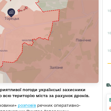
10
10
10
В
сприятливої погоди українські захисники
 всю територію міста за рахунок дронів.
 новини»
розповів
речник оперативно-