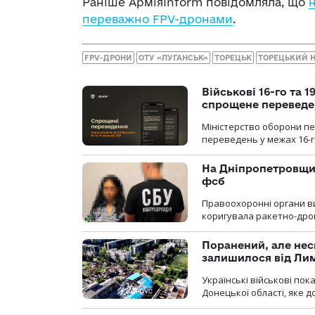
Раніше АрміяInform повідомляла, що
переважно FPV-дронами
.
FPV-ДРОНИ
ОТУ «ЛУГАНСЬК»
ТОРЕЦЬК
ТОРЕЦЬКИЙ 
Військові 16-го та 
спрощене перевед
Міністерство оборони п
переведень у межах 16-го
На Дніпропетровщин
фсб
Правоохоронні органи ви
коригувала ракетно-дро
Поранений, але нес
залишилося від Ли
Українські військові по
Донецької області, яке 