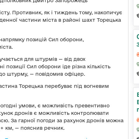
підполковник Дмитро Запорожець
істу. Противник, як і тиждень тому, накопичує
івденної частини міста в районі шахт Торецька
напрямку позицій Сил оборони,
іста.
лучається для штурмів — від двох
і позиції Сил оборони іде різна кількість
 до штурму, — повідомив офіцер.
астина Торецька перебуває під вогневим
погодні умови, є можливість превентивно
ахунок дронів є можливість контролювати
всю. За гарної погоди за рахунок дронів можна
0+ км, — пояснив речник.