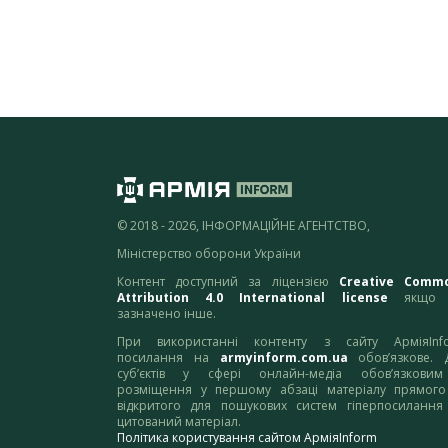
© 2018 - 2026, ІНФОРМАЦІЙНЕ АГЕНТСТВО,
Міністерство оборони України
Контент доступний за ліцензією
Creative Comm
Attribution 4.0 International license
якщо 
зазначено інше.
При використанні контенту з сайту АрміяInf
посилання на
armyinform.com.ua
обов’язкове. 
суб’єктів у сфері онлайн-медіа обов’язкови
розміщення у першому абзаці матеріалу прямого
відкритого для пошукових систем гіперпосилання
цитований матеріал.
Політика користування сайтом АрміяInform