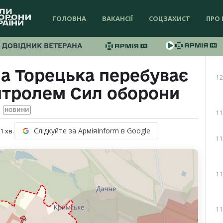
ГОЛОВНА
ВАКАНСІЇ
СОЦЗАХИСТ
ПРО 
ДОВІДНИК ВЕТЕРАНА
а Торецька перебуває
12
нтролем Сил оборони
НОВИНИ
11
Слідкуйте за АрміяInform в Google
 1
хв.
11
11
11