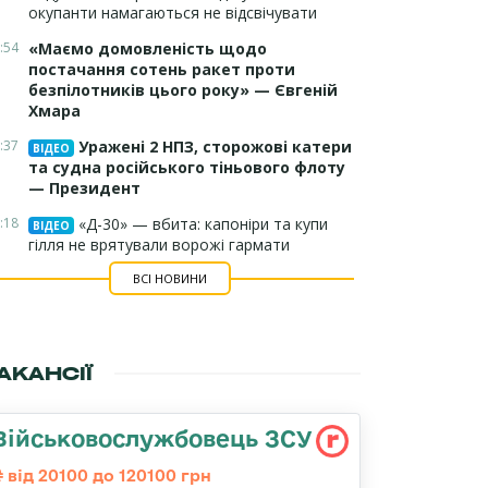
окупанти намагаються не відсвічувати
:54
«Маємо домовленість щодо
постачання сотень ракет проти
безпілотників цього року» — Євгеній
Хмара
:37
Уражені 2 НПЗ, сторожові катери
ВІДЕО
та судна російського тіньового флоту
— Президент
:18
«Д-30» — вбита: капоніри та купи
ВІДЕО
гілля не врятували ворожі гармати
ВСІ НОВИНИ
АКАНСІЇ
Військовослужбовець ЗСУ
від 20100 до 120100 грн