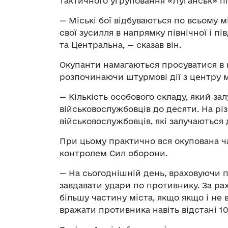
тактичного угруповання «Луганськ» 
— Міські бої відбуваються по всьому м
свої зусилля в напрямку північної і п
та Центральна, — сказав він.
Окупанти намагаються просуватися в 
розпочинаючи штурмові дії з центру м
— Кількість особового складу, який за
військовослужбовців до десяти. На різн
військовослужбовців, які залучаються
При цьому практично вся окупована ч
контролем Сил оборони.
— На сьогоднішній день, враховуючи 
завдавати удари по противнику. За р
більшу частину міста, якщо якщо і не 
вражати противника навіть відстані 1