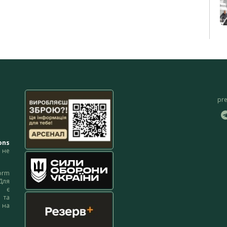
pr
ons
не
orm
Для
м є
 та
 на