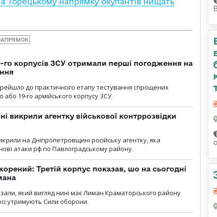
на Торецькому напрямку окупантів нищать
НАПРЯМОК
19-го корпусів ЗСУ отримали перші погодження на
ення
ерейшло до практичного етапу тестування спрощених
 або 19-го армійського корпусу ЗСУ.
і викрили агентку військової контррозвідки
крили на Дніпропетровщині російську агентку, яка
нові атаки рф по Павлоградському району.
корений: Третій корпус показав, шо на сьогодні
мана
казали, який вигляд нині має Лиман Краматорського району
досі утримують Сили оборони.