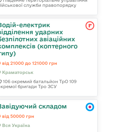
Південне територіальне управління
Військової служби правопорядку
Водій-електрик
відділення ударних
безпілотних авіаційних
комплексів (коптерного
типу)
від 21000 до 121000 грн
Краматорськ
106 окремий батальйон ТрО 109
окремої бригади Тро ЗСУ
Завідуючий складом
від 50000 грн
Вся Україна