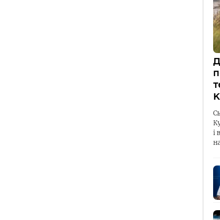
Д
п
т
К
С
К
і 
н