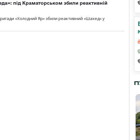
еда»: під Краматорськом збили реактивній
ї бригади «Холодний Яр» збили реактивний «Шахед» у
П