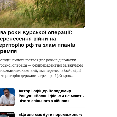
ва роки Курської операції:
еренесення війни на
ериторію рф та злам планів
ремля
ьогодні виповнюється два роки від початку
урської операції — безпрецедентної за задумом
виконанням кампанії, яка перенесла бойові дії
а територію держави-агресора. Цей крок…
Актор і офіцер Володимир
Ращук: «Воєнні фільми не мають
нічого спільного з війною»
«Це зло має бути переможене»: