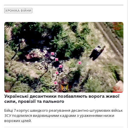
ХРОНІКА ВІЙНИ
Українські десантники позбавляють ворога живої
сили, провізії та пального
Бійці 7 корпус швидкого реагування десантно-штурмових військ
ЗСУ поділилися видовищними кадрами з ураженнями низки
ворожих цілей.