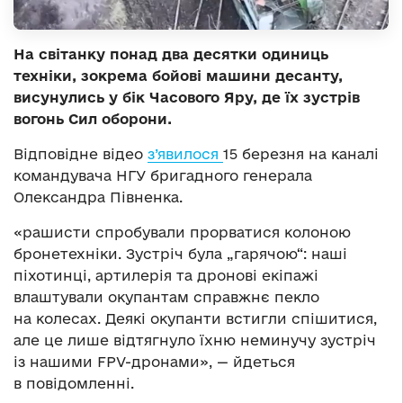
На світанку понад два десятки одиниць
техніки, зокрема бойові машини десанту,
висунулись у бік Часового Яру, де їх зустрів
вогонь Сил оборони.
Відповідне відео
з’явилося
15 березня на каналі
командувача НГУ бригадного генерала
Олександра Півненка.
«рашисти спробували прорватися колоною
бронетехніки. Зустріч була „гарячою“: наші
піхотинці, артилерія та дронові екіпажі
влаштували окупантам справжнє пекло
на колесах. Деякі окупанти встигли спішитися,
але це лише відтягнуло їхню неминучу зустріч
із нашими FPV-дронами», — йдеться
в повідомленні.