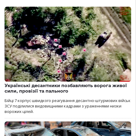
Українські десантники позбавляють ворога живої
сили, провізії та пального
Бійці 7 корпус швидкого реагування десантно-штурмових військ
ЗСУ поділилися видовищними кадрами з ураженнями низки
ворожих цілей.