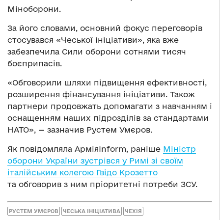
Міноборони.
За його словами, основний фокус переговорів
стосувався «Чеської ініціативи», яка вже
забезпечила Сили оборони сотнями тисяч
боєприпасів.
«Обговорили шляхи підвищення ефективності,
розширення фінансування ініціативи. Також
партнери продовжать допомагати з навчанням і
оснащенням наших підрозділів за стандартами
НАТО», — зазначив Рустем Умєров.
Як повідомляла АрміяInform, раніше
Міністр
оборони України зустрівся у Римі зі своїм
італійським колегою Гвідо Крозетто
та обговорив з ним пріоритетні потреби ЗСУ.
РУСТЕМ УМЄРОВ
ЧЕСЬКА ІНІЦІАТИВА
ЧЕХІЯ