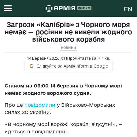
EN
Загрози «Калібрів» з Чорного моря
немає — росіяни не вивели жодного
військового корабля
НОВИНИ
14 Березня 2025, 7:11
Прочитаєте за:
< 1
хв.
Слідкуйте за АрміяInform в Google
Станом на 06:00 14 березня в Чорному морі
немає жодного ворожого судна.
Про це
повідомили
у Військово-Морських
Силах ЗС України.
«В Чорному морі ворожі кораблі відсутні», —
йдеться в повідомленні.