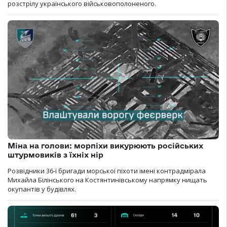
розстрілу українського військовополоненого.
Міна на голови: морпіхи викурюють російських
штурмовиків з їхніх нір
Розвідники 36-ї бригади морської піхоти імені контрадмірала
Михайла Білінського на Костянтинівському напрямку нищать
окупантів у будівлях.