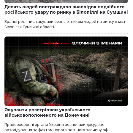
Десять людей постраждало внаслідок подвійного
російського удару по ринку в Білопіллі на Сумщині
Вранці росіяни атакували безпілотником людей на ринку в місті
Білопілля Сумської області.
Окупанти розстріляли українського
військовополоненого на Донеччині
Правоохоронні органи України розпочали досудове
розслідування за фактом нового воєнного злочину рф —