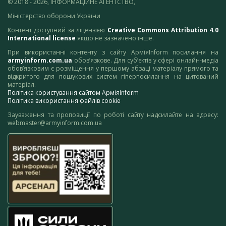
© 2018 - 2026, ІНФОРМАЦІЙНЕ АГЕНТСТВО,
Міністерство оборони України
Контент доступний за ліцензією
Creative Commons Attribution 4.0
International license
якщо не зазначено інше.
При використанні контенту з сайту АрміяInform посилання на
armyinform.com.ua
обов’язкове. Для суб’єктів у сфері онлайн-медіа
обов’язковим є розміщення у першому абзаці матеріалу прямого та
відкритого для пошукових систем гіперпосилання на цитований
матеріал.
Політика користування сайтом АрміяInform
Політика використання файлів cookie
Зауваження та пропозиції по роботі сайту надсилайте на адресу:
webmaster@armyinform.com.ua