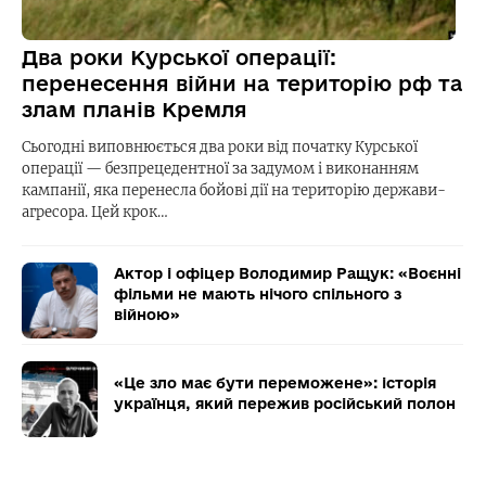
Два роки Курської операції:
перенесення війни на територію рф та
злам планів Кремля
Сьогодні виповнюється два роки від початку Курської
операції — безпрецедентної за задумом і виконанням
кампанії, яка перенесла бойові дії на територію держави-
агресора. Цей крок…
Актор і офіцер Володимир Ращук: «Воєнні
фільми не мають нічого спільного з
війною»
«Це зло має бути переможене»: історія
українця, який пережив російський полон