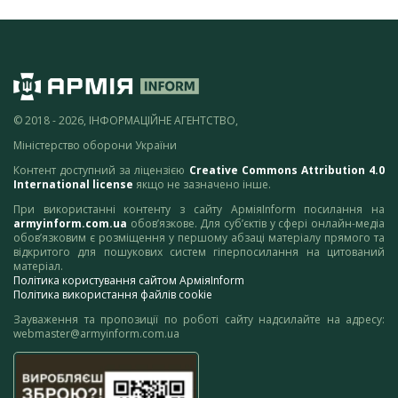
© 2018 - 2026, ІНФОРМАЦІЙНЕ АГЕНТСТВО,
Міністерство оборони України
Контент доступний за ліцензією
Creative Commons Attribution 4.0
International license
якщо не зазначено інше.
При використанні контенту з сайту АрміяInform посилання на
armyinform.com.ua
обов’язкове. Для суб’єктів у сфері онлайн-медіа
обов’язковим є розміщення у першому абзаці матеріалу прямого та
відкритого для пошукових систем гіперпосилання на цитований
матеріал.
Політика користування сайтом АрміяInform
Політика використання файлів cookie
Зауваження та пропозиції по роботі сайту надсилайте на адресу:
webmaster@armyinform.com.ua