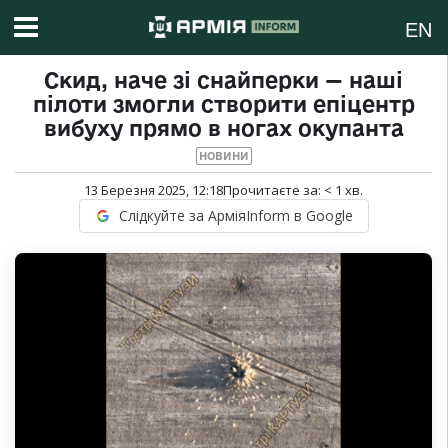
EN
Скид, наче зі снайперки — наші
пілоти змогли створити епіцентр
вибуху прямо в ногах окупанта
НОВИНИ
13 Березня 2025, 12:18
Прочитаєте за:
< 1
хв.
Слідкуйте за АрміяInform в Google