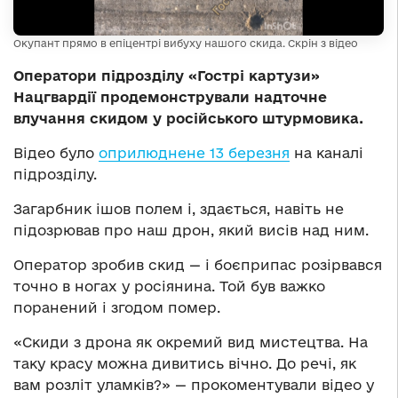
Окупант прямо в епіцентрі вибуху нашого скида. Скрін з відео
Оператори підрозділу «Гострі картузи»
Нацгвардії продемонстрували надточне
влучання скидом у російського штурмовика.
Відео було
оприлюднене 13 березня
на каналі
підрозділу.
Загарбник ішов полем і, здається, навіть не
підозрював про наш дрон, який висів над ним.
Оператор зробив скид — і боєприпас розірвався
точно в ногах у росіянина. Той був важко
поранений і згодом помер.
«Скиди з дрона як окремий вид мистецтва. На
таку красу можна дивитись вічно. До речі, як
вам розліт уламків?» — прокоментували відео у