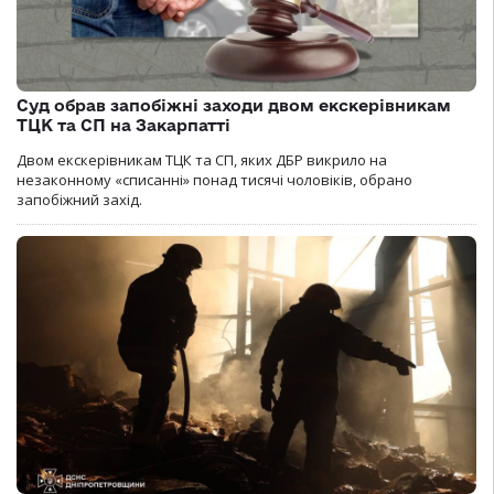
Суд обрав запобіжні заходи двом екскерівникам
ТЦК та СП на Закарпатті
Двом екскерівникам ТЦК та СП, яких ДБР викрило на
незаконному «списанні» понад тисячі чоловіків, обрано
запобіжний захід.