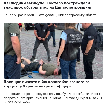
Дві людини загинуло, шестеро постраждали
внаслідок обстрілів рф на Дніпропетровщині
Понад 50 разів росіяни атакували Дніпропетровську області.
Пообіцяв вивезти військовозобов’язаного за
кордон: у Харкові викрито офіцера
Повідомлено про підозру офіцеру штабу одного з батальйонів
оперативного призначення Національної гвардії України за ч. 3
ст. 332 КК України.