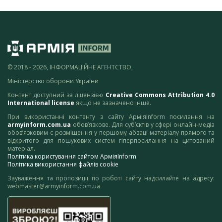
© 2018 - 2026, ІНФОРМАЦІЙНЕ АГЕНТСТВО,
Міністерство оборони України
Контент доступний за ліцензією
Creative Commons Attribution 4.0
International license
якщо не зазначено інше.
При використанні контенту з сайту АрміяInform посилання на
armyinform.com.ua
обов’язкове. Для суб’єктів у сфері онлайн-медіа
обов’язковим є розміщення у першому абзаці матеріалу прямого та
відкритого для пошукових систем гіперпосилання на цитований
матеріал.
Політика користування сайтом АрміяInform
Політика використання файлів cookie
Зауваження та пропозиції по роботі сайту надсилайте на адресу:
webmaster@armyinform.com.ua