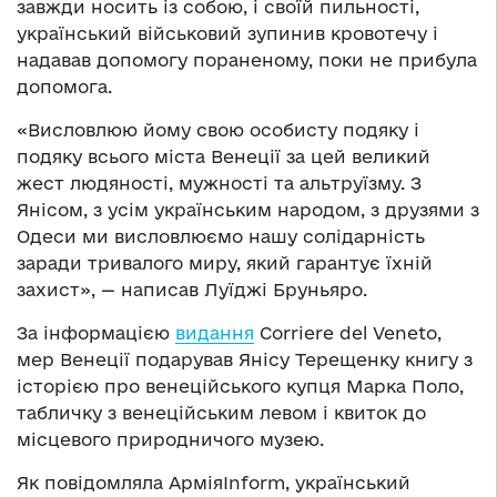
завжди носить із собою, і своїй пильності,
український військовий зупинив кровотечу і
надавав допомогу пораненому, поки не прибула
допомога.
«Висловлюю йому свою особисту подяку і
подяку всього міста Венеції за цей великий
жест людяності, мужності та альтруїзму. З
Янісом, з усім українським народом, з друзями з
Одеси ми висловлюємо нашу солідарність
заради тривалого миру, який гарантує їхній
захист», — написав Луїджі Бруньяро.
За інформацією
видання
Corriere del Veneto,
мер Венеції подарував Янісу Терещенку книгу з
історією про венеційського купця Марка Поло,
табличку з венеційським левом і квиток до
місцевого природничого музею.
Як повідомляла АрміяInform, український