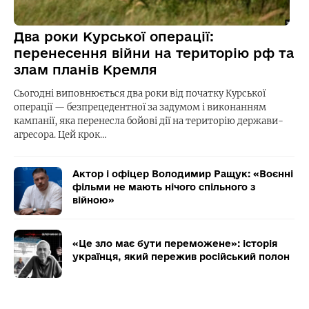
Два роки Курської операції:
перенесення війни на територію рф та
злам планів Кремля
Сьогодні виповнюється два роки від початку Курської
операції — безпрецедентної за задумом і виконанням
кампанії, яка перенесла бойові дії на територію держави-
агресора. Цей крок…
Актор і офіцер Володимир Ращук: «Воєнні
фільми не мають нічого спільного з
війною»
«Це зло має бути переможене»: історія
українця, який пережив російський полон