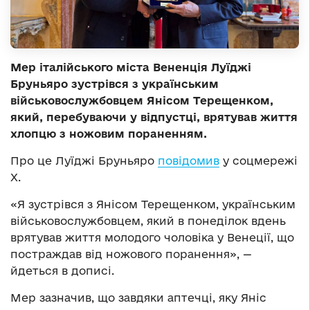
Мер італійського міста Вененція Луїджі
Бруньяро зустрівся з українським
військовослужбовцем Янісом Терещенком,
який, перебуваючи у відпустці, врятував життя
хлопцю з ножовим пораненням.
Про це Луїджі Бруньяро
повідомив
у соцмережі
Х.
«Я зустрівся з Янісом Терещенком, українським
військовослужбовцем, який в понеділок вдень
врятував життя молодого чоловіка у Венеції, що
постраждав від ножового поранення», —
йдеться в дописі.
Мер зазначив, що завдяки аптечці, яку Яніс