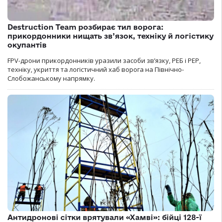
Destruction Team розбирає тил ворога:
прикордонники нищать зв’язок, техніку й логістику
окупантів
FPV-дрони прикордонників уразили засоби зв’язку, РЕБ і РЕР,
техніку, укриття та логістичний хаб ворога на Північно-
Слобожанському напрямку.
Антидронові сітки врятували «Хамві»: бійці 128-ї