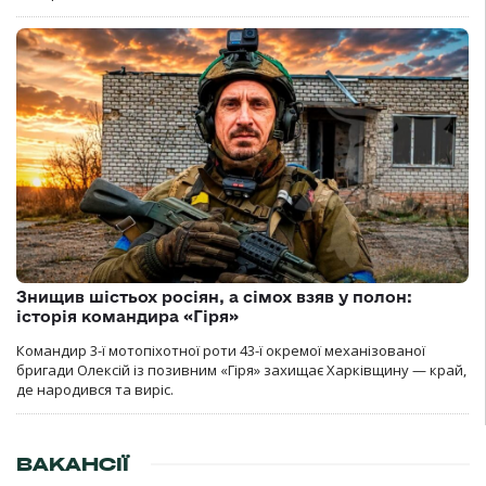
Знищив шістьох росіян, а сімох взяв у полон:
історія командира «Гіря»
Командир 3-ї мотопіхотної роти 43-ї окремої механізованої
бригади Олексій із позивним «Гіря» захищає Харківщину — край,
де народився та виріс.
ВАКАНСІЇ