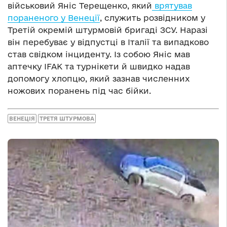
військовий Яніс Терещенко, який
врятував
пораненого у Венеції
, служить розвідником у
Третій окремій штурмовій бригаді ЗСУ. Наразі
він перебуває у відпустці в Італії та випадково
став свідком інциденту. Із собою Яніс мав
аптечку IFAK та турнікети й швидко надав
допомогу хлопцю, який зазнав численних
ножових поранень під час бійки.
ВЕНЕЦІЯ
ТРЕТЯ ШТУРМОВА