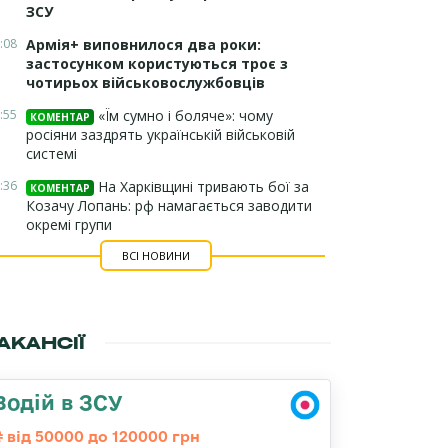
ЗСУ
:08
Армія+ виповнилося два роки:
застосунком користуються троє з
чотирьох військовослужбовців
:55
«Їм сумно і боляче»: чому
КОМЕНТАР
росіяни заздрять українській військовій
системі
:36
На Харківщині тривають бої за
КОМЕНТАР
Козачу Лопань: рф намагається заводити
окремі групи
ВСІ НОВИНИ
АКАНСІЇ
Водій в ЗСУ
від 50000 до 120000 грн