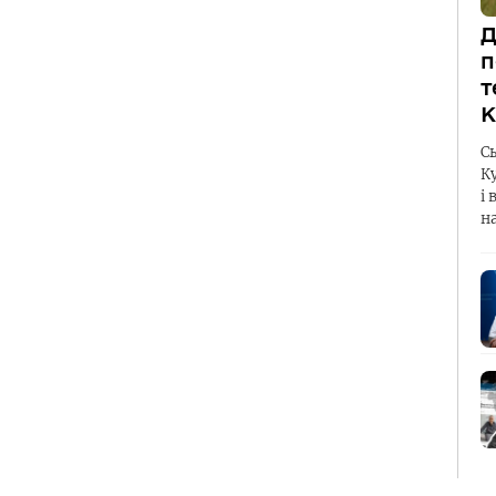
Д
п
т
К
С
К
і 
н