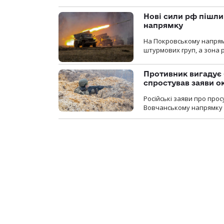
Нові сили рф пішли
напрямку
На Покровському напрямку
штурмових груп, а зона р
Противник вигадує 
спростував заяви о
Російські заяви про про
Вовчанському напрямку о