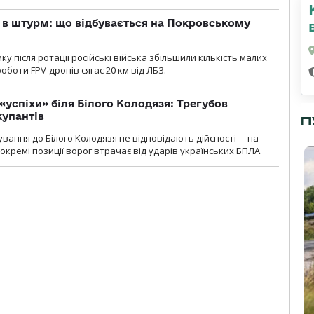
 в штурм: що відбувається на Покровському
 після ротації російські війська збільшили кількість малих
оботи FPV-дронів сягає 20 км від ЛБЗ.
«успіхи» біля Білого Колодязя: Трегубов
купантів
П
сування до Білого Колодязя не відповідають дійсності— на
кремі позиції ворог втрачає від ударів українських БПЛА.