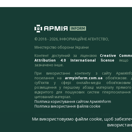
© 2018 - 2026, ІНФОРМАЦІЙНЕ АГЕНТСТВО,
Міністерство оборони України
Контент доступний за ліцензією
Creative Comm
Attribution 4.0 International license
якщо 
зазначено інше.
При використанні контенту з сайту АрміяInf
посилання на
armyinform.com.ua
обов’язкове. 
суб’єктів у сфері онлайн-медіа обов’язкови
розміщення у першому абзаці матеріалу прямого
відкритого для пошукових систем гіперпосилання
цитований матеріал.
Політика користування сайтом АрміяInform
Політика використання файлів cookie
Зауваження та пропозиції по роботі сайту надсилайте
Ми використовуємо файли cookie, щоб забезпе
адресу:
webmaster@armyinform.com.ua
використанн