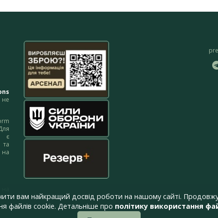
pr
ons
не
orm
Для
м є
 та
 на
 на
чити вам найкращий досвід роботи на нашому сайті. Продовжу
я файлів cookie. Детальніше про
політику використання фай