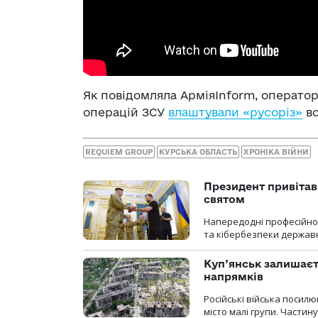
Як повідомляла АрміяInform, операто
операцій ЗСУ
влаштували «русоріз»
во
REQUIEM GROUP
КУРСЬКА ОБЛАСТЬ
ХРОНІКА ВІЙНИ
Президент привітав 
святом
Напередодні професійног
та кібербезпеки державн
Куп’янськ залишаєть
напрямків
Російські війська посилю
місто малі групи. Частин