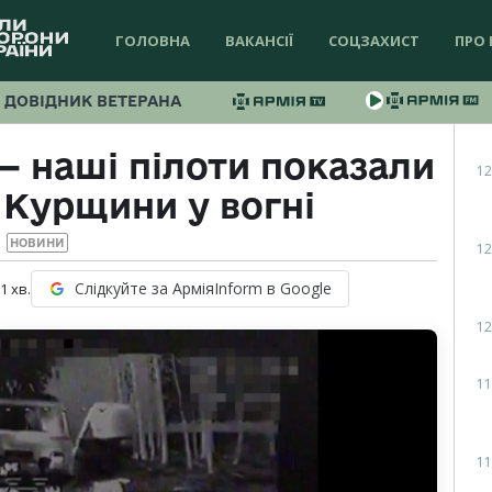
ГОЛОВНА
ВАКАНСІЇ
СОЦЗАХИСТ
ПРО 
ДОВІДНИК ВЕТЕРАНА
 — наші пілоти показали
12
 Курщини у вогні
НОВИНИ
12
Слідкуйте за АрміяInform в Google
 1
хв.
12
11
11