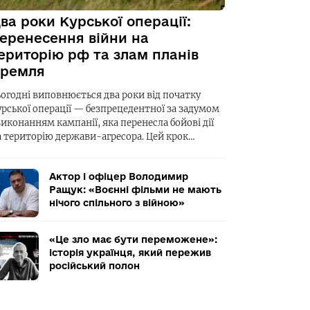
ва роки Курської операції:
еренесення війни на
ериторію рф та злам планів
ремля
ьогодні виповнюється два роки від початку
урської операції — безпрецедентної за задумом
виконанням кампанії, яка перенесла бойові дії
а територію держави-агресора. Цей крок…
Актор і офіцер Володимир
Ращук: «Воєнні фільми не мають
нічого спільного з війною»
«Це зло має бути переможене»:
історія українця, який пережив
російський полон