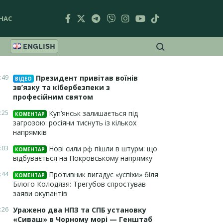
НАС
ENGLISH
:49
Президент привітав воїнів
ВІДЕО
зв’язку та кібербезпеки з
професійним святом
:25
Куп’янськ залишається під
КОМЕНТАР
загрозою: росіяни тиснуть із кількох
напрямків
:03
Нові сили рф пішли в штурм: що
КОМЕНТАР
відбувається на Покровському напрямку
:44
Противник вигадує «успіхи» біля
КОМЕНТАР
Білого Колодязя: Трегубов спростував
заяви окупантів
:26
Уражено два НПЗ та СПБ установку
«Сиваш» в Чорному морі — Генштаб