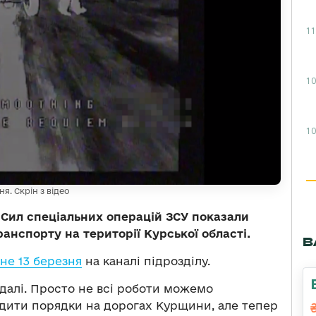
11
10
10
я. Скрін з відео
 Сил спеціальних операцій ЗСУ показали
анспорту на території Курської області.
В
е 13 березня
на каналі підрозділу.
далі. Просто не всі роботи можемо
дити порядки на дорогах Курщини, але тепер