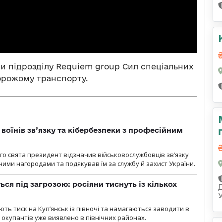
ри підрозділу Requiem group Сил спеціальних
рожому транспорту.
воїнів зв’язку та кібербезпеки з професійним
о свята президент відзначив військовослужбовців зв’язку
ими нагородами та подякував їм за службу й захист України.
ся під загрозою: росіяни тиснуть із кількох
ють тиск на Куп’янськ із півночі та намагаються заводити в
у окупантів уже виявлено в північних районах.