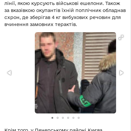
лінії, якою курсують військові ешелони. Також
за вказівкою окупантів їхній поплічник обладнав
схрон, де зберігав 4 кг вибухових речовин для
вчинення замовних терактів.
Крім того, у Печерському районі Києва