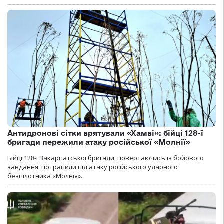
Антидронові сітки врятували «Хамві»: бійці 128-ї
бригади пережили атаку російської «Молнії»
Бійці 128-ї Закарпатської бригади, повертаючись із бойового
завдання, потрапили під атаку російського ударного
безпілотника «Молнія».