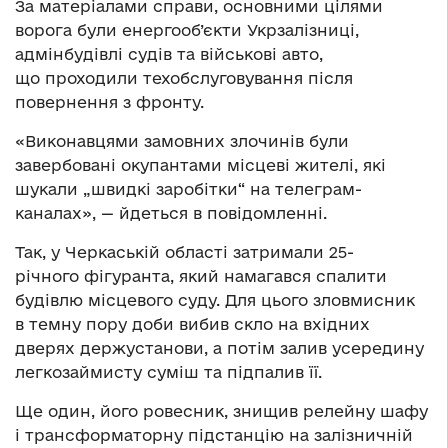
За матеріалами справи, основними цілями
ворога були енергооб’єкти Укрзалізниці,
адмінбудівлі судів та військові авто,
що проходили техобслуговування після
повернення з фронту.
«Виконавцями замовних злочинів були
завербовані окупантами місцеві жителі, які
шукали „швидкі заробітки“ на телеграм-
каналах», — йдеться в повідомленні.
Так, у Черкаській області затримали 25-
річного фігуранта, який намагався спалити
будівлю місцевого суду. Для цього зловмисник
в темну пору доби вибив скло на вхідних
дверях держустанови, а потім залив усередину
легкозаймисту суміш та підпалив її.
Ще один, його ровесник, знищив релейну шафу
і трансформаторну підстанцію на залізничній