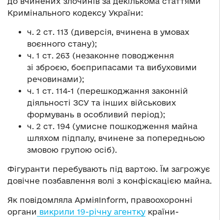
до вчинених злочинів за декількома статтями
Кримінального кодексу України:
ч. 2 ст. 113 (диверсія, вчинена в умовах
воєнного стану);
ч. 1 ст. 263 (незаконне поводження
зі зброєю, боєприпасами та вибуховими
речовинами);
ч. 1 ст. 114-1 (перешкоджання законній
діяльності ЗСУ та інших військових
формувань в особливий період);
ч. 2 ст. 194 (умисне пошкодження майна
шляхом підпалу, вчинене за попередньою
змовою групою осіб).
Фігуранти перебувають під вартою. Їм загрожує
довічне позбавлення волі з конфіскацією майна.
Як повідомляла АрміяInform, правоохоронні
органи
викрили 19-річну агентку
країни-