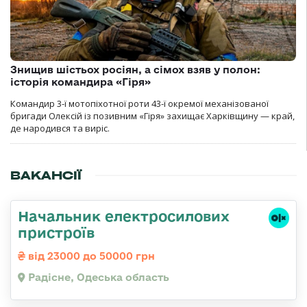
Знищив шістьох росіян, а сімох взяв у полон:
історія командира «Гіря»
Командир 3-ї мотопіхотної роти 43-ї окремої механізованої
бригади Олексій із позивним «Гіря» захищає Харківщину — край,
де народився та виріс.
ВАКАНСІЇ
Начальник електросилових
пристроїв
від 23000 до 50000 грн
Радісне, Одеська область