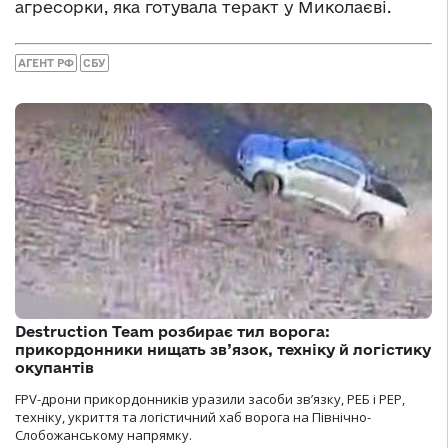
агресорки, яка готувала теракт у Миколаєві.
АГЕНТ РФ
СБУ
Destruction Team розбирає тил ворога:
прикордонники нищать зв’язок, техніку й логістику
окупантів
FPV-дрони прикордонників уразили засоби зв’язку, РЕБ і РЕР,
техніку, укриття та логістичний хаб ворога на Північно-
Слобожанському напрямку.