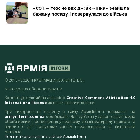
«СЗЧ — теж не вихід»: як «Ніка» знайшла
бажану посаду і повернулася до війська
© 2018 - 2026, ІНФОРМАЦІЙНЕ АГЕНТСТВО,
Міністерство оборони України
Контент доступний за ліцензією
Creative Commons Attribution 4.0
International license
якщо не зазначено інше.
При використанні контенту з сайту АрміяInform посилання на
armyinform.com.ua
обов’язкове. Для суб’єктів у сфері онлайн-медіа
обов’язковим є розміщення у першому абзаці матеріалу прямого та
відкритого для пошукових систем гіперпосилання на цитований
матеріал.
Політика користування сайтом АрміяInform