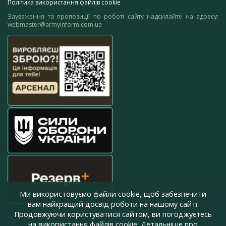
Політика використання файлів cookie
Зауваження та пропозиції по роботі сайту надсилайте на адресу:
webmaster@armyinform.com.ua
Ми використовуємо файли cookie, щоб забезпечити
вам найкращий досвід роботи на нашому сайті.
Продовжуючи користуватися сайтом, ви погоджуєтесь
press@armyinform.com.ua
на використання файлів cookie. Детальніше про