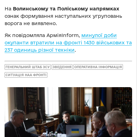
На
Волинському та Поліському напрямках
ознак формування наступальних угруповань
ворога не виявлено.
Як повідомляла АрміяInform,
минулої доби
окупанти втратили на фронті 1430 військових та
237 одиниць різної техніки
.
ГЕНЕРАЛЬНИЙ ШТАБ ЗСУ
ЗВЕДЕННЯ
ОПЕРАТИВНА ІНФОРМАЦІЯ
СИТУАЦІЯ НАА ФРОНТІ