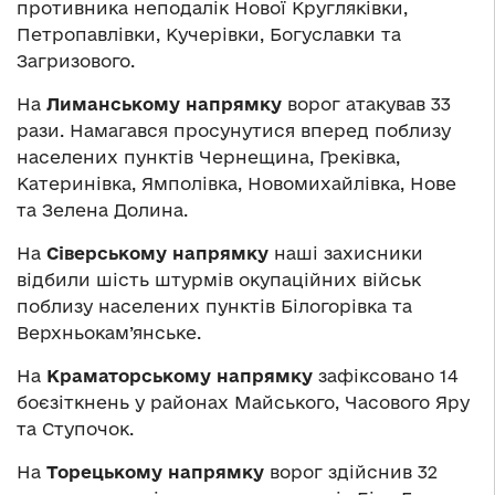
противника неподалік Нової Кругляківки,
Петропавлівки, Кучерівки, Богуславки та
Загризового.
На
Лиманському напрямку
ворог атакував 33
рази. Намагався просунутися вперед поблизу
населених пунктів Чернещина, Греківка,
Катеринівка, Ямполівка, Новомихайлівка, Нове
та Зелена Долина.
На
Сіверському напрямку
наші захисники
відбили шість штурмів окупаційних військ
поблизу населених пунктів Білогорівка та
Верхньокам’янське.
На
Краматорському напрямку
зафіксовано 14
боєзіткнень у районах Майського, Часового Яру
та Ступочок.
На
Торецькому напрямку
ворог здійснив 32