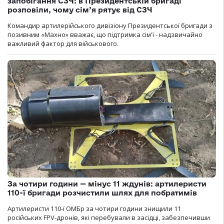
запобігання СЗЧ: в Президентській бригаді
розповіли, чому сім’я рятує від СЗЧ
Командир артилерійського дивізіону Президентської бригади з
позивним «Махно» вважає, що підтримка сім'ї - надзвичайно
важливий фактор для військового.
За чотири години — мінус 11 ждунів: артилеристи
110-ї бригади розчистили шлях для побратимів
Артилеристи 110-ї ОМБр за чотири години знищили 11
російських FPV-дронів, які перебували в засідці, забезпечивши