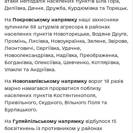
атаки неподалік населених пунктів Біла Гора,
Диліївка, Дачне, Дружба, Курдюмівка та Торецьк.
На
Покровському напрямку
наші захисники
зупинили 68 штурмів агресора в районах
населених пунктів Новоторецьке, Водяне Друге,
Промінь, Лисівка, Новоукраїнка, Зелене, Звірове,
Леонтовичі, Сергіївка, Удачне,
Новоолександрівка, Надіївка, Преображенка,
Богданівка, Олексіївка, Шевченко, Котлярівка,
Улакли та Андріївка.
На
Новопавлівському напрямку
ворог 18 разів
марно намагався прорватися поблизу
населених пунктів Костянтинополя,
Привільного, Скудного, Вільного Поля та
Бурлацького.
На
Гуляйпільському напрямку
відбулося 15
боєзіткнень із противником у районах