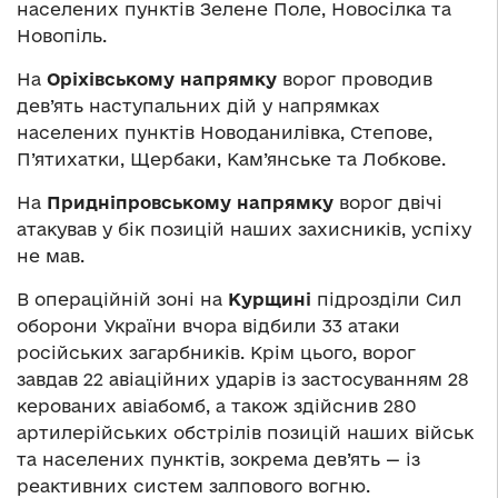
населених пунктів Зелене Поле, Новосілка та
Новопіль.
На
Оріхівському напрямку
ворог проводив
дев’ять наступальних дій у напрямках
населених пунктів Новоданилівка, Степове,
П’ятихатки, Щербаки, Кам’янське та Лобкове.
На
Придніпровському напрямку
ворог двічі
атакував у бік позицій наших захисників, успіху
не мав.
В операційній зоні на
Курщині
підрозділи Сил
оборони України вчора відбили 33 атаки
російських загарбників. Крім цього, ворог
завдав 22 авіаційних ударів із застосуванням 28
керованих авіабомб, а також здійснив 280
артилерійських обстрілів позицій наших військ
та населених пунктів, зокрема дев’ять — із
реактивних систем залпового вогню.