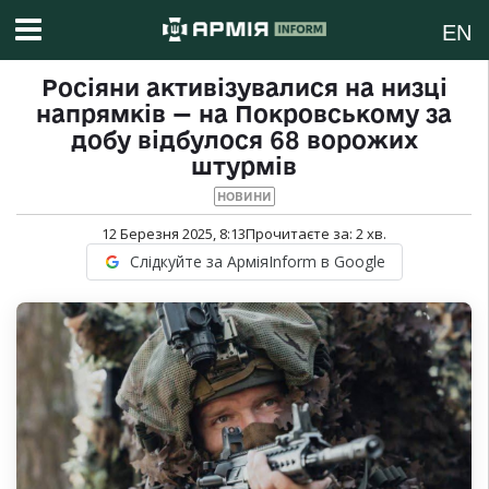
EN
Росіяни активізувалися на низці
напрямків — на Покровському за
добу відбулося 68 ворожих
штурмів
НОВИНИ
12 Березня 2025, 8:13
Прочитаєте за:
2
хв.
Слідкуйте за АрміяInform в Google