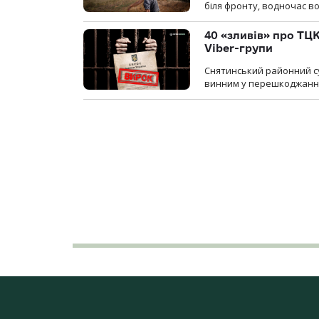
біля фронту, водночас в
40 «зливів» про ТЦК
Viber-групи
Снятинський районний су
винним у перешкоджанні 