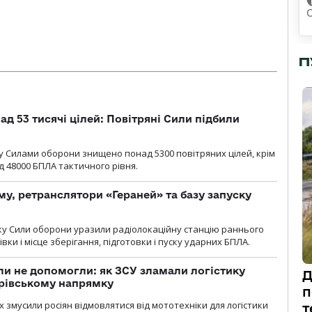
П
ад 53 тисячі цілей: Повітряні Сили підбили
у Cилами оборони знищено понад 5300 повітряних цілей, крім
 48000 БПЛА тактичного рівня.
у, ретранслятори «Гераней» та базу запуску
року Сили оборони уразили радіолокаційну станцію раннього
ки і місце зберігання, підготовки і пуску ударних БПЛА.
и не допомогли: як ЗСУ зламали логістику
Д
дрівському напрямку
п
х змусили росіян відмовлятися від мототехніки для логістики
т