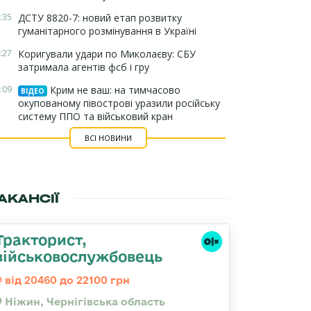
:35
ДСТУ 8820-7: новий етап розвитку
гуманітарного розмінування в Україні
:27
Коригували удари по Миколаєву: СБУ
затримала агентів фсб і гру
:09
Крим не ваш: на тимчасово
ВІДЕО
окупованому півострові уразили російську
систему ППО та військовий кран
ВСІ НОВИНИ
АКАНСІЇ
Тракторист,
військовослужбовець
від 20460 до 22100 грн
Ніжин, Чернігівська область