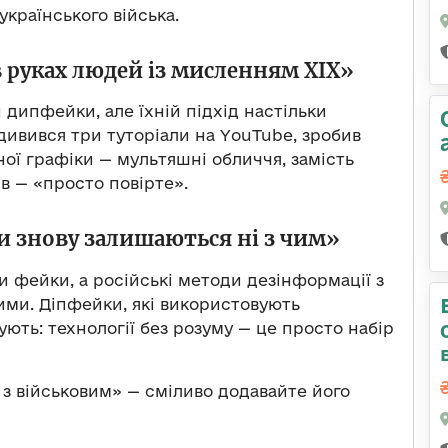
українського війська.
в руках людей із мисленням XIX»
дипфейки, але їхній підхід настільки
дивився три туторіали на YouTube, зробив
ної графіки — мультяшні обличчя, замість
ів — «просто повірте».
и знову залишаються ні з чим»
и фейки, а російські методи дезінформації з
ми. Діпфейки, які використовують
ють: технології без розуму — це просто набір
 з військовим» — сміливо додавайте його