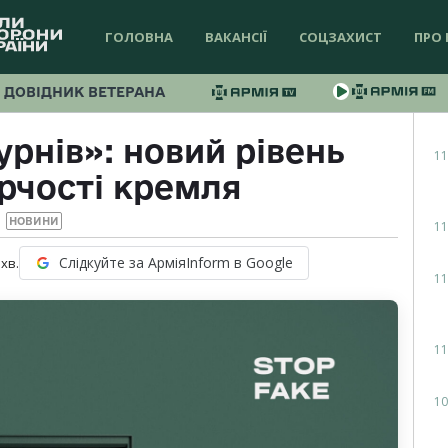
ГОЛОВНА
ВАКАНСІЇ
СОЦЗАХИСТ
ПРО 
ДОВІДНИК ВЕТЕРАНА
рнів»: новий рівень
11
рчості кремля
НОВИНИ
11
Слідкуйте за АрміяInform в Google
хв.
11
11
10