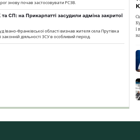
орог знову почав застосовувати РСЗВ.
К
 та СП: на Прикарпатті засудили адміна закритої
С
К
і 
д Івано-Франківської області визнав жителя села Прутівка
н
законній діяльності ЗСУ в особливий період.