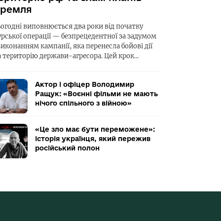
ремля
ьогодні виповнюється два роки від початку
урської операції — безпрецедентної за задумом
виконанням кампанії, яка перенесла бойові дії
а територію держави-агресора. Цей крок…
Актор і офіцер Володимир
Ращук: «Воєнні фільми не мають
нічого спільного з війною»
«Це зло має бути переможене»:
історія українця, який пережив
російський полон