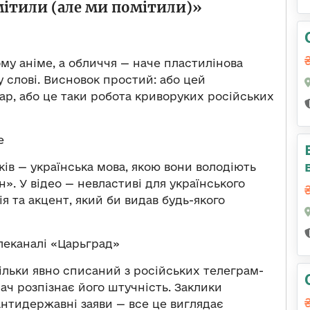
мітили (але ми помітили)»
му аніме, а обличчя — наче пластилінова
 слові. Висновок простий: або цей
ар, або це таки робота криворуких російських
e
ів — українська мова, якою вони володіють
». У відео — невластиві для українського
я та акцент, який би видав будь-якого
елеканалі «Царьград»
тільки явно списаний з російських телеграм-
ач розпізнає його штучність. Заклики
антидержавні заяви — все це виглядає