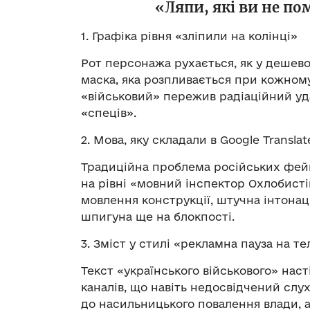
«Ляпи, які ви не по
1. Графіка рівня «зліпили на колінці»
Рот персонажа рухається, як у дешево
маска, яка розпливається при кожному
«військовий» пережив радіаційний уд
«спеців».
2. Мова, яку складали в Google Translat
Традиційна проблема російських фейк
на рівні «мовний інспектор Охлобистін
мовлення конструкції, штучна інтонаці
шпигуна ще на блокпості.
3. Зміст у стилі «рекламна пауза на т
Текст «українського військового» нас
каналів, що навіть недосвідчений слух
до насильницького повалення влади, 