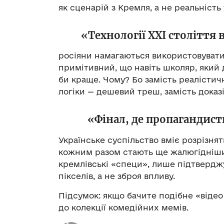
як сценарій з Кремля, а не реальність 
«Технології XXI століття 
росіяни намагаються використовувати 
примітивний, що навіть школяр, який 
би краще. Чому? Бо замість реалістич
логіки — дешевий треш, замість доказ
«
Фінал, де пропагандист
Українське суспільство вміє розрізнят
кожним разом стають ще жалюгідніши
кремлівські «специ», лише підтверджу
пікселів, а не зброя впливу.
Підсумок: якщо бачите подібне «відео
до колекції комедійних мемів.