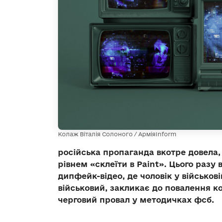
Колаж Віталія Солоного / АрміяInform
російська пропаганда вкотре довела,
рівнем «склеїти в Paint». Цього разу
дипфейк-відео, де чоловік у військо
військовий, закликає до повалення к
черговий провал у методичках фсб.