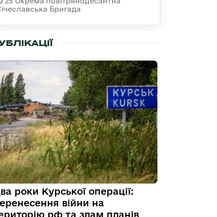
25 Окрема повітрянодесантна
Січеславська Бригада
УБЛІКАЦІЇ
ва роки Курської операції:
еренесення війни на
ериторію рф та злам планів