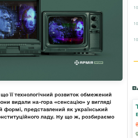
10
10
10
В
 що її технологічний розвиток обмежений
 вони видали на-гора «сенсацію» у вигляді
вій формі, представлений як український
онституційного ладу. Ну що ж, розбираємо