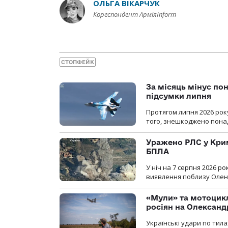
ОЛЬГА ВІКАРЧУК
Кореспондент АрміяInform
СТОПФЕЙК
За місяць мінус пон
підсумки липня
Протягом липня 2026 рок
того, знешкоджено понад
Уражено РЛС у Крим
БПЛА
У ніч на 7 серпня 2026 
виявлення поблизу Оленів
«Мули» та мотоцикл
росіян на Олексан
Українські удари по тила