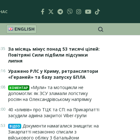
НАС
ENGLISH
:35
За місяць мінус понад 53 тисячі цілей:
Повітряні Сили підбили підсумки
липня
:16
Уражено РЛС у Криму, ретранслятори
«Гераней» та базу запуску БПЛА
:08
«Мули» та мотоцикли не
КОМЕНТАР
допомогли: як ЗСУ зламали логістику
росіян на Олександрівському напрямку
:00
40 «зливів» про ТЦК та СП: на Прикарпатті
засудили адміна закритої Viber-групи
:53
Документи намагалися знищити: на
ВІДЕО
Закарпатті незаконно списали з
військового обліку 3 батальйони