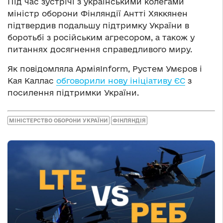
Під час зустрічі з українськими колегами
міністр оборони Фінляндії Антті Хяккянен
підтвердив подальшу підтримку України в
боротьбі з російським агресором, а також у
питаннях досягнення справедливого миру.
Як повідомляла АрміяInform, Рустем Умєров і
Кая Каллас
обговорили нову ініціативу ЄС
з
посилення підтримки України.
МІНІСТЕРСТВО ОБОРОНИ УКРАЇНИ
ФІНЛЯНДІЯ