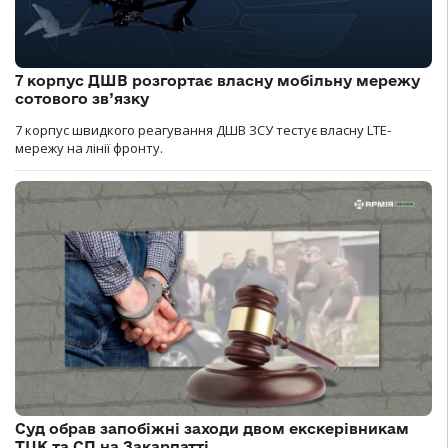
7 корпус ДШВ розгортає власну мобільну мережу
сотового зв’язку
7 корпус швидкого реагування ДШВ ЗСУ тестує власну LTE-
мережу на лінії фронту.
Суд обрав запобіжні заходи двом екскерівникам
ТЦК та СП на Закарпатті