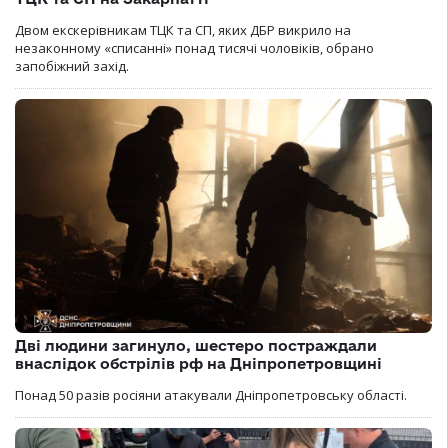
Двом екскерівникам ТЦК та СП, яких ДБР викрило на
незаконному «списанні» понад тисячі чоловіків, обрано
запобіжний захід.
Дві людини загинуло, шестеро постраждали
внаслідок обстрілів рф на Дніпропетровщині
Понад 50 разів росіяни атакували Дніпропетровську області.