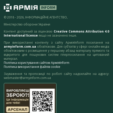
© 2018 - 2026, ІНФОРМАЦІЙНЕ АГЕНТСТВО,
Міністерство оборони України
Контент доступний за ліцензією
Creative Commons Attribution 4.0
International license
якщо не зазначено інше.
При використанні контенту з сайту АрміяInform посилання на
armyinform.com.ua
обов’язкове. Для суб’єктів у сфері онлайн-медіа
обов’язковим є розміщення у першому абзаці матеріалу прямого та
відкритого для пошукових систем гіперпосилання на цитований
матеріал.
Політика користування сайтом АрміяInform
Політика використання файлів cookie
Зауваження та пропозиції по роботі сайту надсилайте на адресу:
webmaster@armyinform.com.ua